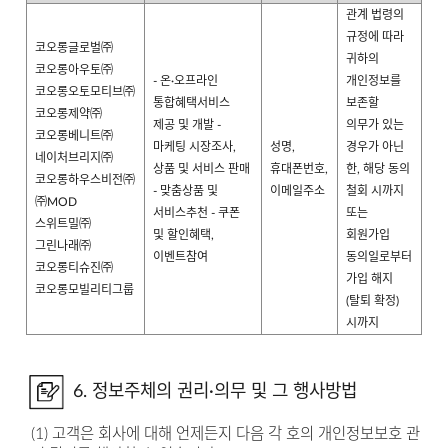
관계 법령의
규정에 따라
코오롱글로벌㈜
귀하의
코오롱아우토㈜
- 온·오프라인
개인정보를
코오롱오토모티브㈜
통합혜택서비스
보존할
코오롱제약㈜
제공 및 개발 -
의무가 있는
코오롱베니트㈜
마케팅 시장조사,
성명,
경우가 아닌
네이처브리지㈜
상품 및 서비스 판매
휴대폰번호,
한, 해당 동의
코오롱하우스비전㈜
- 맞춤상품 및
이메일주소
철회 시까지
㈜MOD
서비스추천 - 쿠폰
또는
스위트밀㈜
및 할인혜택,
회원가입
그린나래㈜
이벤트참여
동의일로부터
코오롱티슈진㈜
가입 해지
코오롱모빌리티그룹
(탈퇴 확정)
시까지
6. 정보주체의 권리·의무 및 그 행사방법
(1) 고객은 회사에 대해 언제든지 다음 각 호의 개인정보보호 관