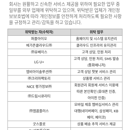
회사는 원활하고 신속한 서비스 제공을 위하여 필요한 업무 중
일부를 외부 업체에 위탁하고 있으며, 위탁받은 업체가 개인정
보보호법에 따라 개인정보를 안전하게 처리하도록 필요한 사항
을 규정하고 관리/감독을 하고 있습니다.
위탁받는 자(수탁자)
위탁 업무
퍼플아이오
홈페이지 및 시스템 유지관리
메가존클라우드㈜
클라우드 인프라의 유지관리
㈜유베이스
고객 상담, 민원 처리
고객 상담, 민원 처리, SMS 발송
LG U+
(통화매니저)
엠비아이솔루션㈜
고객 상담 챗봇 서비스 관리
㈜크리마팩토리
상품평 서비스 관리
회원관리 회원제 서비스 이용에
NICE 평가정보㈜
따른 본인확인 (휴대폰 인증,
㈜드림시큐리티
아이핀 인증)
모바일 제휴 멤버십서비스 관리
㈜엠콤플러스
대행(네이버페이, 삼성페이, KB
페이, 페이코)
굿스플로
상품 배송 추적 서비스 제공