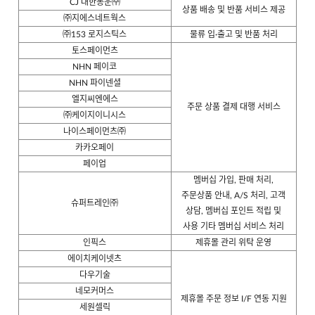
CJ 대한통운㈜
상품 배송 및 반품 서비스 제공
㈜지에스네트웍스
㈜153 로지스틱스
물류 입·출고 및 반품 처리
토스페이먼츠
NHN 페이코
NHN 파이넨셜
엘지씨엔에스
주문 상품 결제 대행 서비스
㈜케이지이니시스
나이스페이먼츠㈜
카카오페이
페이업
멤버십 가입, 판매 처리,
주문상품 안내, A/S 처리, 고객
슈퍼트레인㈜
상담, 멤버십 포인트 적립 및
사용 기타 멤버십 서비스 처리
인픽스
제휴몰 관리 위탁 운영
에이치케이넷츠
다우기술
네모커머스
제휴몰 주문 정보 I/F 연동 지원
세원셀릭