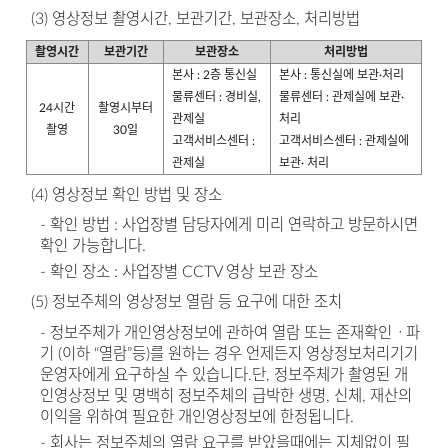
(3) 영상정보 촬영시간, 보관기간, 보관장소, 처리방법
촬영시간
보관기간
보관장소
처리방법
본사 : 2층 통신실
본사 : 통신실에 보관∙처리
물류센터 : 경비실,
물류센터 : 관제실에 보관∙
24시간
촬영시부터
관제실
처리
촬영
30일
고객서비스센터 :
고객서비스센터 : 관제실에
관제실
보관∙ 처리
(4) 영상정보 확인 방법 및 장소
- 확인 방법 : 사업장별 담당자에게 미리 연락하고 방문하시면
확인 가능합니다.
- 확인 장소 : 사업장별 CCTV 영상 보관 장소
(5) 정보주체의 영상정보 열람 등 요구에 대한 조치
- 정보주체가 개인영상정보에 관하여 열람 또는 존재확인ㆍ파
기 (이하 “열람”등)를 원하는 경우 언제든지 영상정보처리기기
운영자에게 요구하실 수 있습니다.단, 정보주체가 촬영된 개
인영상정보 및 명백히 정보주체의 급박한 생명, 신체, 재산의
이익을 위하여 필요한 개인영상정보에 한정됩니다.
- 회사는 정보주체의 열람 요구를 받았을때에는 지체없이 필