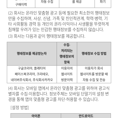
자동 수집
를 제공
파기
구매이력
(2) 회사는 온라인 맞춤형 광고 등에 필요한 최소한의 행태정보
만을 수집하며, 사상, 신념, 가족 및 친인척관계, 학력·병력, 기
타 사회활동 경력 등 개인의 권리·이익이나 사생활을 뚜렷하게
침해할 우려가 있는 민감한 행태정보를 수집하지 않습니다.
(3) 회사는 다음과 같이 행태정보를 제공합니다.
수집·
처리되는
행태정보를 제공받는자
행태정보 수집 방법
행태정보의
항목
구글코리아, 플래티어
이용자의
이용자가 회사
페이스북코리아, 크리테오,
웹사이트
웹사이트를 방문할 때
네이버주식회사, 주식회사카카오
방문이력
자동 수집 및 전송
(4) 회사는 모바일 앱에서 온라인 맞춤형 광고를 위하여 광고식
별자를 수집·이용합니다. 정보주체는 모바일 단말기의 설정 변
경을 통해 앱의 맞춤형 광고를 차단·허용할 수 있습니다.
[설정 방법]
아이폰
안드로이드