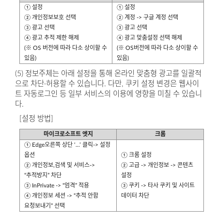
① 설정
① 설정
② 개인정보보호 선택
② 계정 -> 구글 계정 선택
③ 광고 선택
③ 광고 선택
④ 광고 추적 제한 해제
④ 광고 맞춤설정 선택 해제
(※ OS 버전에 따라 다소 상이할 수
(※ OS버전에 따라 다소 상이할 수
있음)
있음)
(5) 정보주체는 아래 설정을 통해 온라인 맞춤형 광고를 일괄적
으로 차단·허용할 수 있습니다. 다만, 쿠키 설정 변경은 웹사이
트 자동로그인 등 일부 서비스의 이용에 영향을 미칠 수 있습니
다.
[설정 방법]
마이크로소프트 엣지
크롬
① Edge오른쪽 상단 ‘...’ 클릭-> 설정
옵션
① 크롬 설정
② 개인정보,검색 및 서비스->
② 고급 -> 개인정보 -> 콘텐츠
“추적방지” 차단
설정
③ InPrivate -> “엄격” 적용
③ 쿠키 -> 타사 쿠키 및 사이트
④ 개인정보 세션 -> “추적 안함
데이터 차단
요청보내기” 선택