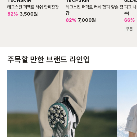
TECHSKIN
TECHSKIN
ULLA
테크스킨 퍼펙트 러쉬 합피장갑
테크스킨 퍼펙트 러쉬 합피 양손 장
피크 나
갑
수)
82
%
3,500
원
82
%
7,000
원
66
%
쿠폰
주목할 만한 브랜드 라인업