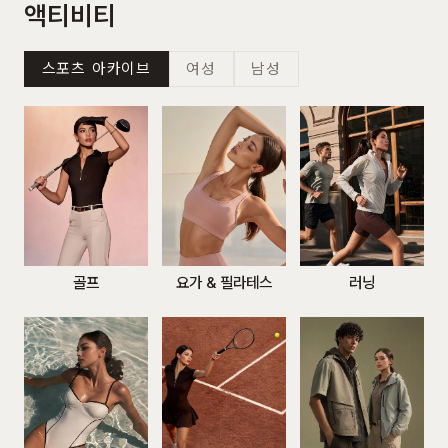
액티비티
스포츠 아카이브
여성
남성
골프
요가 & 필라테스
러닝