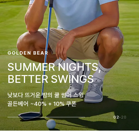
MALBON GOLF
BALLANTINE'S
HERITAGE
골프와 위스키, 두 세계의 완벽한 교차점
말본골프X발렌타인 컬렉션 발매!
03
•
20