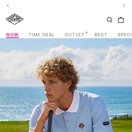
없
,
냉
감
용
품
컬
렉
NOW
TIME DEAL
OUTLET
BEST
SPECI
션