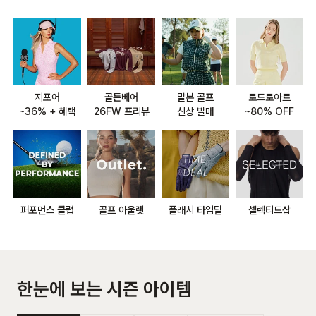
지포어
골든베어
말본 골프
로드로아르
~36% + 혜택
신상 발매
~80% OFF
퍼포먼스 클럽
골프 아울렛
플래시 타임딜
셀렉티드샵
한눈에 보는 시즌 아이템