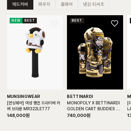
헤드커버
파우치
홈웨어
냉감 티셔츠
NEW
BEST
BEST
MUNSINGWEAR
BETTINARDI
M
[먼싱웨어] 여성 팽귄 드라이버 커
MONOPOLY X BETTINARDI
[
버 브라운 MR322LET77
GOLDEN CART BUDDIES W
L
OOD SET
148,000
원
740,000
원
1