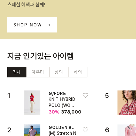
스페셜 혜택과 함께!
SHOP NOW
지금 인기있는 아이템
전체
아우터
상의
하의
G/FORE
1
5
KNIT HYBRID
POLO (WOME
N)
30
%
378,000
GOLDEN BEAR
2
6
(M) Stretch N