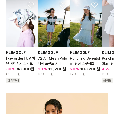
KLIMGOLF
KLIMGOLF
KLIMGOLF
KLIM
[Re-order] UV 차
72 Air Mesh Polo
Punching Sweatsh
Punchi
단 시어서커 스카프 S
매쉬 프린트 카라티
irt 펀칭 스웻셔츠
Skirt
eersucker scarfs
트
30
%
48,300
원
20
%
111,200
원
20
%
103,200
원
45
%
69,000
원
139,000
원
129,000
원
199,00
예약판매
타임딜