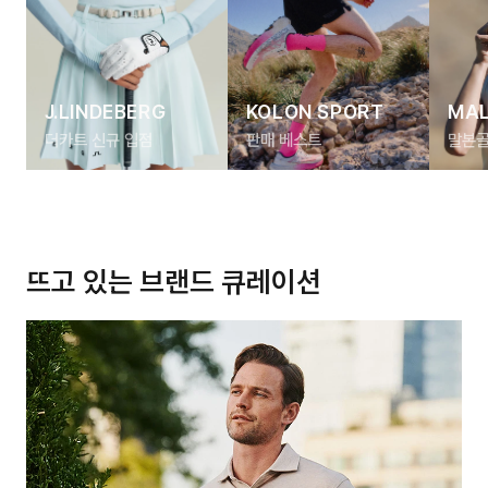
J.LINDEBERG
KOLON SPORT
MAL
더카트 신규 입점
판매 베스트
말본골
뜨고 있는 브랜드 큐레이션