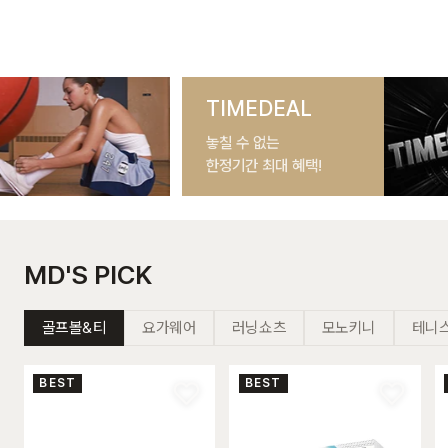
_BK
TIMEDEAL
놓칠 수 없는
한정기간 최대 혜택!
MD'S PICK
골프볼&티
요가웨어
러닝쇼츠
모노키니
테니
BEST
BEST