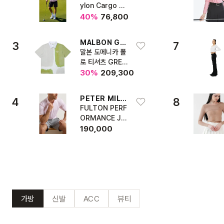
ylon Cargo Sh
orts
40
%
76,800
MALBON GOLF
3
7
말본 도메니카 폴
로 티셔츠 GREE
N (MAN)
30
%
209,300
PETER MILLAR
4
8
FULTON PERF
ORMANCE JE
RSEY POLO
190,000
가방
신발
ACC
뷰티