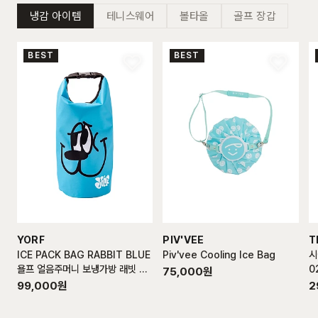
냉감 아이템
테니스웨어
볼타올
골프 장갑
BEST
BEST
YORF
PIV'VEE
T
ICE PACK BAG RABBIT BLUE
Piv'vee Cooling Ice Bag
시
욜프 얼음주머니 보냉가방 래빗 블
0
75,000
원
루
99,000
원
2