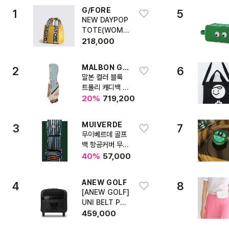
G/FORE
1
5
NEW DAYPOP
TOTE(WOME
N)
218,000
MALBON GOLF
2
6
말본 컬러 블록
트롤리 캐디백 D
ARK MINT
20
%
719,200
MUIVERDE
3
7
무이베르데 골프
백 항공커버 무베
어01 900D
40
%
57,000
ANEW GOLF
4
8
[ANEW GOLF]
UNI BELT POI
NT QUILTED
459,000
CARRIER BAG