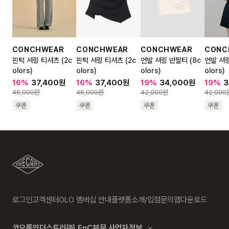
CONCHWEAR
CONCHWEAR
CONCHWEAR
CONC
핀턱 셔링 티셔츠 (2c
핀턱 셔링 티셔츠 (2c
언발 셔링 반팔티 (8c
언발 셔링
olors)
olors)
olors)
olors)
16
%
37,400
원
16
%
37,400
원
19
%
34,000
원
19
%
3
45,000
원
45,000
원
42,000
원
42,000
쿠폰
쿠폰
쿠폰
쿠폰
로그인
고객센터
OLO 멤버십 안내
플랫폼소개/입점문의
앱다운로드
코오롱인더스트리㈜ FnC부문 사업자정보