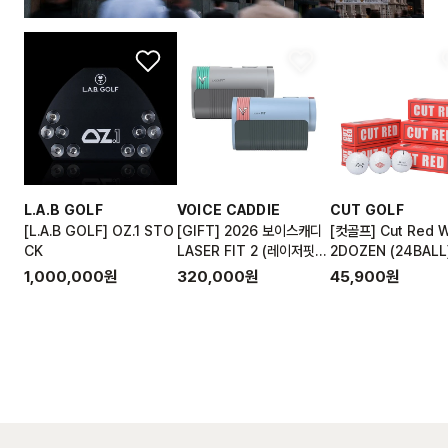
L.A.B GOLF
VOICE CADDIE
CUT GOLF
[L.A.B GOLF] OZ.1 STO
[GIFT] 2026 보이스캐디
[컷골프] Cut Red W
CK
LASER FIT 2 (레이저핏)
2DOZEN (24BALL
골프거리측정기 + 전용 파
STOCK
1,000,000
원
320,000
원
45,900
원
우치