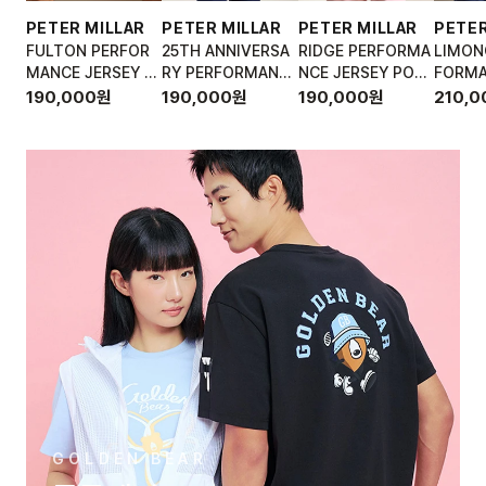
PETER MILLAR
PETER MILLAR
PETER MILLAR
PETER
FULTON PERFOR
25TH ANNIVERSA
RIDGE PERFORMA
LIMON
MANCE JERSEY P
RY PERFORMANC
NCE JERSEY POL
FORMA
OLO
E JERSEY POLO
O
Y POL
190,000
원
190,000
원
190,000
원
210,0
GOLDEN BEAR