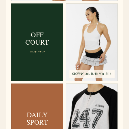
OFF
COURT
easy wear
DAILY
SPORT