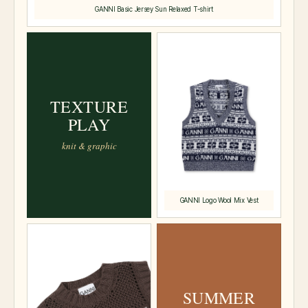
TEXTURE
PLAY
knit & graphic
SUMMER