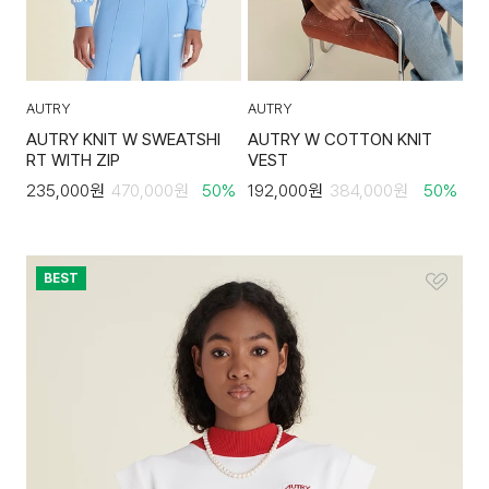
AUTRY
AUTRY
AUTRY KNIT W SWEATSHI
AUTRY W COTTON KNIT
RT WITH ZIP
VEST
235,000
원
470,000
원
50
%
192,000
원
384,000
원
50
%
BEST