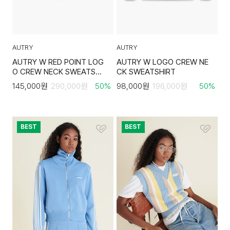
AUTRY
AUTRY
AUTRY W RED POINT LOG
AUTRY W LOGO CREW NE
O CREW NECK SWEATSHI
CK SWEATSHIRT
RT
145,000
원
290,000
원
50
%
98,000
원
196,000
원
50
%
BEST
BEST