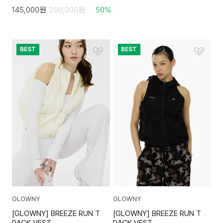
145,000
원
290,000
원
50
%
BEST
BEST
GLOWNY
GLOWNY
[GLOWNY] BREEZE RUN T
[GLOWNY] BREEZE RUN T
RACK VEST
RACK VEST