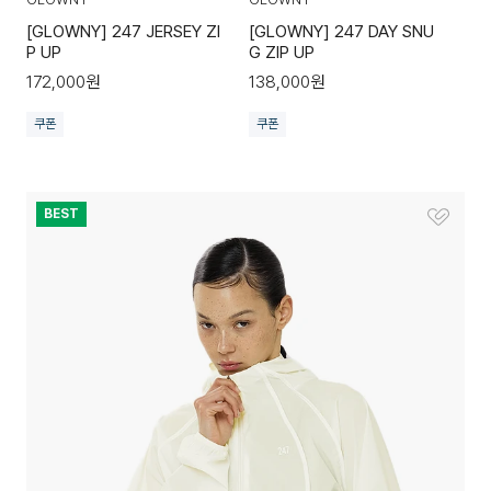
[GLOWNY] 247 JERSEY ZI
[GLOWNY] 247 DAY SNU
P UP
G ZIP UP
172,000
원
138,000
원
쿠폰
쿠폰
BEST