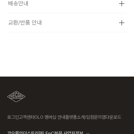
소재
겉감: 캐시미어 100% (심지,보강재,상표,
배송안내
무늬,레이스,밴드 등 제외)
색상
블랙, 핫핑크, 라이트 그린
교환/반품 안내
배송기간(물류센터)
치수
상품상세설명참조
주문 접수 및 상품 준비 도중 판매가 증가하여 발송지연 또는 품
무게
상품상세정보 참조
드라이클리닝을 해야 하며, 용제의 종류는 석유계에 한한다.
절 될 수 있으니 양해 부탁드립니다. 배송이 지연되는 경우 고객
·교환 및 반품은 상품수령 후 7일 이내에 요청 하셔야 하며, 수
시즌
겨울
님께 빠르게 안내 할 수 있도록 노력하겠습니다.
선 및 착용상태가 없는 사용하지 않은 상품이어야 합니다.
그늘에 뉘어서 건조한다
제조자
슈퍼트레인
결제완료 후 평균 3~5일(휴일 및 공휴일제외) 이내에 배송됩니
·단순 변심으로 인한 교환 및 반품 요청시 왕복 또는 편도 배송
(수입품의 경우
다리미질은 헝겊을 덮고 80~120˚c로 다리미질을 할 수
다.
비는 고객님 부담입니다.
수입자를 함께 표기)
있다.
·맞교환은 불가능하며, 수령하신 상품이 물류센터로 입고된 후
제조국
중국
염소,산소계 표백제로 표백할 수 없다.
요청하신 교환상품이 배송됩니다.
세탁방법 및
상품상세설명참조
취급시 주의사항
물세탁은 되지 않는다.
·사이즈 교환만 가능하며 컬러 교환을 원하실 경우, 기존 상품
배송지역
반품 후 재 주문이 필요합니다.
제조연월
2023년 08월
(해당 정보는 실제 상품과
세탁 후 건조할 때 기계건조를 할 수 없다.
전국배송 가능 (제주도나 기타도서 지방은 별도의 요금이 부과
상이할 수 있음. 정확한 제조일은 제품 별도
로그인
고객센터
OLO 멤버십 안내
플랫폼소개/입점문의
앱다운로드
·반품에 의한 선환불은 불가능 하며, 반품 상품이 물류센터로 입
됩니다.)
표기 참고)
고된 후 상품의 이상 유무를 확인한 후에 환불처리 해드립니다.
불에 약함. 불꽃 주의
품질보증기준
슈퍼트레인 주식회사 제품의
코오롱인더스트리㈜ FnC부문 사업자정보