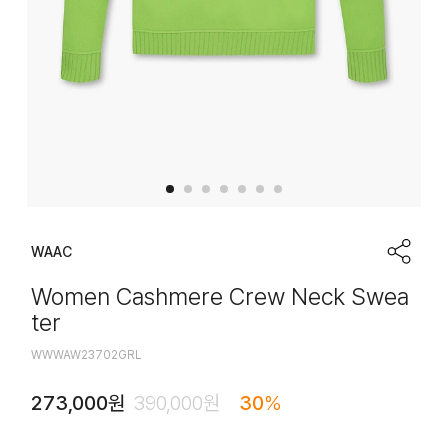
WAAC
Women Cashmere Crew Neck Swea
ter
WWWAW23702GRL
273,000
원
390,000
원
30
%