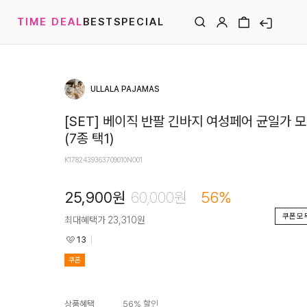
TIME DEAL
BEST
SPECIAL
ULLALA PAJAMAS
[SET] 베이직 반팔 긴바지 여성페어 균일가 
(7종 택1)
K1782439363709010NO01
25,900
원
60,000
원
56
%
쿠폰 모
최대혜택가
23,310
원
13
쿠폰
상품혜택
56
% 할인