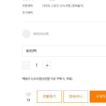
쿠폰혜택
더카트 스포츠 10%쿠폰
(
중복불가
)
추가혜택
NOCOLOR
옵션선택
NOCOLOR
배송비
3,500
원
(
5만원 이상 구매 시, 무료
)
선물하기
장바구니
구매하
13