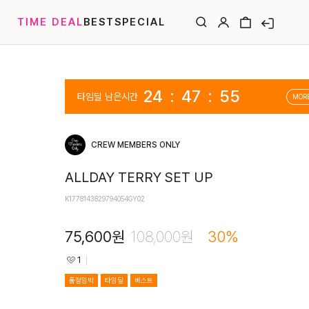
TIME DEAL
BEST
SPECIAL
24
:
47
:
54
타임딜
MOR
CREW MEMBERS ONLY
ALLDAY TERRY SET UP
K1778143829794054GY02
75,600
원
108,000
원
30
%
1
품절임박
타임딜
베스트