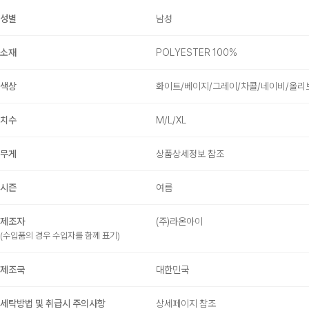
성별
남성
소재
POLYESTER 100%
색상
화이트/베이지/그레이/차콜/네이비/올리
치수
M/L/XL
무게
상품상세정보 참조
시즌
여름
제조자
(주)라온아이
(수입품의 경우 수입자를 함께 표기)
제조국
대한민국
세탁방법 및 취급시 주의사항
상세페이지 참조