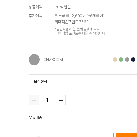
상품혜택
30
% 할인
추가혜택
할부금 월
12,600
원 (*
6
개월 시)
최대적립포인트
756
P
*할인적용과 실 결제 금액에 따라
최종 적립 포인트는 다를 수 있습니다.
CHARCOAL
옵션선택
CHARCOAL
BEIGE
OLIVE
GRAY
무료배송