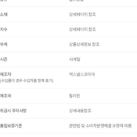
소재
상세페이지 참조
치수
상세페이지 참조
무게
상품상세정보 참조
시즌
사계절
제조자
엑스넬스코리아
(수입품의 경우 수입자를 함께 표기)
제조국
필리핀
취급시 주의사항
상세내용참조
품질보증기준
관련법 및 소비자분쟁해결 규정에 따름