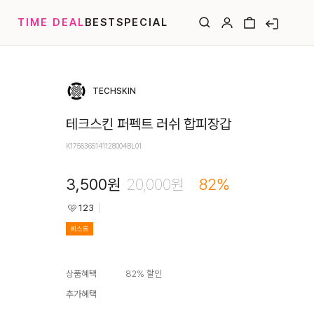
TIME DEAL
BEST
SPECIAL
TECHSKIN
테크스킨 퍼펙트 러쉬 합피장갑
K1756365141128004BL01
3,500
원
20,000
원
82
%
123
베스트
상품혜택
82
% 할인
추가혜택