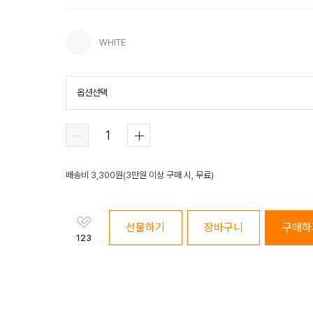
WHITE
옵션선택
WHITE
배송비
3,300
원
(
3만원 이상 구매 시, 무료
)
선물하기
장바구니
구매하
123