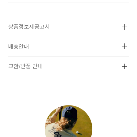
상품정보제공고시
배송안내
성별
여성
소재
상세페이지 참조
교환/반품 안내
배송기간
색상
상세페이지 참조
입점 업체(브랜드)의 상품은 코오롱인더스트리 FnC부문 본사
치수
상세페이지 참조
배송(매장배송, 물류센터배송)과 입점 업체(브랜드)의 자체 배
1. 교환 & 반품시 주의사항
송상품으로 구성되어 있습니다.
무게
상품상세정보 참조
교환 및 반품은 제품 수령 후 7일 이내에 가능합니다.
[입점사 브랜드 배송]
시즌
SS
상품은 착용한 흔적이 있거나, 상품tag가 손상된 경우 교환/반
입점사 브랜드에서 직접 배송이 이루어 집니다. (토, 일 공휴일
제조자
상세페이지 참조
품/환불이 불가합니다. 교환시 맞교환은 불가능하며, 상품 입고
제외)
(수입품의 경우
후 교환을 원하시는 제품으로 배송해드립니다. 교환 및 반품내
수입자를 함께 표기)
역이 접수되지 않거나, 지정된 반송처로 반송되지 않을 시, 교
평균 결제일 기준 3~5일 소요됩니다. (토, 일 공휴일 제외)