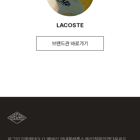
환/반품/환불 절차가 지연되오니 양해 부탁 드립니다.
제조국
상세페이지 참조
※ 예약 및 제작 상품과 같은 특정 상품의 경우, 사전에 공지된 발
세탁방법 및
상세페이지 참조
송일에 일괄 배송됩니다
2. 교환 & 반품시 절차
취급시 주의사항
LACOSTE
제조연월
상세페이지 참조
(해당 정보는 실제 상품과
교환 절차 안내
배송지역
상이할 수 있음. 정확한 제조일은 제품 별도
브랜드관 바로가기
1. 구매하신 사이트 " 마이페이지" 주문/배송 내역에서 직접 접
표기 참고)
전국배송 가능 (제주도나 기타도서 지방은 별도의 요금이 부과
수 또는 고객센터 접수. 고객센터:1588-7667
됩니다.)
품질보증기준
전자상거래법 준수
2. 업체에서 같이 동봉한 교환배송 안내가이드를 확인 후, 직접
a/s책임자와
1644-0170
택배사에 픽업 요청
전화번호
배송비
3. 교환택배비 8,000원 선결제(고객이 배송비를 부담해야하는
회원구매 시 배송비는 4,000원 (5만원 이상 무료) (도서,산간,
경우에만 해당) 다량의 물품을 교환하는 등 예외적인 상황에서
오지 일부 지역은 배송비가 추가됩니다.)
는 추가 배송비 발생할 수 있습니다.
도서지역 추가 배송료: 3,000~9,000원 (도서지역별로 상이
반품 절차 안내
하며 추가 금액이 발생할 수 있습니다.)
1. 구매하신 사이트" 마이페이지" 주문/배송 내역에서 직접 접수
또는 고객센터 접수. 고객센터:1588-7667
2. 업체에서 같이 동봉한 교환배송 안내가이드를 확인 후, 직접
로그인
고객센터
OLO 멤버십 안내
플랫폼소개/입점문의
앱다운로드