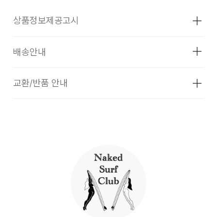
상품정보제공고시
배송안내
성별
여성
소재
상품상세설명참조
교환/반품 안내
배송기간
색상
상품상세설명참조
상품은 코오롱인더스트리 FnC부문 본사 배송(매장배송, 물류
치수
상품상세설명참조
센터배송)과 입점 업체(브랜드)의 자체 배송상품으로 구성되어
상품은 본사에서 직접 운영하는 브랜드 제품과 입점업체(브랜
있습니다.
드)의 상품이 동시에 운영되고 있습니다. 따라서, 입점업체 제품
무게
상품상세정보 참조
일 경우 교환/환불 시 코오롱몰 본사 물류센터 뿐만이 아니라 각
[물류센터 배송]
시즌
SS
개별 업체쪽으로 물품을 반송하셔야 하는 경우 및 별도 비용이
발생할 수 있습니다.
물류센터 재고 부족 시 5~7일 소요됩니다. (토, 일 공휴일 제
제조자
상품상세설명참조
외)
(수입품의 경우
1. 교환 & 반품시 주의사항
수입자를 함께 표기)
평균 결제일 기준 3~5일 소요됩니다. (토, 일 공휴일 제외)
교환 및 반품은 제품 수령 후 7일 이내에 가능합니다.
제조국
상품상세설명참조