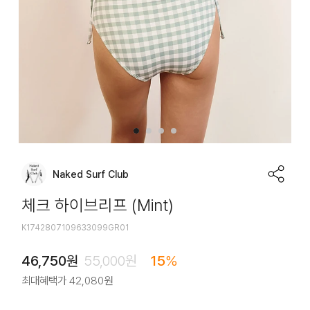
Naked Surf Club
체크 하이브리프 (Mint)
K1742807109633099GR01
46,750
원
55,000
원
15
%
최대혜택가
42,080
원