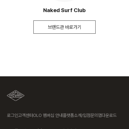
상품은 착용한 흔적이 있거나, 상품tag가 손상된 경우 교환/반
세탁방법 및
상품상세설명참조
[매장 직배송]
취급시 주의사항
품/환불이 불가합니다. 교환시 맞교환은 불가능하며, 상품 입고
Naked Surf Club
후 교환을 원하시는 제품으로 배송해드립니다.
일부 상품의 경우, 지정된 매장에서 직접 배송이 이루어 집니다.
제조연월
상품상세설명참조
(해당 정보는 실제 상품과
(토, 일 공휴일 제외)
상이할 수 있음. 정확한 제조일은 제품 별도
교환 및 반품내역이 접수되지 않거나, 지정된 반송처로 반송되
브랜드관 바로가기
표기 참고)
지 않을 시, 교환/반품/환불 절차가 지연되오니 양해 부탁 드립
지정된 매장 재고 부족 시 5~7일 소요됩니다. (토, 일 공휴일 제
니다.
품질보증기준
상품상세설명참조
외 )
2. 교환 & 반품시 절차
a/s책임자와
상품상세설명참조
전화번호
[입점사 브랜드 배송]
상품 수령후 2~3일내 구매하신 사이트 "마이페이지" 주문/배
송 내역조회에서 직접 접수 하시거나 고객센터를 통해 접수해주
입점사 브랜드에서 직접 배송이 이루어 집니다. (토, 일 공휴일
세요.
제외)
고객센터:1588-7667
평균 결제일 기준 3~5일 소요됩니다. (토, 일 공휴일 제외)
지정된 반송처(경기도 안산시 단원구 796 (시화호수로 835)
5층 LF 온라인쇼핑몰 02-6204-1111)로 반송되지 않을 시,
※ 예약 및 제작 상품과 같은 특정 상품의 경우, 사전에 공지된 발
교환 및 반품 절차가 지연될 수 있습니다.
송일에 일괄 배송됩니다
배송지역
단순 변심으로 인한 교환 및 반품 시 택배비용은 고객님께서 부
로그인
고객센터
OLO 멤버십 안내
플랫폼소개/입점문의
앱다운로드
담하셔야 합니다. 교환비용 또는 반품비용은 최초 배송비의 왕
전국배송 가능 (제주도나 기타도서 지방은 별도의 요금이 부과
복비용으로 청구됩니다. (배송착오 및 제품 불량의 경우 제외)