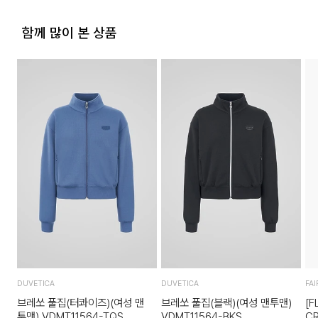
상품의 TAG, 스티커, 비닐포장, 케이스 등을 훼손 및 분실한 경
우.
함께 많이 본 상품
시간의 경과에 의하여 재판매가 곤란할 정도로 상품 등의 가치
가 현저히 감소한 경우.
DUVETICA
DUVETICA
FAI
브레쏘 풀집(터콰이즈)(여성 맨
브레쏘 풀집(블랙)(여성 맨투맨)
[F
투맨) VDMT11564-TQS
VDMT11564-BKS
CR