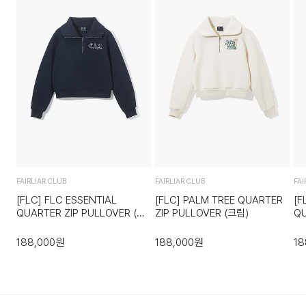
단순 변심으로 인한 교환 및 반품 시 택배비용은 고객님께서 부
배송지역
담하셔야 합니다. 교환비용 또는 반품비용은 최초 배송비의 왕
복비용으로 청구됩니다. (배송착오 및 제품 불량의 경우 제외)
전국배송 가능 (제주도나 기타도서 지방은 별도의 요금이 부과
됩니다.)
3. 교환/반품이 가능한 경우
배송비
상품을 공급받으신 날로부터 7일 이내에 요청이 가능합니다.
회원구매 시 배송비 무료
상품을 미사용한 상태에서 반송하여 주십시오.
반송된 후 물류센터에서 반송확인 후 환불 및 교환처리 됩니다.
도서지역 추가 배송료: 3,000~9,000원 (도서지역별로 상이
4. 교환/반품이 불가능한 경우
하며 추가 금액이 발생할 수 있습니다.)
FAIRLIAR CLUB
FAIRLIAR CLUB
FAI
다음과 같이 상품이 사용/훼손된 경우에는 교환 및 반품이 되지
[FLC] FLC ESSENTIAL
[FLC] PALM TREE QUARTER
[F
QUARTER ZIP PULLOVER (네
ZIP PULLOVER (크림)
QU
않습니다.
이비)
란
고객님의 귀책 사유로 상품이 훼손된 경우. (단, 상품의 내용 확
188,000
원
188,000
원
18
인을 위해 포장 등을 훼손한 경우는 제외)
포장을 개봉하였거나 포장이 훼손되어 상품가치가 현저히 상실
된 경우.