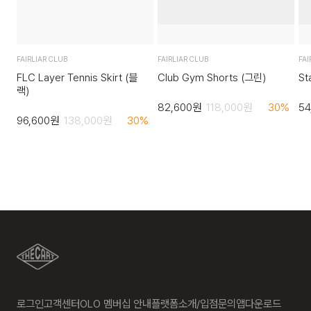
FAIRLIAR CLUB
FAIRLIAR CLUB
FAI
FLC Layer Tennis Skirt (블
Club Gym Shorts (그린)
St
랙)
82,600
원
118,000
원
30
%
54
96,600
원
138,000
원
30
%
로그인
고객센터
OLO 멤버십 안내
플랫폼소개/입점문의
앱다운로드