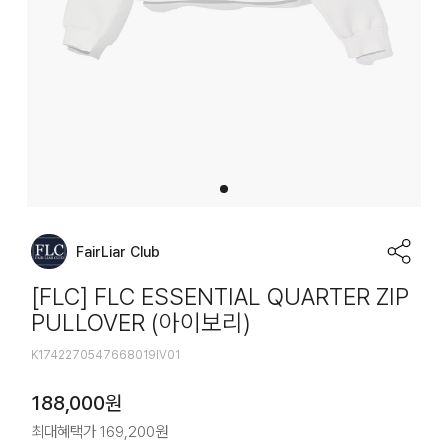
FairLiar Club
[FLC] FLC ESSENTIAL QUARTER ZIP
PULLOVER (아이보리)
K1742270547668019IV01
188,000
원
최대혜택가
169,200
원