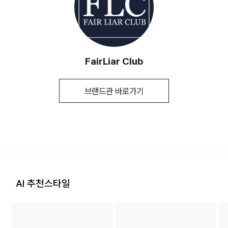
(수입품의 경우
1. 교환 & 반품시 주의사항
수입자를 함께 표기)
평균 결제일 기준 3~5일 소요됩니다. (토, 일 공휴일 제외)
교환 및 반품은 제품 수령 후 7일 이내에 가능합니다.
제조국
KOREA
상품은 착용한 흔적이 있거나, 상품tag가 손상된 경우 교환/반
세탁방법 및
상세설명참조
[매장 직배송]
취급시 주의사항
품/환불이 불가합니다. 교환시 맞교환은 불가능하며, 상품 입고
FairLiar Club
후 교환을 원하시는 제품으로 배송해드립니다.
일부 상품의 경우, 지정된 매장에서 직접 배송이 이루어 집니다.
제조연월
202401
(해당 정보는 실제 상품과 상이할
(토, 일 공휴일 제외)
수 있음. 정확한 제조일은 제품 별도 표기
교환 및 반품내역이 접수되지 않거나, 지정된 반송처로 반송되
브랜드관 바로가기
참고)
지 않을 시, 교환/반품/환불 절차가 지연되오니 양해 부탁 드립
지정된 매장 재고 부족 시 5~7일 소요됩니다. (토, 일 공휴일 제
니다.
품질보증기준
교환 및 반품 7일 이내에 반품 또는 14일
외 )
이내에 교환이 가능
2. 교환 & 반품시 절차
a/s책임자와
02-953-4337
[입점사 브랜드 배송]
상품 수령후 2~3일내 구매하신 사이트 "마이페이지" 주문/배
전화번호
송 내역조회에서 직접 접수 하시거나 고객센터를 통해 접수해주
입점사 브랜드에서 직접 배송이 이루어 집니다. (토, 일 공휴일
세요.
제외)
고객센터: 02-3677-9702
AI 추천스타일
평균 결제일 기준 3~5일 소요됩니다. (토, 일 공휴일 제외)
지정된 반송처(입점업체 물류센터)로 반송되지 않을 시, 교환
및 반품 절차가 지연될 수 있습니다.
※ 예약 및 제작 상품과 같은 특정 상품의 경우, 사전에 공지된 발
송일에 일괄 배송됩니다