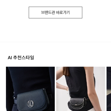
후 교환을 원하시는 제품으로 배송해드립니다.
일부 상품의 경우, 지정된 매장에서 직접 배송이 이루어 집니다.
(토, 일 공휴일 제외)
a/s책임자와
070-4140-3653
교환 및 반품내역이 접수되지 않거나, 지정된 반송처로 반송되
브랜드관 바로가기
전화번호
지 않을 시, 교환/반품/환불 절차가 지연되오니 양해 부탁 드립
지정된 매장 재고 부족 시 5~7일 소요됩니다. (토, 일 공휴일 제
니다.
외 )
2. 교환 & 반품시 절차
[입점사 브랜드 배송]
상품 수령후 2~3일내 구매하신 사이트 "마이페이지" 주문/배
송 내역조회에서 직접 접수 하시거나 고객센터를 통해 접수해주
입점사 브랜드에서 직접 배송이 이루어 집니다. (토, 일 공휴일
세요.
제외)
고객센터: 02-3677-9702
AI 추천스타일
평균 결제일 기준 3~5일 소요됩니다. (토, 일 공휴일 제외)
지정된 반송처(입점업체 물류센터)로 반송되지 않을 시, 교환
및 반품 절차가 지연될 수 있습니다.
※ 예약 및 제작 상품과 같은 특정 상품의 경우, 사전에 공지된 발
송일에 일괄 배송됩니다
단순 변심으로 인한 교환 및 반품 시 택배비용은 고객님께서 부
배송지역
담하셔야 합니다. 교환비용 또는 반품비용은 최초 배송비의 왕
복비용으로 청구됩니다. (배송착오 및 제품 불량의 경우 제외)
전국배송 가능 (제주도나 기타도서 지방은 별도의 요금이 부과
됩니다.)
3. 교환/반품이 가능한 경우
배송비