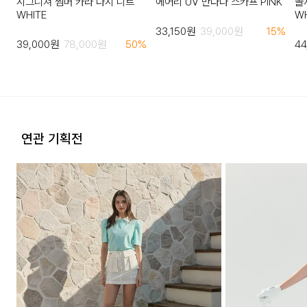
시그니쳐 썸머 카라 나시 니트
에어리 UV 반다나 스카프 PINK
골
WHITE
WH
33,150
원
39,000
원
15
%
39,000
원
78,000
원
50
%
44
연관 기획전