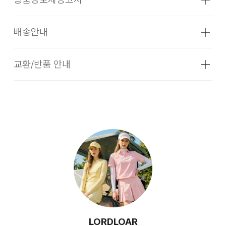
배송안내
성별
여성
종류
상세페이지 참조
교환/반품 안내
배송기간
소재
상세페이지 참조
코오롱몰 / 더카트의 셀렉티드 브랜드 상품은 코오롱인더스트리
색상
상세페이지 참조
FnC부문 본사 배송(매장배송, 물류센터배송)과 입점 업체(브랜
코오롱몰 / 더카트의 셀렉티드 브랜드 상품은 본사에서 직접 운
드)의 자체 배송상품으로 구성되어 있습니다.
영하는 브랜드 제품과 입점업체(브랜드)의 상품이 동시에 운영
크기
상세페이지 참조
되고 있습니다. 따라서, 입점업체 제품일 경우 교환/환불 시 더
[물류센터 배송]
무게
상품상세정보 참조
카트본사 물류센터 뿐만이 아니라 각 개별 업체쪽으로 물품을
반송하셔야 하는 경우 및 별도 비용이 발생할 수 있습니다.
물류센터 재고 부족 시 5~7일 소요됩니다. (토, 일 공휴일 제
제조자
제이윈코퍼레이션
외)
(수입품의 경우
1. 교환 & 반품시 주의사항
수입자를 함께 표기)
평균 결제일 기준 3~5일 소요됩니다. (토, 일 공휴일 제외)
교환 및 반품은 제품 수령 후 7일 이내에 가능합니다.
제조국
중국
상품은 착용한 흔적이 있거나, 상품tag가 손상된 경우 교환/반
취급시 주의사항
상세페이지 참조
[매장 직배송]
품/환불이 불가합니다. 교환시 맞교환은 불가능하며, 상품 입고
LORDLOAR
품질보증기준
소비자 보호법에 명시한 바를 따름