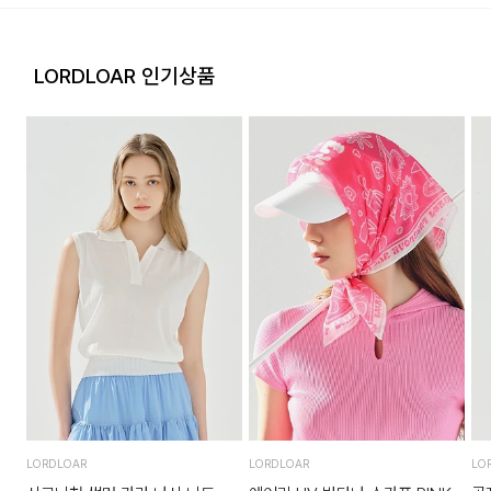
LORDLOAR 인기상품
LORDLOAR
LORDLOAR
LO