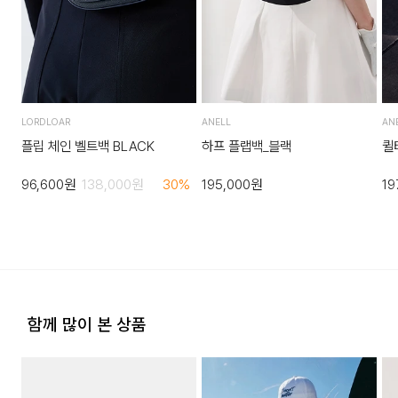
상품을 공급받으신 날로부터 7일 이내에 요청이 가능합니다.
회원구매 시 배송비는 3000원 (3만원이상 무료배송) (도서,산
상품을 미사용한 상태에서 반송하여 주십시오.
간,오지 일부 지역은 배송비가 추가됩니다.)
반송된 후 물류센터에서 반송확인 후 환불 및 교환처리 됩니다.
도서지역 추가 배송료: 3,000~9,000원 (도서지역별로 상이
하며 추가 금액이 발생할 수 있습니다.)
4. 교환/반품이 불가능한 경우
LORDLOAR
ANELL
AN
다음과 같이 상품이 사용/훼손된 경우에는 교환 및 반품이 되지
플립 체인 벨트백 BLACK
하프 플랩백_블랙
퀼
않습니다.
96,600
원
138,000
원
30
%
195,000
원
19
고객님의 귀책 사유로 상품이 훼손된 경우. (단, 상품의 내용 확
인을 위해 포장 등을 훼손한 경우는 제외)
포장을 개봉하였거나 포장이 훼손되어 상품가치가 현저히 상실
된 경우.
상품의 TAG, 스티커, 비닐포장, 케이스 등을 훼손 및 분실한 경
우.
함께 많이 본 상품
시간의 경과에 의하여 재판매가 곤란할 정도로 상품 등의 가치
가 현저히 감소한 경우.