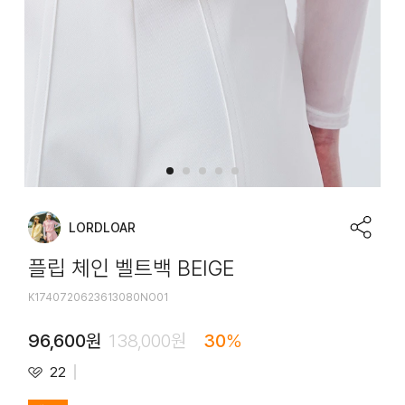
LORDLOAR
플립 체인 벨트백 BEIGE
K1740720623613080NO01
96,600
원
138,000
원
30
%
22