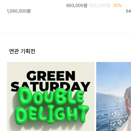
693,000
원
990,000
원
30
%
1,090,000
원
94
연관 기획전