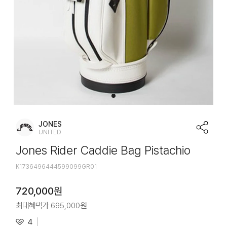
JONES
UNITED
Jones Rider Caddie Bag Pistachio
K1736496444599099GR01
720,000
원
최대혜택가
695,000
원
4