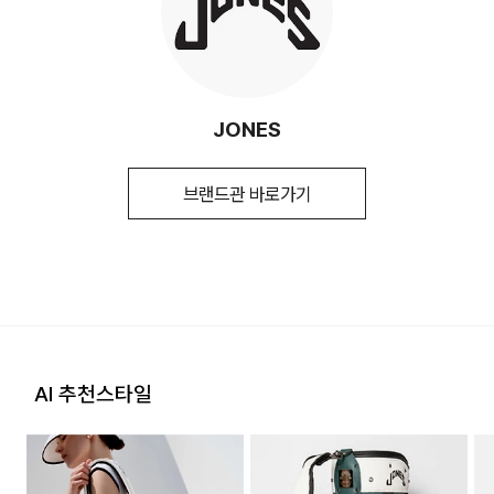
1. 교환 & 반품시 주의사항
(수입품의 경우
수입자를 함께 표기)
교환 및 반품은 제품 수령 후 7일 이내에 가능합니다.
[매장 직배송]
제조국
대한민국/베트남/미국
상품은 착용한 흔적이 있거나, 상품tag가 손상된 경우 교환/반
일부 상품의 경우, 지정된 매장에서 직접 배송이 이루어 집니다.
취급시 주의사항
- 세탁이 불가한 상품입니다. - 습도가 낮고
품/환불이 불가합니다. 교환시 맞교환은 불가능하며, 상품 입고
JONES
(토, 일 공휴일 제외)
통풍이 잘되는 곳에 보관하여 주십시오. -
후 교환을 원하시는 제품으로 배송해드립니다.
제품 특성상 오염 부위만 마른 수건이나
지정된 매장 재고 부족 시 5~7일 소요됩니다. (토, 일 공휴일 제
기타 부드러운 천으로 닦아 주시는 것을
교환 및 반품내역이 접수되지 않거나, 지정된 반송처로 반송되
브랜드관 바로가기
외 )
권장합니다. - 소비자 세탁 부주의로 인한
지 않을 시, 교환/반품/환불 절차가 지연되오니 양해 부탁 드립
손상 제품은 보상이 불가하오니, 반드시 위
니다.
사항을 준수하여 주십시오.
[입점사 브랜드 배송]
2. 교환 & 반품시 절차
품질보증기준
존스 제품의 품질보증기간은 구입일로부터
입점사 브랜드에서 직접 배송이 이루어 집니다. (토, 일 공휴일
1년. 그 외 기준은 관련법 및 소비자
상품 수령후 2~3일내 구매하신 사이트 "마이페이지" 주문/배
제외)
분쟁해결 규정에 따름
송 내역조회에서 직접 접수 하시거나 고객센터를 통해 접수해주
세요.
a/s책임자와
카나리코리아 (070-8866-6968)
평균 결제일 기준 2~5일 소요됩니다. (토, 일 공휴일 제외)
고객센터: 02-3677-9702
전화번호
AI 추천스타일
※ 예약 및 제작 상품과 같은 특정 상품의 경우, 사전에 공지된 발
지정된 반송처(입점업체 물류센터)로 반송되지 않을 시, 교환
송일에 일괄 배송됩니다
및 반품 절차가 지연될 수 있습니다.
배송지역