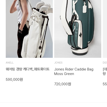
단순 변심으로 인한 교환 및 반품 시 택배비용은 고객님께서 부
전국배송 가능 (제주도나 기타도서 지방은 별도의 요금이 부과
담하셔야 합니다. 교환비용 또는 반품비용은 최초 배송비의 왕
됩니다.)
복비용으로 청구됩니다. (배송착오 및 제품 불량의 경우 제외)
배송비
3. 교환/반품이 가능한 경우
회원구매 시 배송비 무료
상품을 공급받으신 날로부터 7일 이내에 요청이 가능합니다.
도서지역 추가 배송비 무료
상품을 미사용한 상태에서 반송하여 주십시오.
도서지역 추가 배송료: 3,000~9,000원 (도서지역별로 상이
반송된 후 물류센터에서 반송확인 후 환불 및 교환처리 됩니다.
하며 추가 금액이 발생할 수 있습니다.)
4. 교환/반품이 불가능한 경우
ANELL
JONES
DE
다음과 같이 상품이 사용/훼손된 경우에는 교환 및 반품이 되지
웨어링 경량 캐디백_매트화이트
Jones Rider Caddie Bag
[
Moss Green
량
않습니다.
(D
590,000
원
고객님의 귀책 사유로 상품이 훼손된 경우. (단, 상품의 내용 확
720,000
원
55
인을 위해 포장 등을 훼손한 경우는 제외)
포장을 개봉하였거나 포장이 훼손되어 상품가치가 현저히 상실
된 경우.