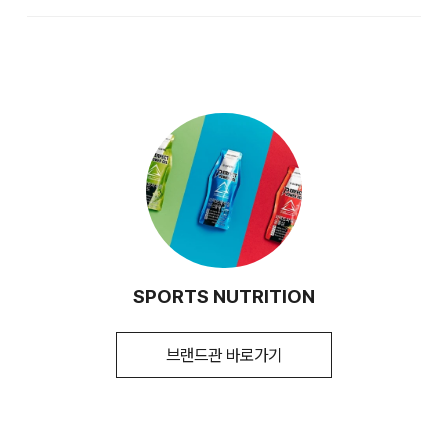
생산자 및 소재지
상품상세설명참조
[배송기간]
제조연월일, 유통기한 또는
상품상세설명참조
입점 업체(브랜드)의 상품은 코오롱인더스트리 FnC 부문 본사
1. 교환 & 반품시 주의사항
품질유지기한
배송(매장 배송, 물류센터 배송)과 입점 업체(브랜드)의 자체 배
교환 및 반품은 제품 수령 후 7일 이내에 가능합니다.
송 상품으로 구성되어 있습니다.
상품은 착용한 흔적이 있거나, 상품tag가 손상된 경우 교환/반
포장단위별 내용물의 용량
상품상세설명참조
품/환불이 불가합니다. 교환시 맞교환은 불가능하며, 상품 입고
(중량), 수량
후 교환을 원하시는 제품으로 배송해드립니다. 교환 및 반품내
원재료명 및 함량
상품상세설명참조
역이 접수되지 않거나, 지정된 반송처로 반송되지 않을 시, 교
환/반품/환불 절차가 지연되오니 양해 부탁 드립니다.
[입점사 브랜드 배송]
영양성분(영양성분
상품상세설명참조
표시대상)
입점사 브랜드에서 직접 배송이 이루어집니다. (토, 일 공휴일
제외)
유전자변형식품에
상품상세설명참조
평균 결제일 기준 3~5일 소요됩니다. (토, 일 공휴일 제외)
해당하는 경우의 표시
※ 예약 및 제작 상품과 같은 특정 상품의 경우 사전에 공지된 발
2. 교환 & 반품시 절차
SPORTS NUTRITION
송일에 일괄 배송됩니다.
교환 절차 안내
소비자안전을 위한
상품상세설명참조
주의사항
1) 구매하신 사이트 " 마이페이지" 주문/배송 내역에서 직접 접
수 또는 고객센터 접수. 고객센터:1588-7667
브랜드관 바로가기
수입식품안전관리특별법에
상품상세설명참조
2) 업체에서 같이 동봉한 교환배송 안내가이드를 확인 후, 직접
따른 수입신고를 필함 여부
택배사에 픽업 요청
[배송지역]
3) 교환택배비 6,000원 선결제(고객이 배송비를 부담해야하는
소비자상담관련 전화번호
상품상세설명참조
전국 배송 가능 (제주도나 기타 도서 지방은 별도의 요금이 부과
경우에만 해당) 다량의 물품을 교환하는 등 예외적인 상황에서
됩니다.)