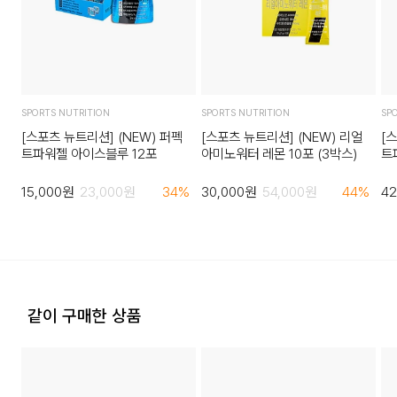
SPORTS NUTRITION
SPORTS NUTRITION
SP
[스포츠 뉴트리션] (NEW) 퍼펙
[스포츠 뉴트리션] (NEW) 리얼
[
트파워젤 아이스블루 12포
아미노워터 레몬 10포 (3박스)
트
스
15,000
원
23,000
원
34
%
30,000
원
54,000
원
44
%
42
같이 구매한 상품