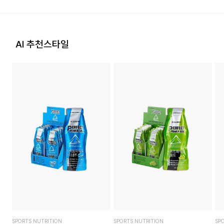
는 추가 배송비 발생할 수 있습니다.
반품 절차 안내
1) 구매하신 사이트" 마이페이지" 주문/배송 내역에서 직접 접수
또는 고객센터 접수. 고객센터:1588-7667
AI 추천스타일
[배송비]
2) 업체에서 같이 동봉한 교환배송 안내가이드를 확인 후, 직접
회원구매 시 배송비는 3,000원 (3만원 이상 무료) (도서, 산간,
택배사에 픽업 요청
오지 일부 지역은 배송비가 추가됩니다.)
3) 상품 검수 후, 반품택배비를 제외한 부분 취소 진행(고객이
배송비를 부담해야하는 경우에만 해당)
도서지역 추가 배송료: 3,000~9,000원 (도서지역별로 상이
지정된 반송처로 반송되지 않을 시, 교환 및 반품 절차가 지연될
하며 추가 금액이 발생할 수 있습니다.)
수 있습니다.단순 변심으로 인한 교환 및 반품 시 택배비용은 고
객님께서 부담하셔야 합니다.
교환비용: 6,000원, 반품비용: 6,000원(배송착오 및 제품 불
량의 경우 제외) 다량의 물품을 반품하는 등 예외적인 상황에서
는 추가 배송비가 발생할 수 있습니다.
3. 교환/반품이 가능한 경우
상품을 공급받으신 날로부터 7일 이내에 요청이 가능합니다.
상품을 미사용한 상태에서 반송하여 주십시오.
SPORTS NUTRITION
SPORTS NUTRITION
SP