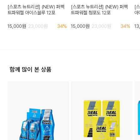
반송된 후 물류센터에서 반송확인 후 환불 및 교환처리 됩니다.
[스포츠 뉴트리션] (NEW) 퍼펙
[스포츠 뉴트리션] (NEW) 퍼펙
[
트파워젤 아이스블루 12포
트파워젤 청포도 12포
아
포
15,000
원
23,000
원
34
%
15,000
원
23,000
원
34
%
13
4. 교환/반품이 불가능한 경우
다음과 같이 상품이 사용/훼손된 경우에는 교환 및 반품이 되지
않습니다.
고객님의 귀책 사유로 상품이 훼손된 경우. (단, 상품의 내용 확
인을 위해 포장 등을 훼손한 경우는 제외)
포장을 개봉하였거나 포장이 훼손되어 상품가치가 현저히 상실
함께 많이 본 상품
된 경우
상품의 TAG, 스티커, 비닐포장, 케이스 등을 훼손 및 분실한 경
우
시간의 경과에 의하여 재판매가 곤란할 정도로 상품 등의 가치
가 현저히 감소한 경우