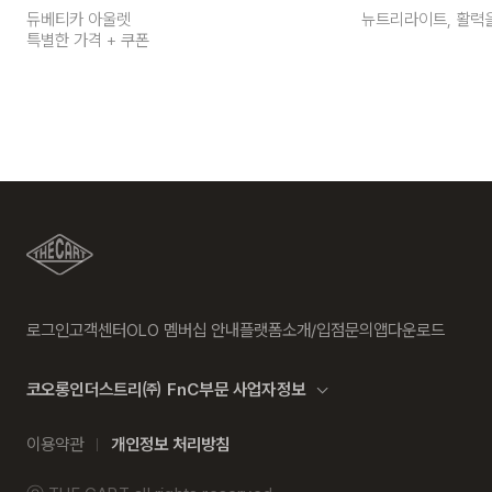
듀베티카 아울렛
뉴트리라이트, 활력
특별한 가격 + 쿠폰
로그인
고객센터
OLO 멤버십 안내
플랫폼소개/입점문의
앱다운로드
코오롱인더스트리㈜ FnC부문 사업자정보
이용약관
개인정보 처리방침