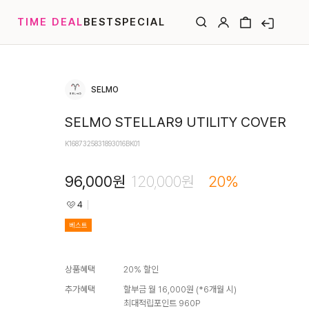
TIME DEAL
BEST
SPECIAL
SELMO
SELMO STELLAR9 UTILITY COVER
K1687325831893016BK01
96,000
원
120,000
원
20
%
4
베스트
상품혜택
20
% 할인
추가혜택
할부금 월
16,000
원 (*
6
개월 시)
최대적립포인트
960
P