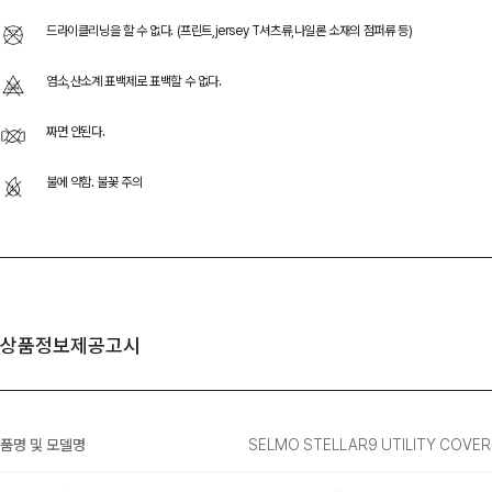
드라이클리닝을 할 수 없다. (프린트,jersey T셔츠류,나일론 소재의 점퍼류 등)
염소,산소계 표백제로 표백할 수 없다.
짜면 안된다.
불에 약함. 불꽃 주의
상품정보제공고시
품명 및 모델명
SELMO STELLAR9 UTILITY COVER