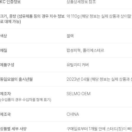
KC 인증정보
상품상세정보 참조
크기, 중량 (섬유제품 등의 경우 치수 정보
약 110g (해당 정보는 실제 상품과 상이할
로 대체 가능)
색상
블랙
재질
합성피혁, 폴리에스테르
제품구성
유틸리티 커버
동일모델의 출시년월
2023년 04월 (해당 정보는 실제 상품과 
제조자
SELMO OEM
(수입품의 경우 수입자를 함께 표기)
제조국
CHINA
상품별 세부 사양
구매일로부터 1개월 안에 스터드(징)이 