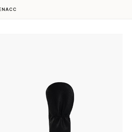
EN
ACC