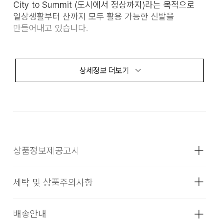
City to Summit (도시에서 정상까지)라는 목적으로
일상생활부터 산까지 모두 활용 가능한 신발을
만들어내고 있습니다.
상세정보 더보기
NORDA
NORDA 002
바위산과 험난한 지형을 위해 설계된 NORDA 002는
돌과 바위가 많은 대한민국 산악 지형에 최적화된
상품정보제공고시
모델입니다.
세탁 및 상품주의사항
성별
여성
■ 특징:
소재
갑피: 폴리에틸렌 100% 내피: 폴리에스터
배송안내
002 제품의 원단 특성과 앞 코 부분의 소재가 단단하여,