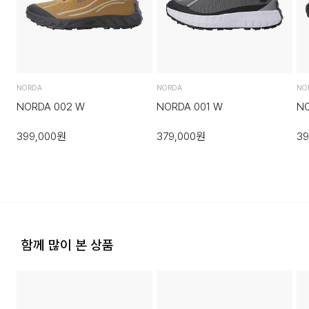
■ 인솔:
회원구매 시 배송비는 2,500원 (3만원 이상 무료) (도서,산간,
·직접 반품: 코오롱인더스트리 FnC부문 제품의 반품처 주소는
오지 일부 지역은 배송비가 추가됩니다.)
에너지 흡수와 순환에 최적화된 TPU 소재로
'경기도 화성시 동탄산단 10길 74 코오롱 온라인 9층'입니다. /
제작되었습니다.
고객센터:
02-3677-9702
(유료)
도서지역 추가 배송료: 3,000~9,000원 (도서지역별로 상이
하며 추가 금액이 발생할 수 있습니다.)
·편의점 반품: 편의점 반품은 편의점 픽업이 가능한 상품에 한해
*001 모델보다 약 13~19g 가벼워졌습니다.
서 이용 가능합니다. 편의점 반품 신청 후 발급되는 승인번호로
NORDA
NORDA
NO
*
US M 8 : 249g
GS25에 설치된 PostBox에 반품 접수를 진행해 주시기 바랍
NORDA 002 W
NORDA 001 W
N
*US W 8 : 219g
니다.
399,000
원
379,000
원
39
·코오롱물류 인터넷 쇼핑몰 (지정된 반송처로 반송되지 않을 시,
교환 및 반품 절차가 지연될 수 있습니다.)
·단순 변심으로 인한 교환 및 반품 시 택배비용은 고객님께서 부
담하셔야 합니다. (배송착오 및 제품 불량의 경우 제외)
SIZE INFO
사이즈
CM
함께 많이 본 상품
3. 교환/반품이 가능한 경우
US W6
23
·상품을 공급받으신 날로부터 7일 이내에 요청이 가능합니다.
US W6.5
23.5
·상품을 미사용한 상태에서 반송하여 주십시오.