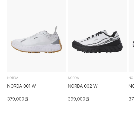
US W7
24
·반송된 후 물류센터에서 반송확인 후 환불 및 교환처리 됩니다.
US W7.5
24.5
4. 교환/반품이 불가능한 경우
US W8
25
다음과 같이 상품이 사용/훼손된 경우에는 교환 및 반품이 되지
※ 측정 방법과 재는 위치에 따라 ±1–2cm 오차가 발생할 수 있습니다.
않습니다.
·고객님의 귀책 사유로 상품이 훼손된 경우. (단, 상품의 내용 확
인을 위해 포장 등을 훼손한 경우는 제외)
·포장을 개봉하였거나 포장이 훼손되어 상품가치가 현저히 상실
NORDA
NORDA
NO
된 경우.
NORDA 001 W
NORDA 002 W
NO
·상품의 TAG, 스티커, 케이스 등을 훼손 및 분실한 경우.
379,000
원
399,000
원
37
·시간의 경과에 의하여 재판매가 곤란할 정도로 상품 등의 가치
가 현저히 감소된 경우.