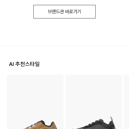
이를 통해 사고나 부상의 위험을 줄이는 데 도움이 됩니다.
하므로 3~7일이 소요됩니다.
1. 교환 & 반품시 주의사항
a/s책임자와
코오롱인더스트리(주)FnC부문 1588-
·자세한 수선 접수 방법과 수선 비용은 아래 '수선품 접수 자세히
브랜드관 바로가기
전화번호
7667
* 예약 및 공동구매와 같은 특정 상품의 경우, 사전에 공지된 발
보기'를 통해 확인 가능합니다.
·교환 및 반품은 제품 수령 후 7일 이내에 가능합니다.
■ Heel + norda™ Lock System:
송일에 일괄 배송됩니다.
패디드 힐 탭이 추가되어, 뒷꿈치 부분의 지지력을 강화하고
·상품은 착용한 흔적이 있거나, 상품tag가 손상된 경우 교환/반
발을 편안하게 감싸주어, 다양한 지형과 조건에서도
품/환불이 불가합니다. 교환시 맞교환은 불가능하며, 상품 입고
후 교환을 원하시는 제품으로 배송해드립니다.
발을 안정적으로 고정시킵니다.
수선품 접수 자세히 보기
배송지역
·교환 및 반품내역이 접수되지 않거나, 지정된 반송처로 반송되
전국배송 가능 (제주도나 기타도서 지방은 별도의 요금이 부과
■ 미드솔 쿠셔닝:
지 않을 시, 교환/반품/환불 절차가 지연되오니 양해 부탁 드립
됩니다.)
norda™ x Vibram® SLE 미드솔은 경량화되고,
니다.
AI 추천스타일
편의점 픽업 가능 상품에 한하여 주문 시 배송 주소에 원하시는
발 앞쪽을 높여 스프린트나 업힐 구간에서
·교환 및 반품 상품 포장 시 상품이 외부로 유실되지 않도록 테
GS25 편의점을 선택하여 수령 가능하며 상품 도착 시 문자로
뛰어난 퍼포먼스를 제공합니다.
이프 등으로 안전하게 포장하여 발송해 주시기 바랍니다.
안내해 드립니다.
(편의점 픽업 상품은 배송완료 후 6일 이내 수령 해야하며, 기간
■ 솔플레이트:
내 미 수령 시, 배송비 고객 부담으로 반품 처리됩니다. 이점 유
의 바랍니다.)
5mm 높이의 Vibram® Litebase® 아웃솔은
2. 교환 & 반품시 절차
무게를 30% 줄이면서도, Vibram® Megagrip®은
·상품 수령후 2~3일내 구매하신 사이트 "마이페이지" 주문/배
탁월한 접지력을 제공합니다.
송 내역조회에서 직접 접수 하시거나 고객센터를 통해 접수해주
배송비
세요.