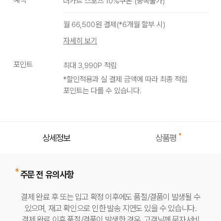
더카트 스포츠 10%쿠폰
(
중복불가
)
STEALTH
OAK
LICHEN
CINDER
월
66,500
원 결제(*
6
개월 할부 시)
BLACK
자세히 보기
포인트
최대
3,990
P 적립
*할인적용과 실 결제 금액에 따라 최종 적립
포인트는 다를 수 있습니다.
상품평
상세정보
주문 전 유의사항
결제 완료 후 또는 입고 확정 이후에도 품절/결품이 발생될 수
있으며, 재고 확인으로 인한 발송 지연도 있을 수 있습니다.
결제 완료 이후 품절/결품이 발생한 경우, 고객님께 문자서비