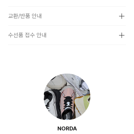
100% 창재료 : 합성고무
1사이즈 업 크게 구매하시는 것을 권장드립니다.
색상
ALPINE WHITE, CINDER, LICHEN,
교환/반품 안내
OAK, STEALTH BLACK, SUMMIT
배송기간(물류센터)
■ 갑피:
BLACK
Dyneema®(다이니마) 원단을 사용한 심리스(Seamless)
본 상품은 오프라인 매장과 동시에 판매하는 상품이므로, 주문
수선품 접수 안내
치수
상품상세설명참조
불에 약함. 불꽃 주의
구조로
접수 및 상품 준비 도중 판매가 증가하여 발송지연 또는 품절 될
·교환 및 반품은 상품수령 후 7일 이내에 요청 하셔야 하며, 수
가볍고 내구성이 뛰어난 착용감을 제공합니다.
수 있으니 양해 부탁드립니다. 배송이 지연되는 경우 고객님께
선 및 착용상태가 없는 사용하지 않은 상품이어야 합니다.
무게
상품상세정보 참조
다리미질을 할 수 없다.
빠르게 안내 할 수 있도록 노력하겠습니다. [물류센터배송]
시즌
사계절
·단순 변심으로 인한 교환 및 반품 요청시 왕복 또는 편도 배송
·제품을 구입하신 매장 또는 인근 브랜드 매장(직영점, 대리점,
■ 끈:
염소,산소계 표백제로 표백할 수 없다.
·결제완료 후 평균 3~5일(휴일 및 공휴일제외) 이내에 배송됩
비는 고객님 부담입니다.
백화점, 할인점 등)을 통하여 수선 접수가 가능합니다. 매장 접
제조자
NORDA
노다에서 디자인한 다이아몬드 형태의
니다.
수 시 수선 방법 및 비용에 대해 1차적으로 상담을 받으실 수 있
(수입품의 경우
세탁 후 건조할 때 기계건조를 할 수 없다.
Dyneema®(다이니마) 슈레이스는
·맞교환은 불가능하며, 수령하신 상품이 물류센터로 입고된 후
습니다.
수입자를 함께 표기)
·물류센터 내 상품 부족시, 상품이 있는 타매장에서 이동받아 배
요청하신 교환상품이 배송됩니다.
4배 이상 강하고 유연성이 뛰어나
물세탁은 되지 않는다.
송하므로 평균 배송일보다 1~2일이 지연될 수 있습니다.
제조국
중국
·방문 가능한 매장이 없을 경우, 코오롱인더스트리㈜ FnC부문
안정적인 착용감을 제공합니다.
·사이즈 교환만 가능하며 컬러 교환을 원하실 경우, 기존 상품
서비스센터로 택배 접수가 가능합니다. 수선 요청 제품과 함께
취급시 주의사항
상품상세설명참조
반품 후 재 주문이 필요합니다.
간단한 수선 내용 및 연락처를 작성한 메모를 동봉하여 보내주
■ Hi-Vis Reflective:
[매장직배송]
시기 바랍니다. (택배비는 선불 지급입니다.)
품질보증기준
코오롱 인더스트리㈜FnC부문 제품의
·반품에 의한 선환불은 불가능 하며, 반품 상품이 물류센터로 입
자세히 보기
모든 각도에서 가시성을 높여주는 리플렉티브 소재가
품질보증기간은 구입일로부터 1년, 입점사
고된 후 상품의 이상 유무를 확인한 후에 환불처리 해드립니다.
·일부 상품의 경우, 지정된 매장에서 직접 배송이 이루어집니다.
·일반적인 수선 기간은 배송 기간 포함하여 약 10일 이내이나,
제품의 경우, 업체마다 다를 수 있음 그 외
사용되어,
수선의 난이도와 원부자재 수급 상황에 따라 달라질 수 있습니
기준은 관련법 및 소비자분쟁해결 규정에
NORDA
야간이나 어두운 환경에서 더 잘 보이게 해줍니다.
·지정된 매장의 재고 부족시 타매장에서 재고를 수급하여 배송
다.
따름