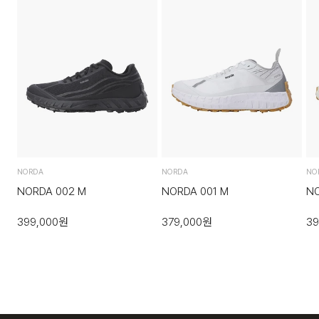
US M9
27
·반송된 후 물류센터에서 반송확인 후 환불 및 교환처리 됩니다.
US M9.5
27.5
4. 교환/반품이 불가능한 경우
US M10
28
다음과 같이 상품이 사용/훼손된 경우에는 교환 및 반품이 되지
※ 측정 방법과 재는 위치에 따라 ±1–2cm 오차가 발생할 수 있습니다.
않습니다.
·고객님의 귀책 사유로 상품이 훼손된 경우. (단, 상품의 내용 확
인을 위해 포장 등을 훼손한 경우는 제외)
NORDA
NORDA
NO
·포장을 개봉하였거나 포장이 훼손되어 상품가치가 현저히 상실
NORDA 002 M
NORDA 001 M
NO
된 경우.
399,000
원
379,000
원
39
·상품의 TAG, 스티커, 케이스 등을 훼손 및 분실한 경우.
·시간의 경과에 의하여 재판매가 곤란할 정도로 상품 등의 가치
가 현저히 감소된 경우.