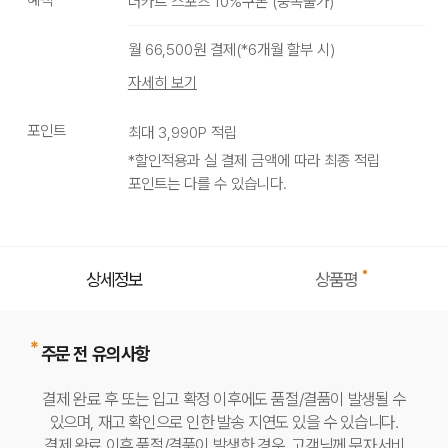
더카트 스포츠 10%쿠폰
(
중복불가
)
CINDER
STEALTH
OAK
LICHEN
월
66,500
원 결제(*
6
개월 할부 시)
BLACK
자세히 보기
포인트
최대
3,990
P 적립
*할인적용과 실 결제 금액에 따라 최종 적립
포인트는 다를 수 있습니다.
상품평
상세정보
주문 전 유의사항
결제 완료 후 또는 입고 확정 이후에도 품절/결품이 발생될 수
있으며, 재고 확인으로 인한 발송 지연도 있을 수 있습니다.
결제 완료 이후 품절/결품이 발생한 경우, 고객님께 문자서비