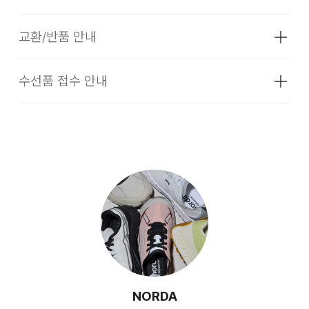
100% 창재료 : 합성고무
1사이즈 업 크게 구매하시는 것을 권장드립니다.
색상
ALPINE WHITE, CINDER, LICHEN,
교환/반품 안내
OAK, STEALTH BLACK, SUMMIT
배송기간(물류센터)
■ 갑피:
BLACK
Dyneema®(다이니마) 원단을 사용한 심리스(Seamless)
본 상품은 오프라인 매장과 동시에 판매하는 상품이므로, 주문
수선품 접수 안내
치수
상품상세설명참조
불에 약함. 불꽃 주의
구조로
접수 및 상품 준비 도중 판매가 증가하여 발송지연 또는 품절 될
·교환 및 반품은 상품수령 후 7일 이내에 요청 하셔야 하며, 수
가볍고 내구성이 뛰어난 착용감을 제공합니다.
수 있으니 양해 부탁드립니다. 배송이 지연되는 경우 고객님께
선 및 착용상태가 없는 사용하지 않은 상품이어야 합니다.
무게
상품상세정보 참조
다리미질을 할 수 없다.
빠르게 안내 할 수 있도록 노력하겠습니다. [물류센터배송]
시즌
사계절
·단순 변심으로 인한 교환 및 반품 요청시 왕복 또는 편도 배송
·제품을 구입하신 매장 또는 인근 브랜드 매장(직영점, 대리점,
■ 끈:
염소,산소계 표백제로 표백할 수 없다.
·결제완료 후 평균 3~5일(휴일 및 공휴일제외) 이내에 배송됩
비는 고객님 부담입니다.
백화점, 할인점 등)을 통하여 수선 접수가 가능합니다. 매장 접
제조자
NORDA
노다에서 디자인한 다이아몬드 형태의
니다.
수 시 수선 방법 및 비용에 대해 1차적으로 상담을 받으실 수 있
(수입품의 경우
세탁 후 건조할 때 기계건조를 할 수 없다.
Dyneema®(다이니마) 슈레이스는
·맞교환은 불가능하며, 수령하신 상품이 물류센터로 입고된 후
습니다.
수입자를 함께 표기)
·물류센터 내 상품 부족시, 상품이 있는 타매장에서 이동받아 배
요청하신 교환상품이 배송됩니다.
4배 이상 강하고 유연성이 뛰어나
물세탁은 되지 않는다.
송하므로 평균 배송일보다 1~2일이 지연될 수 있습니다.
제조국
중국
·방문 가능한 매장이 없을 경우, 코오롱인더스트리㈜ FnC부문
안정적인 착용감을 제공합니다.
·사이즈 교환만 가능하며 컬러 교환을 원하실 경우, 기존 상품
서비스센터로 택배 접수가 가능합니다. 수선 요청 제품과 함께
취급시 주의사항
상품상세설명참조
반품 후 재 주문이 필요합니다.
간단한 수선 내용 및 연락처를 작성한 메모를 동봉하여 보내주
■ Hi-Vis Reflective:
[매장직배송]
시기 바랍니다. (택배비는 선불 지급입니다.)
품질보증기준
코오롱 인더스트리㈜FnC부문 제품의
·반품에 의한 선환불은 불가능 하며, 반품 상품이 물류센터로 입
자세히 보기
모든 각도에서 가시성을 높여주는 리플렉티브 소재가
품질보증기간은 구입일로부터 1년, 입점사
고된 후 상품의 이상 유무를 확인한 후에 환불처리 해드립니다.
·일부 상품의 경우, 지정된 매장에서 직접 배송이 이루어집니다.
·일반적인 수선 기간은 배송 기간 포함하여 약 10일 이내이나,
제품의 경우, 업체마다 다를 수 있음 그 외
사용되어,
수선의 난이도와 원부자재 수급 상황에 따라 달라질 수 있습니
기준은 관련법 및 소비자분쟁해결 규정에
NORDA
야간이나 어두운 환경에서 더 잘 보이게 해줍니다.
·지정된 매장의 재고 부족시 타매장에서 재고를 수급하여 배송
다.
따름