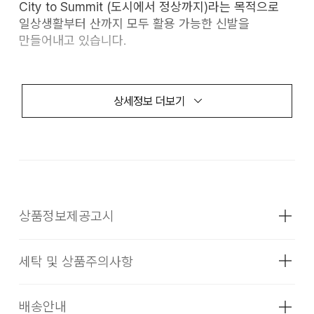
City to Summit (도시에서 정상까지)라는 목적으로
일상생활부터 산까지 모두 활용 가능한 신발을
만들어내고 있습니다.
상세정보 더보기
NORDA
NORDA 002
바위산과 험난한 지형을 위해 설계된 NORDA 002는
돌과 바위가 많은 대한민국 산악 지형에 최적화된
상품정보제공고시
모델입니다.
세탁 및 상품주의사항
성별
남성
■ 특징:
소재
갑피: 폴리에틸렌 100% 내피: 폴리에스터
배송안내
002 제품의 원단 특성과 앞 코 부분의 소재가 단단하여,