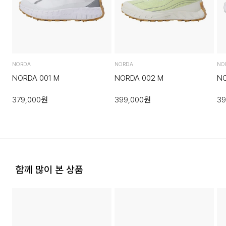
■ 인솔:
회원구매 시 배송비는 2,500원 (3만원 이상 무료) (도서,산간,
·직접 반품: 코오롱인더스트리 FnC부문 제품의 반품처 주소는
오지 일부 지역은 배송비가 추가됩니다.)
에너지 흡수와 순환에 최적화된 TPU 소재로
'경기도 화성시 동탄산단 10길 74 코오롱 온라인 9층'입니다. /
제작되었습니다.
고객센터:
02-3677-9702
(유료)
도서지역 추가 배송료: 3,000~9,000원 (도서지역별로 상이
하며 추가 금액이 발생할 수 있습니다.)
·편의점 반품: 편의점 반품은 편의점 픽업이 가능한 상품에 한해
*001 모델보다 약 13~19g 가벼워졌습니다.
서 이용 가능합니다. 편의점 반품 신청 후 발급되는 승인번호로
NORDA
NORDA
NO
*
US M 8 : 249g
GS25에 설치된 PostBox에 반품 접수를 진행해 주시기 바랍
NORDA 001 M
NORDA 002 M
NO
*US W 8 : 219g
니다.
379,000
원
399,000
원
39
·코오롱물류 인터넷 쇼핑몰 (지정된 반송처로 반송되지 않을 시,
교환 및 반품 절차가 지연될 수 있습니다.)
·단순 변심으로 인한 교환 및 반품 시 택배비용은 고객님께서 부
담하셔야 합니다. (배송착오 및 제품 불량의 경우 제외)
SIZE INFO
함께 많이 본 상품
사이즈
CM
3. 교환/반품이 가능한 경우
US M8
26
·상품을 공급받으신 날로부터 7일 이내에 요청이 가능합니다.
US M8.5
26.5
·상품을 미사용한 상태에서 반송하여 주십시오.