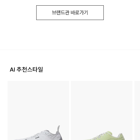
이를 통해 사고나 부상의 위험을 줄이는 데 도움이 됩니다.
하므로 3~7일이 소요됩니다.
1. 교환 & 반품시 주의사항
a/s책임자와
코오롱인더스트리(주)FnC부문 1588-
·자세한 수선 접수 방법과 수선 비용은 아래 '수선품 접수 자세히
브랜드관 바로가기
전화번호
7667
* 예약 및 공동구매와 같은 특정 상품의 경우, 사전에 공지된 발
보기'를 통해 확인 가능합니다.
·교환 및 반품은 제품 수령 후 7일 이내에 가능합니다.
■ Heel + norda™ Lock System:
송일에 일괄 배송됩니다.
패디드 힐 탭이 추가되어, 뒷꿈치 부분의 지지력을 강화하고
·상품은 착용한 흔적이 있거나, 상품tag가 손상된 경우 교환/반
발을 편안하게 감싸주어, 다양한 지형과 조건에서도
품/환불이 불가합니다. 교환시 맞교환은 불가능하며, 상품 입고
후 교환을 원하시는 제품으로 배송해드립니다.
발을 안정적으로 고정시킵니다.
수선품 접수 자세히 보기
배송지역
·교환 및 반품내역이 접수되지 않거나, 지정된 반송처로 반송되
전국배송 가능 (제주도나 기타도서 지방은 별도의 요금이 부과
■ 미드솔 쿠셔닝:
지 않을 시, 교환/반품/환불 절차가 지연되오니 양해 부탁 드립
됩니다.)
norda™ x Vibram® SLE 미드솔은 경량화되고,
니다.
AI 추천스타일
편의점 픽업 가능 상품에 한하여 주문 시 배송 주소에 원하시는
발 앞쪽을 높여 스프린트나 업힐 구간에서
·교환 및 반품 상품 포장 시 상품이 외부로 유실되지 않도록 테
GS25 편의점을 선택하여 수령 가능하며 상품 도착 시 문자로
뛰어난 퍼포먼스를 제공합니다.
이프 등으로 안전하게 포장하여 발송해 주시기 바랍니다.
안내해 드립니다.
(편의점 픽업 상품은 배송완료 후 6일 이내 수령 해야하며, 기간
■ 솔플레이트:
내 미 수령 시, 배송비 고객 부담으로 반품 처리됩니다. 이점 유
의 바랍니다.)
5mm 높이의 Vibram® Litebase® 아웃솔은
2. 교환 & 반품시 절차
무게를 30% 줄이면서도, Vibram® Megagrip®은
·상품 수령후 2~3일내 구매하신 사이트 "마이페이지" 주문/배
탁월한 접지력을 제공합니다.
송 내역조회에서 직접 접수 하시거나 고객센터를 통해 접수해주
배송비
세요.