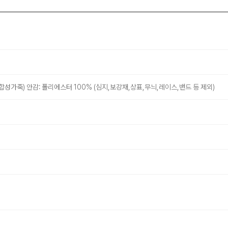
합성가죽) 안감: 폴리에스터 100% (심지,보강재,상표,무늬,레이스,밴드 등 제외)