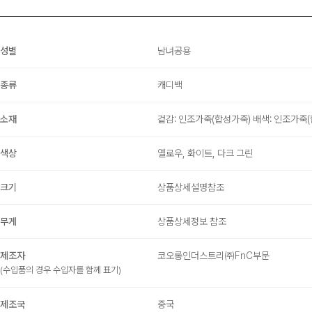
성별
남녀공용
종류
캐디백
소재
겉감: 인조가죽(합성가죽) 배색: 인조가죽(
색상
옐로우, 화이트, 다크 그린
크기
상품상세설명참조
무게
상품상세정보 참조
제조자
코오롱인더스트리㈜FnC부문
(수입품의 경우 수입자를 함께 표기)
제조국
중국