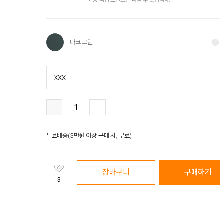
최종 적립 포인트는 다를 수 있습니다.
다크 그린
XXX
다크 그린
화이트
옐로우
무료배송
(
3만원 이상 구매 시, 무료
)
장바구니
구매하기
3