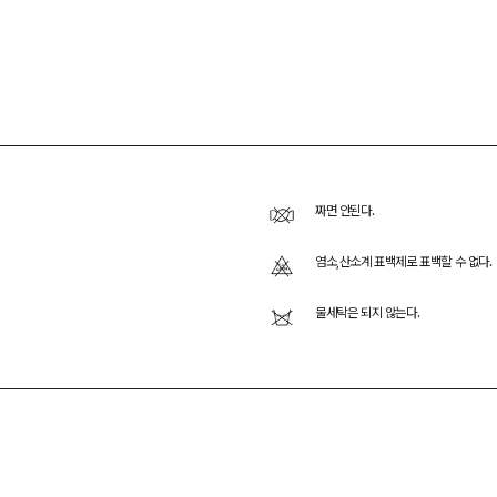
짜면 안된다.
염소,산소계 표백제로 표백할 수 없다.
물세탁은 되지 않는다.