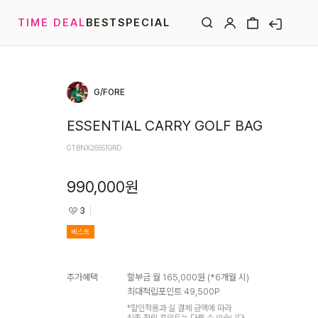
TIME DEAL
BEST
SPECIAL
G/FORE
ESSENTIAL CARRY GOLF BAG
GTBNX26551GRD
990,000
원
3
베스트
추가혜택
할부금 월
165,000
원 (*
6
개월 시)
최대적립포인트
49,500
P
*할인적용과 실 결제 금액에 따라