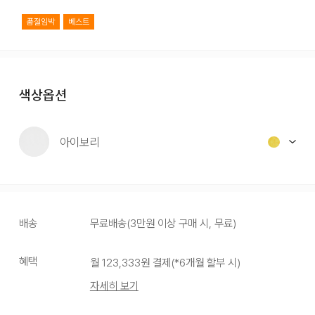
품절임박
베스트
색상옵션
아이보리
배송
무료배송
(
3만원 이상 구매 시, 무료
)
혜택
월
123,333
원 결제(*
6
개월 할부 시)
자세히 보기
아이보리
옐로우