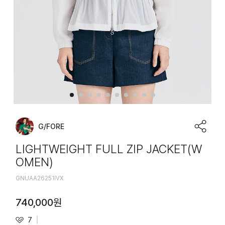
G/FORE
LIGHTWEIGHT FULL ZIP JACKET(W
OMEN)
GNUAA26251IVX
740,000
원
7