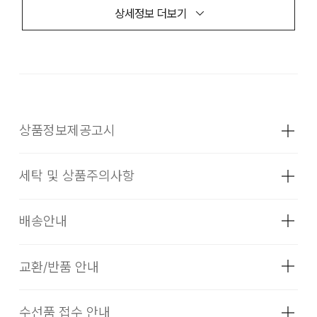
상세정보 더보기
상품정보제공고시
세탁 및 상품주의사항
성별
여성
소재
IVX: 겉감:나일론85%,폴리우레탄15%
배송안내
안감:폴리에스터100%. (심지,보강재,상표,
무늬,레이스,밴드 등 제외) YEX: 겉감:
나일론85%,폴리우레탄15% 배색:
교환/반품 안내
배송기간(물류센터)
레이온70%,폴리에스터30% 안감:
폴리에스터100%. (심지,보강재,상표,무늬,
본 상품은 오프라인 매장과 동시에 판매하는 상품이므로, 주문
레이스,밴드 등 제외)
수선품 접수 안내
드라이클리닝을 할 수 없다. (프린트,jersey T셔츠류,나일론