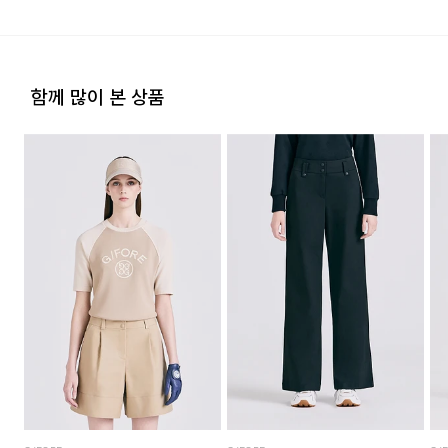
기준은 관련법 및 소비자분쟁해결 규정에
후 교환을 원하시는 제품으로 배송해드립니다.
수선품 접수 자세히 보기
배송지역
따름
·교환 및 반품내역이 접수되지 않거나, 지정된 반송처로 반송되
전국배송 가능 (제주도나 기타도서 지방은 별도의 요금이 부과
a/s책임자와
코오롱인더스트리(주)FnC부문 1588-
지 않을 시, 교환/반품/환불 절차가 지연되오니 양해 부탁 드립
됩니다.)
전화번호
7667
니다.
함께 많이 본 상품
편의점 픽업 가능 상품에 한하여 주문 시 배송 주소에 원하시는
·교환 및 반품 상품 포장 시 상품이 외부로 유실되지 않도록 테
GS25 편의점을 선택하여 수령 가능하며 상품 도착 시 문자로
이프 등으로 안전하게 포장하여 발송해 주시기 바랍니다.
안내해 드립니다.
(편의점 픽업 상품은 배송완료 후 6일 이내 수령 해야하며, 기간
내 미 수령 시, 배송비 고객 부담으로 반품 처리됩니다. 이점 유
의 바랍니다.)
2. 교환 & 반품시 절차
·상품 수령후 2~3일내 구매하신 사이트 "마이페이지" 주문/배
송 내역조회에서 직접 접수 하시거나 고객센터를 통해 접수해주
배송비
세요.
회원구매 시 배송비는 2,500원 (3만원 이상 무료) (도서,산간,
·직접 반품: 코오롱인더스트리 FnC부문 제품의 반품처 주소는
오지 일부 지역은 배송비가 추가됩니다.)
'경기도 화성시 동탄산단 10길 74 코오롱 온라인 9층'입니다. /
고객센터:
02-3677-9702
(유료)
도서지역 추가 배송료: 3,000~9,000원 (도서지역별로 상이
하며 추가 금액이 발생할 수 있습니다.)
·편의점 반품: 편의점 반품은 편의점 픽업이 가능한 상품에 한해