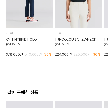
다음과 같이 상품이 사용/훼손된 경우에는 교환 및 반품이 되지
않습니다.
·고객님의 귀책 사유로 상품이 훼손된 경우. (단, 상품의 내용 확
인을 위해 포장 등을 훼손한 경우는 제외)
·포장을 개봉하였거나 포장이 훼손되어 상품가치가 현저히 상실
G/FORE
G/FORE
G/
된 경우.
KNIT HYBRID POLO
TRI-COLOUR CREWNECK
T
(WOMEN)
(WOMEN)
(
·상품의 TAG, 스티커, 케이스 등을 훼손 및 분실한 경우.
378,000
원
540,000
원
30
%
224,000
원
320,000
원
30
%
22
·시간의 경과에 의하여 재판매가 곤란할 정도로 상품 등의 가치
가 현저히 감소된 경우.
같이 구매한 상품