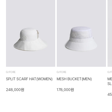
G/FORE
G/FORE
G/
SPLIT SCARF HAT(WOMEN)
MESH BUCKET(MEN)
ME
SL
248,000
원
178,000
원
45