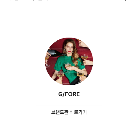
접수 및 상품 준비 도중 판매가 증가하여 발송지연 또는 품절 될
·교환 및 반품은 상품수령 후 7일 이내에 요청 하셔야 하며, 수
색상
아이보리,옐로우
소재의 점퍼류 등)
수 있으니 양해 부탁드립니다. 배송이 지연되는 경우 고객님께
선 및 착용상태가 없는 사용하지 않은 상품이어야 합니다.
빠르게 안내 할 수 있도록 노력하겠습니다. [물류센터배송]
치수
상품상세설명참조
옷걸이에 걸고 그늘에서 건조한다.
·단순 변심으로 인한 교환 및 반품 요청시 왕복 또는 편도 배송
·제품을 구입하신 매장 또는 인근 브랜드 매장(직영점, 대리점,
·결제완료 후 평균 3~5일(휴일 및 공휴일제외) 이내에 배송됩
비는 고객님 부담입니다.
무게
상품상세정보 참조
백화점, 할인점 등)을 통하여 수선 접수가 가능합니다. 매장 접
손으로 짜는 경우에는 약하게 짜고, 원심 탈수기의 경우는
니다.
수 시 수선 방법 및 비용에 대해 1차적으로 상담을 받으실 수 있
시즌
가을
단시간에 짜도록 한다.
·맞교환은 불가능하며, 수령하신 상품이 물류센터로 입고된 후
습니다.
·물류센터 내 상품 부족시, 상품이 있는 타매장에서 이동받아 배
요청하신 교환상품이 배송됩니다.
제조자
코오롱인더스트리(주)FnC부문
송하므로 평균 배송일보다 1~2일이 지연될 수 있습니다.
다리미질을 할 수 없다.
·방문 가능한 매장이 없을 경우, 코오롱인더스트리㈜ FnC부문
(수입품의 경우
·사이즈 교환만 가능하며 컬러 교환을 원하실 경우, 기존 상품
서비스센터로 택배 접수가 가능합니다. 수선 요청 제품과 함께
수입자를 함께 표기)
반품 후 재 주문이 필요합니다.
염소,산소계 표백제로 표백할 수 없다.
간단한 수선 내용 및 연락처를 작성한 메모를 동봉하여 보내주
제조국
중국
[매장직배송]
시기 바랍니다. (택배비는 선불 지급입니다.)
·반품에 의한 선환불은 불가능 하며, 반품 상품이 물류센터로 입
세탁 후 건조할 때 기계건조를 할 수 없다.
세탁방법 및
상품상세설명참조
고된 후 상품의 이상 유무를 확인한 후에 환불처리 해드립니다.
·일부 상품의 경우, 지정된 매장에서 직접 배송이 이루어집니다.
·일반적인 수선 기간은 배송 기간 포함하여 약 10일 이내이나,
취급시 주의사항
물의 온도 30˚c를 표준으로 약하게 손세탁을 할 수 있다
수선의 난이도와 원부자재 수급 상황에 따라 달라질 수 있습니
G/FORE
·지정된 매장의 재고 부족시 타매장에서 재고를 수급하여 배송
(세탁기 사용 불가) 세제의 종류는 중성세제를 사용한다.
다.
제조연월
2026년 4월
(해당 정보는 실제 상품과
하므로 3~7일이 소요됩니다.
1. 교환 & 반품시 주의사항
상이할 수 있음. 정확한 제조일은 제품 별도
·자세한 수선 접수 방법과 수선 비용은 아래 '수선품 접수 자세히
표기 참고)
브랜드관 바로가기
* 예약 및 공동구매와 같은 특정 상품의 경우, 사전에 공지된 발
보기'를 통해 확인 가능합니다.
·교환 및 반품은 제품 수령 후 7일 이내에 가능합니다.
품질보증기준
코오롱 인더스트리㈜FnC부문 제품의
송일에 일괄 배송됩니다.
자세히 보기
품질보증기간은 구입일로부터 1년, 입점사
·상품은 착용한 흔적이 있거나, 상품tag가 손상된 경우 교환/반
제품의 경우, 업체마다 다를 수 있음 그 외
품/환불이 불가합니다. 교환시 맞교환은 불가능하며, 상품 입고