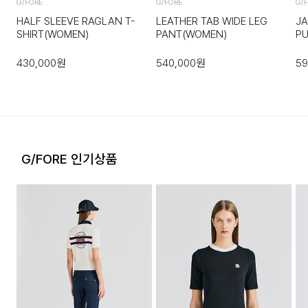
서 이용 가능합니다. 편의점 반품 신청 후 발급되는 승인번호로
G/FORE
G/FORE
G/
GS25에 설치된 PostBox에 반품 접수를 진행해 주시기 바랍
HALF SLEEVE RAGLAN T-
LEATHER TAB WIDE LEG
J
니다.
SHIRT(WOMEN)
PANT(WOMEN)
P
·코오롱물류 인터넷 쇼핑몰 (지정된 반송처로 반송되지 않을 시,
430,000
원
540,000
원
59
교환 및 반품 절차가 지연될 수 있습니다.)
·단순 변심으로 인한 교환 및 반품 시 택배비용은 고객님께서 부
담하셔야 합니다. (배송착오 및 제품 불량의 경우 제외)
G/FORE 인기상품
3. 교환/반품이 가능한 경우
·상품을 공급받으신 날로부터 7일 이내에 요청이 가능합니다.
·상품을 미사용한 상태에서 반송하여 주십시오.
·반송된 후 물류센터에서 반송확인 후 환불 및 교환처리 됩니다.
4. 교환/반품이 불가능한 경우