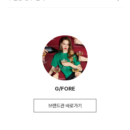
접수 및 상품 준비 도중 판매가 증가하여 발송지연 또는 품절 될
·교환 및 반품은 상품수령 후 7일 이내에 요청 하셔야 하며, 수
소재의 점퍼류 등)
수 있으니 양해 부탁드립니다. 배송이 지연되는 경우 고객님께
선 및 착용상태가 없는 사용하지 않은 상품이어야 합니다.
치수
상품상세설명참조
빠르게 안내 할 수 있도록 노력하겠습니다. [물류센터배송]
손으로 짜는 경우에는 약하게 짜고, 원심 탈수기의 경우는
·단순 변심으로 인한 교환 및 반품 요청시 왕복 또는 편도 배송
무게
상품상세정보 참조
·제품을 구입하신 매장 또는 인근 브랜드 매장(직영점, 대리점,
단시간에 짜도록 한다.
·결제완료 후 평균 3~5일(휴일 및 공휴일제외) 이내에 배송됩
비는 고객님 부담입니다.
백화점, 할인점 등)을 통하여 수선 접수가 가능합니다. 매장 접
시즌
가을
니다.
수 시 수선 방법 및 비용에 대해 1차적으로 상담을 받으실 수 있
그늘에 뉘어서 건조한다
·맞교환은 불가능하며, 수령하신 상품이 물류센터로 입고된 후
습니다.
제조자
코오롱인더스트리(주)FnC부문
·물류센터 내 상품 부족시, 상품이 있는 타매장에서 이동받아 배
요청하신 교환상품이 배송됩니다.
(수입품의 경우
송하므로 평균 배송일보다 1~2일이 지연될 수 있습니다.
다리미질을 할 수 없다.
·방문 가능한 매장이 없을 경우, 코오롱인더스트리㈜ FnC부문
수입자를 함께 표기)
·사이즈 교환만 가능하며 컬러 교환을 원하실 경우, 기존 상품
서비스센터로 택배 접수가 가능합니다. 수선 요청 제품과 함께
반품 후 재 주문이 필요합니다.
염소,산소계 표백제로 표백할 수 없다.
제조국
대한민국
간단한 수선 내용 및 연락처를 작성한 메모를 동봉하여 보내주
[매장직배송]
시기 바랍니다. (택배비는 선불 지급입니다.)
세탁방법 및
상품상세설명참조
·반품에 의한 선환불은 불가능 하며, 반품 상품이 물류센터로 입
세탁 후 건조할 때 기계건조를 할 수 없다.
취급시 주의사항
고된 후 상품의 이상 유무를 확인한 후에 환불처리 해드립니다.
·일부 상품의 경우, 지정된 매장에서 직접 배송이 이루어집니다.
·일반적인 수선 기간은 배송 기간 포함하여 약 10일 이내이나,
물의 온도 30˚c를 표준으로 약하게 손세탁을 할 수 있다
수선의 난이도와 원부자재 수급 상황에 따라 달라질 수 있습니
제조연월
2026년 5월
(해당 정보는 실제 상품과
G/FORE
·지정된 매장의 재고 부족시 타매장에서 재고를 수급하여 배송
(세탁기 사용 불가) 세제의 종류는 중성세제를 사용한다.
다.
상이할 수 있음. 정확한 제조일은 제품 별도
하므로 3~7일이 소요됩니다.
1. 교환 & 반품시 주의사항
표기 참고)
·자세한 수선 접수 방법과 수선 비용은 아래 '수선품 접수 자세히
뒤집어서 단독 세탁한다
브랜드관 바로가기
품질보증기준
코오롱 인더스트리㈜FnC부문 제품의
* 예약 및 공동구매와 같은 특정 상품의 경우, 사전에 공지된 발
보기'를 통해 확인 가능합니다.
·교환 및 반품은 제품 수령 후 7일 이내에 가능합니다.
품질보증기간은 구입일로부터 1년, 입점사
송일에 일괄 배송됩니다.
제품의 경우, 업체마다 다를 수 있음 그 외
·상품은 착용한 흔적이 있거나, 상품tag가 손상된 경우 교환/반
기준은 관련법 및 소비자분쟁해결 규정에
품/환불이 불가합니다. 교환시 맞교환은 불가능하며, 상품 입고