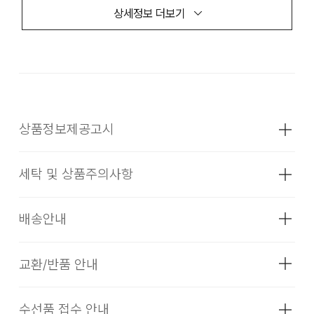
상세정보 더보기
상품정보제공고시
세탁 및 상품주의사항
성별
여성
소재
WHX: 겉감:면66%,폴리에스터29%,
배송안내
폴리우레탄5% 배색:면100%(심지,보강재,
상표,무늬,레이스,밴드 등 제외) BEX: 겉감:
면73%,폴리에스터27% 배색:면100%
교환/반품 안내
배송기간(물류센터)
(심지,보강재,상표,무늬,레이스,밴드 등
제외)
본 상품은 오프라인 매장과 동시에 판매하는 상품이므로, 주문
수선품 접수 안내
드라이클리닝을 할 수 없다. (프린트,jersey T셔츠류,나일론
색상
화이트,베이지