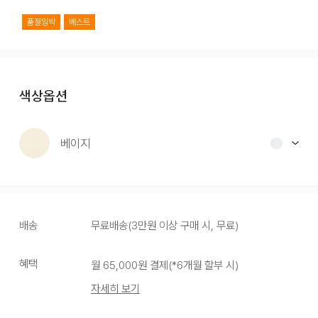
품절임박
베스트
색상옵션
베이지
배송
무료배송
(
3만원 이상 구매 시, 무료
)
혜택
월
65,000
원 결제(*
6
개월 할부 시)
자세히 보기
베이지
화이트