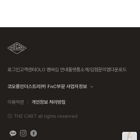
자세히 보기
따름
후 교환을 원하시는 제품으로 배송해드립니다.
수선품 접수 자세히 보기
배송지역
a/s책임자와
코오롱인더스트리(주)FnC부문 1588-
·교환 및 반품내역이 접수되지 않거나, 지정된 반송처로 반송되
전국배송 가능 (제주도나 기타도서 지방은 별도의 요금이 부과
전화번호
7667
지 않을 시, 교환/반품/환불 절차가 지연되오니 양해 부탁 드립
됩니다.)
니다.
편의점 픽업 가능 상품에 한하여 주문 시 배송 주소에 원하시는
·교환 및 반품 상품 포장 시 상품이 외부로 유실되지 않도록 테
GS25 편의점을 선택하여 수령 가능하며 상품 도착 시 문자로
이프 등으로 안전하게 포장하여 발송해 주시기 바랍니다.
안내해 드립니다.
(편의점 픽업 상품은 배송완료 후 6일 이내 수령 해야하며, 기간
내 미 수령 시, 배송비 고객 부담으로 반품 처리됩니다. 이점 유
로그인
고객센터
OLO 멤버십 안내
플랫폼소개/입점문의
앱다운로드
의 바랍니다.)
2. 교환 & 반품시 절차
·상품 수령후 2~3일내 구매하신 사이트 "마이페이지" 주문/배
코오롱인더스트리㈜ FnC부문 사업자정보
송 내역조회에서 직접 접수 하시거나 고객센터를 통해 접수해주
배송비
세요.
이용약관
개인정보 처리방침
회원구매 시 배송비는 2,500원 (3만원 이상 무료) (도서,산간,
·직접 반품: 코오롱인더스트리 FnC부문 제품의 반품처 주소는
오지 일부 지역은 배송비가 추가됩니다.)
'경기도 화성시 동탄산단 10길 74 코오롱 온라인 9층'입니다. /
ⓒ
THE CART
all rights reserved
고객센터:
02-3677-9702
(유료)
도서지역 추가 배송료: 3,000~9,000원 (도서지역별로 상이
하며 추가 금액이 발생할 수 있습니다.)
·편의점 반품: 편의점 반품은 편의점 픽업이 가능한 상품에 한해