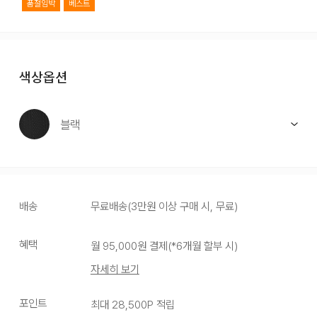
품절임박
베스트
색상옵션
블랙
배송
무료배송
(
3만원 이상 구매 시, 무료
)
혜택
월
95,000
원 결제(*
6
개월 할부 시)
자세히 보기
블랙
포인트
최대
28,500
P 적립