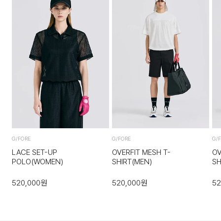
G/FORE
G/FORE
G/
LACE SET-UP
OVERFIT MESH T-
OV
POLO(WOMEN)
SHIRT(MEN)
SH
520,000
원
520,000
원
52