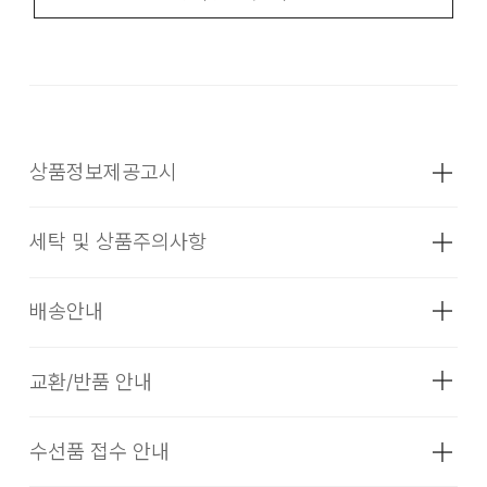
상품정보제공고시
세탁 및 상품주의사항
성별
여성
소재
BKX: 겉감:폴리에스터100% 배색:
배송안내
폴리에스터100% 속바지:폴리에스터100%
(심지,보강재,상표,무늬,레이스,밴드 등
제외)
교환/반품 안내
배송기간(물류센터)
색상
블랙
본 상품은 오프라인 매장과 동시에 판매하는 상품이므로, 주문
수선품 접수 안내
치수
상품상세설명참조
드라이클리닝을 할 수 없다. (프린트,jersey T셔츠류,나일론
접수 및 상품 준비 도중 판매가 증가하여 발송지연 또는 품절 될
·교환 및 반품은 상품수령 후 7일 이내에 요청 하셔야 하며, 수
소재의 점퍼류 등)
수 있으니 양해 부탁드립니다. 배송이 지연되는 경우 고객님께