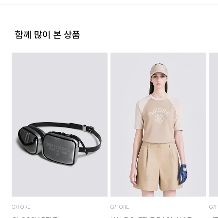
·교환 및 반품내역이 접수되지 않거나, 지정된 반송처로 반송되
전국배송 가능 (제주도나 기타도서 지방은 별도의 요금이 부과
지 않을 시, 교환/반품/환불 절차가 지연되오니 양해 부탁 드립
됩니다.)
니다.
함께 많이 본 상품
편의점 픽업 가능 상품에 한하여 주문 시 배송 주소에 원하시는
·교환 및 반품 상품 포장 시 상품이 외부로 유실되지 않도록 테
GS25 편의점을 선택하여 수령 가능하며 상품 도착 시 문자로
이프 등으로 안전하게 포장하여 발송해 주시기 바랍니다.
안내해 드립니다.
(편의점 픽업 상품은 배송완료 후 6일 이내 수령 해야하며, 기간
내 미 수령 시, 배송비 고객 부담으로 반품 처리됩니다. 이점 유
의 바랍니다.)
2. 교환 & 반품시 절차
·상품 수령후 2~3일내 구매하신 사이트 "마이페이지" 주문/배
송 내역조회에서 직접 접수 하시거나 고객센터를 통해 접수해주
배송비
세요.
회원구매 시 배송비는 2,500원 (3만원 이상 무료) (도서,산간,
·직접 반품: 코오롱인더스트리 FnC부문 제품의 반품처 주소는
오지 일부 지역은 배송비가 추가됩니다.)
'경기도 화성시 동탄산단 10길 74 코오롱 온라인 9층'입니다. /
고객센터:
02-3677-9702
(유료)
도서지역 추가 배송료: 3,000~9,000원 (도서지역별로 상이
하며 추가 금액이 발생할 수 있습니다.)
·편의점 반품: 편의점 반품은 편의점 픽업이 가능한 상품에 한해
서 이용 가능합니다. 편의점 반품 신청 후 발급되는 승인번호로
G/FORE
G/FORE
G/
GS25에 설치된 PostBox에 반품 접수를 진행해 주시기 바랍