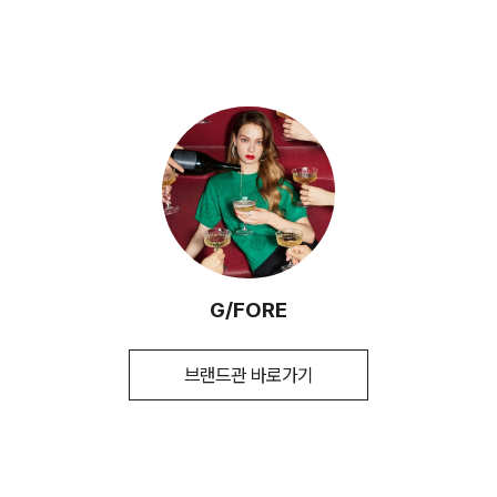
선 및 착용상태가 없는 사용하지 않은 상품이어야 합니다.
무게
상품상세정보 참조
빠르게 안내 할 수 있도록 노력하겠습니다. [물류센터배송]
옷걸이에 걸고 그늘에서 건조한다.
시즌
가을
·단순 변심으로 인한 교환 및 반품 요청시 왕복 또는 편도 배송
·제품을 구입하신 매장 또는 인근 브랜드 매장(직영점, 대리점,
·결제완료 후 평균 3~5일(휴일 및 공휴일제외) 이내에 배송됩
비는 고객님 부담입니다.
백화점, 할인점 등)을 통하여 수선 접수가 가능합니다. 매장 접
제조자
코오롱인더스트리(주)FnC부문
손으로 짜는 경우에는 약하게 짜고, 원심 탈수기의 경우는
니다.
수 시 수선 방법 및 비용에 대해 1차적으로 상담을 받으실 수 있
(수입품의 경우
단시간에 짜도록 한다.
·맞교환은 불가능하며, 수령하신 상품이 물류센터로 입고된 후
습니다.
수입자를 함께 표기)
·물류센터 내 상품 부족시, 상품이 있는 타매장에서 이동받아 배
요청하신 교환상품이 배송됩니다.
송하므로 평균 배송일보다 1~2일이 지연될 수 있습니다.
다리미질을 할 수 없다.
제조국
대한민국
·방문 가능한 매장이 없을 경우, 코오롱인더스트리㈜ FnC부문
·사이즈 교환만 가능하며 컬러 교환을 원하실 경우, 기존 상품
서비스센터로 택배 접수가 가능합니다. 수선 요청 제품과 함께
세탁방법 및
상품상세설명참조
반품 후 재 주문이 필요합니다.
염소,산소계 표백제로 표백할 수 없다.
간단한 수선 내용 및 연락처를 작성한 메모를 동봉하여 보내주
취급시 주의사항
[매장직배송]
시기 바랍니다. (택배비는 선불 지급입니다.)
·반품에 의한 선환불은 불가능 하며, 반품 상품이 물류센터로 입
세탁 후 건조할 때 기계건조를 할 수 없다.
제조연월
2026년 04월
(해당 정보는 실제 상품과
고된 후 상품의 이상 유무를 확인한 후에 환불처리 해드립니다.
·일부 상품의 경우, 지정된 매장에서 직접 배송이 이루어집니다.
·일반적인 수선 기간은 배송 기간 포함하여 약 10일 이내이나,
상이할 수 있음. 정확한 제조일은 제품 별도
물의 온도 30˚c를 표준으로 약하게 손세탁을 할 수 있다
수선의 난이도와 원부자재 수급 상황에 따라 달라질 수 있습니
표기 참고)
G/FORE
·지정된 매장의 재고 부족시 타매장에서 재고를 수급하여 배송
(세탁기 사용 불가) 세제의 종류는 중성세제를 사용한다.
다.
품질보증기준
코오롱 인더스트리㈜FnC부문 제품의
하므로 3~7일이 소요됩니다.
1. 교환 & 반품시 주의사항
품질보증기간은 구입일로부터 1년, 입점사
·자세한 수선 접수 방법과 수선 비용은 아래 '수선품 접수 자세히
브랜드관 바로가기
제품의 경우, 업체마다 다를 수 있음 그 외
* 예약 및 공동구매와 같은 특정 상품의 경우, 사전에 공지된 발
보기'를 통해 확인 가능합니다.
·교환 및 반품은 제품 수령 후 7일 이내에 가능합니다.
기준은 관련법 및 소비자분쟁해결 규정에
송일에 일괄 배송됩니다.
자세히 보기
따름
·상품은 착용한 흔적이 있거나, 상품tag가 손상된 경우 교환/반
품/환불이 불가합니다. 교환시 맞교환은 불가능하며, 상품 입고
a/s책임자와
코오롱인더스트리(주)FnC부문 1588-
후 교환을 원하시는 제품으로 배송해드립니다.
수선품 접수 자세히 보기
배송지역
전화번호
7667