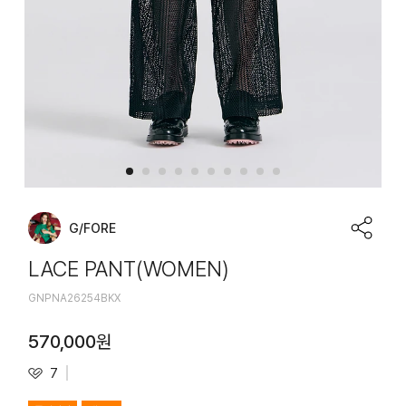
G/FORE
LACE PANT(WOMEN)
GNPNA26254BKX
570,000
원
7