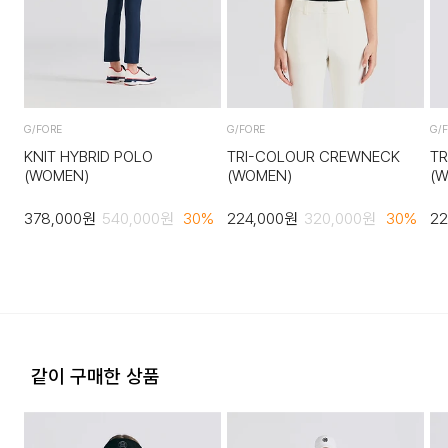
않습니다.
·고객님의 귀책 사유로 상품이 훼손된 경우. (단, 상품의 내용 확
인을 위해 포장 등을 훼손한 경우는 제외)
·포장을 개봉하였거나 포장이 훼손되어 상품가치가 현저히 상실
G/FORE
G/FORE
G/
된 경우.
KNIT HYBRID POLO
TRI-COLOUR CREWNECK
T
·상품의 TAG, 스티커, 케이스 등을 훼손 및 분실한 경우.
(WOMEN)
(WOMEN)
(
·시간의 경과에 의하여 재판매가 곤란할 정도로 상품 등의 가치
378,000
원
540,000
원
30
%
224,000
원
320,000
원
30
%
22
가 현저히 감소된 경우.
같이 구매한 상품