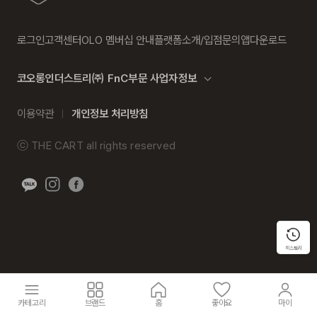
로그인
고객센터
OLO 멤버십 안내
플랫폼소개/입점문의
앱다운로드
코오롱인더스트리㈜ FnC부문 사업자정보
이용약관
개인정보 처리방침
ⓒ
THE CART
all rights reserved
히스토리
카테고리
브랜드
홈
좋아요
마이