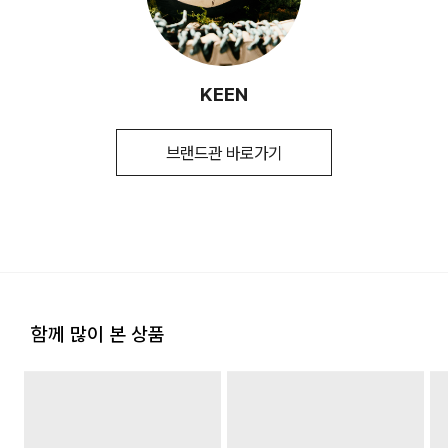
(수입품의 경우
평균 결제일 기준 3~5일 소요됩니다. (토, 일 공휴일 제외)
수입자를 함께 표기)
※ 예약 및 제작 상품과 같은 특정 상품의 경우 사전에 공지된 발
송일에 일괄 배송됩니다.
제조국
베트남
2. 교환 & 반품시 절차
KEEN
취급시 주의사항
1.제품의 기본용도 이외에는 사용하지
교환 절차 안내
마십시오. 2.제품에 부착된 금속 장식은
1) 구매하신 사이트 " 마이페이지" 주문/배송 내역에서 직접 접
신체에 상해를 미칠 수 있으므로 주의하시기
수 또는 고객센터 접수. 고객센터:1588-7667
브랜드관 바로가기
[배송지역]
바랍니다. 3.물세탁이나 드라이크리닝
2) 업체에서 같이 동봉한 교환배송 안내가이드를 확인 후, 직접
전국 배송 가능 (제주도나 기타 도서 지방은 별도의 요금이 부과
세탁은 제품에 손상을 주거나 형태를
택배사에 픽업 요청
됩니다.)
변형시키므로 금하여 주십시오.
3) 교환택배비 6,000원 선결제(고객이 배송비를 부담해야하는
경우에만 해당) 다량의 물품을 교환하는 등 예외적인 상황에서
품질보증기준
구매일로부터 6개월간/ 그 외 기준은 관련법
는 추가 배송비 발생할 수 있습니다.
및 소비자분쟁해결 규정에 따름
반품 절차 안내
a/s책임자와
스탁컴퍼니 1899-6670
[배송비]
1) 구매하신 사이트" 마이페이지" 주문/배송 내역에서 직접 접수
전화번호
회원구매 시 배송비는 3,000원 (3만원 이상 무료) (도서, 산간,
또는 고객센터 접수. 고객센터:1588-7667
함께 많이 본 상품
오지 일부 지역은 배송비가 추가됩니다.)
2) 업체에서 같이 동봉한 교환배송 안내가이드를 확인 후, 직접
택배사에 픽업 요청
도서지역 추가 배송료: 3,000~9,000원 (도서지역별로 상이
3) 상품 검수 후, 반품택배비를 제외한 부분 취소 진행(고객이
하며 추가 금액이 발생할 수 있습니다.)
배송비를 부담해야하는 경우에만 해당)
지정된 반송처로 반송되지 않을 시, 교환 및 반품 절차가 지연될