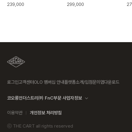
239,000
299,000
27
로그인
고객센터
OLO 멤버십 안내
플랫폼소개/입점문의
앱다운로드
코오롱인더스트리㈜ FnC부문 사업자정보
이용약관
개인정보 처리방침
ⓒ
THE CART
all rights reserved