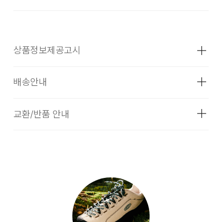
상품정보제공고시
배송안내
성별
남성
소재
겉감 : 폴리에스터 100% , 안감 : - , 아웃솔
교환/반품 안내
[배송기간]
: EVA + 합성고무(TPR) 100%
입점 업체(브랜드)의 상품은 코오롱인더스트리 FnC 부문 본사
색상
STAR WHITE/VAPOR
배송(매장 배송, 물류센터 배송)과 입점 업체(브랜드)의 자체 배
송 상품으로 구성되어 있습니다.
1. 교환 & 반품시 주의사항
치수
굽높이 50mm, 무게 300g(재는 위치에
교환 및 반품은 제품 수령 후 7일 이내에 가능합니다.
따라 약간의 오차가 있을 수 있습니다.)
상품은 착용한 흔적이 있거나, 상품tag가 손상된 경우 교환/반
품/환불이 불가합니다. 교환시 맞교환은 불가능하며, 상품 입고
무게
상품상세정보 참조
후 교환을 원하시는 제품으로 배송해드립니다. 교환 및 반품내
[입점사 브랜드 배송]
시즌
사계절
역이 접수되지 않거나, 지정된 반송처로 반송되지 않을 시, 교
입점사 브랜드에서 직접 배송이 이루어집니다. (토, 일 공휴일
환/반품/환불 절차가 지연되오니 양해 부탁 드립니다.
제조자
LF(KEEN)
제외)