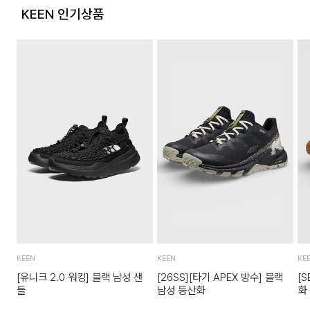
포장을 개봉하였거나 포장이 훼손되어 상품가치가 현저히 상실
KEEN 인기상품
된 경우
상품의 TAG, 스티커, 비닐포장, 케이스 등을 훼손 및 분실한 경
우
시간의 경과에 의하여 재판매가 곤란할 정도로 상품 등의 가치
가 현저히 감소한 경우
KEEN
KEEN
KE
[유니크 2.0 워킹] 블랙 남성 샌
[26SS][타기 APEX 방수] 블랙
[
들
남성 등산화
화