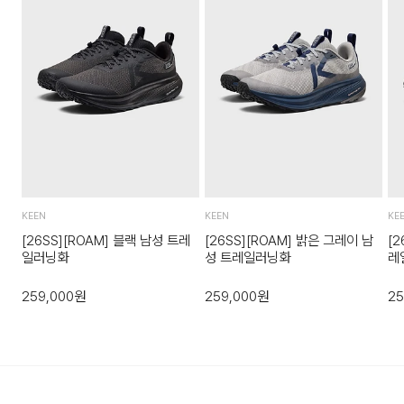
수 있습니다.단순 변심으로 인한 교환 및 반품 시 택배비용은 고
객님께서 부담하셔야 합니다.
교환비용: 6,000원, 반품비용: 6,000원(배송착오 및 제품 불
량의 경우 제외) 다량의 물품을 반품하는 등 예외적인 상황에서
는 추가 배송비가 발생할 수 있습니다.
3. 교환/반품이 가능한 경우
상품을 공급받으신 날로부터 7일 이내에 요청이 가능합니다.
상품을 미사용한 상태에서 반송하여 주십시오.
KEEN
KEEN
KE
반송된 후 물류센터에서 반송확인 후 환불 및 교환처리 됩니다.
[26SS][ROAM] 블랙 남성 트레
[26SS][ROAM] 밝은 그레이 남
[2
일러닝화
성 트레일러닝화
레
259,000
원
259,000
원
25
4. 교환/반품이 불가능한 경우
다음과 같이 상품이 사용/훼손된 경우에는 교환 및 반품이 되지
않습니다.
고객님의 귀책 사유로 상품이 훼손된 경우. (단, 상품의 내용 확
인을 위해 포장 등을 훼손한 경우는 제외)