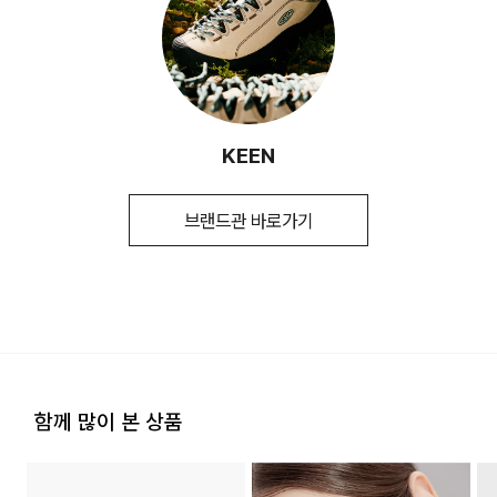
[입점사 브랜드 배송]
시즌
사계절
역이 접수되지 않거나, 지정된 반송처로 반송되지 않을 시, 교
입점사 브랜드에서 직접 배송이 이루어집니다. (토, 일 공휴일
환/반품/환불 절차가 지연되오니 양해 부탁 드립니다.
제조자
LF(KEEN)
제외)
(수입품의 경우
평균 결제일 기준 3~5일 소요됩니다. (토, 일 공휴일 제외)
수입자를 함께 표기)
※ 예약 및 제작 상품과 같은 특정 상품의 경우 사전에 공지된 발
송일에 일괄 배송됩니다.
제조국
태국
2. 교환 & 반품시 절차
KEEN
취급시 주의사항
1.제품의 기본용도 이외에는 사용하지
교환 절차 안내
마십시오. 2.제품에 부착된 금속 장식은
1) 구매하신 사이트 " 마이페이지" 주문/배송 내역에서 직접 접
신체에 상해를 미칠 수 있으므로 주의하시기
수 또는 고객센터 접수. 고객센터:1588-7667
브랜드관 바로가기
[배송지역]
바랍니다. 3.물세탁이나 드라이크리닝
2) 업체에서 같이 동봉한 교환배송 안내가이드를 확인 후, 직접
전국 배송 가능 (제주도나 기타 도서 지방은 별도의 요금이 부과
세탁은 제품에 손상을 주거나 형태를
택배사에 픽업 요청
됩니다.)
변형시키므로 금하여 주십시오.
3) 교환택배비 6,000원 선결제(고객이 배송비를 부담해야하는
경우에만 해당) 다량의 물품을 교환하는 등 예외적인 상황에서
품질보증기준
구매일로부터 6개월간/ 그 외 기준은 관련법
는 추가 배송비 발생할 수 있습니다.
및 소비자분쟁해결 규정에 따름
반품 절차 안내
a/s책임자와
스탁컴퍼니 1899-6670
[배송비]
1) 구매하신 사이트" 마이페이지" 주문/배송 내역에서 직접 접수
전화번호
회원구매 시 배송비는 3,000원 (3만원 이상 무료) (도서, 산간,
또는 고객센터 접수. 고객센터:1588-7667
함께 많이 본 상품
오지 일부 지역은 배송비가 추가됩니다.)
2) 업체에서 같이 동봉한 교환배송 안내가이드를 확인 후, 직접
택배사에 픽업 요청
도서지역 추가 배송료: 3,000~9,000원 (도서지역별로 상이
3) 상품 검수 후, 반품택배비를 제외한 부분 취소 진행(고객이