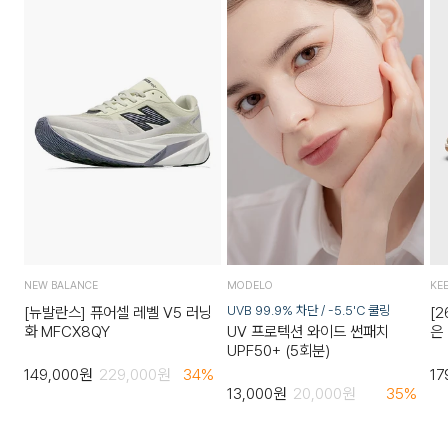
하며 추가 금액이 발생할 수 있습니다.)
배송비를 부담해야하는 경우에만 해당)
지정된 반송처로 반송되지 않을 시, 교환 및 반품 절차가 지연될
수 있습니다.단순 변심으로 인한 교환 및 반품 시 택배비용은 고
객님께서 부담하셔야 합니다.
교환비용: 6,000원, 반품비용: 6,000원(배송착오 및 제품 불
량의 경우 제외) 다량의 물품을 반품하는 등 예외적인 상황에서
는 추가 배송비가 발생할 수 있습니다.
3. 교환/반품이 가능한 경우
상품을 공급받으신 날로부터 7일 이내에 요청이 가능합니다.
상품을 미사용한 상태에서 반송하여 주십시오.
NEW BALANCE
MODELO
KE
반송된 후 물류센터에서 반송확인 후 환불 및 교환처리 됩니다.
UVB 99.9% 차단 / -5.5'C 쿨링
[뉴발란스] 퓨어셀 레벨 V5 러닝
[2
UV 프로텍션 와이드 썬패치
화 MFCX8QY
은
UPF50+ (5회분)
149,000
원
229,000
원
34
%
17
13,000
원
20,000
원
35
%
4. 교환/반품이 불가능한 경우
다음과 같이 상품이 사용/훼손된 경우에는 교환 및 반품이 되지
않습니다.