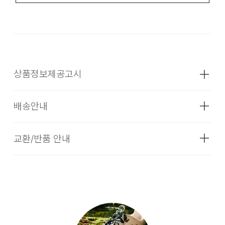
상품정보제공고시
배송안내
성별
여성
소재
겉감 : 폴리에스터 100% , 안감 : - , 아웃솔
교환/반품 안내
[배송기간]
: 합성고무(TPR) 100%
입점 업체(브랜드)의 상품은 코오롱인더스트리 FnC 부문 본사
색상
LILY PAD/PEACH FUZZ
배송(매장 배송, 물류센터 배송)과 입점 업체(브랜드)의 자체 배
송 상품으로 구성되어 있습니다.
1. 교환 & 반품시 주의사항
치수
굽높이 28mm, 무게 270g(재는 위치에
교환 및 반품은 제품 수령 후 7일 이내에 가능합니다.
따라 약간의 오차가 있을 수 있습니다.)
상품은 착용한 흔적이 있거나, 상품tag가 손상된 경우 교환/반
품/환불이 불가합니다. 교환시 맞교환은 불가능하며, 상품 입고
무게
상품상세정보 참조
후 교환을 원하시는 제품으로 배송해드립니다. 교환 및 반품내