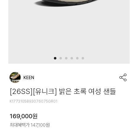
KEEN
[26SS][유니크] 밝은 초록 여성 샌들
K1773105893076075GR01
169,000
원
최대혜택가
147,100
원