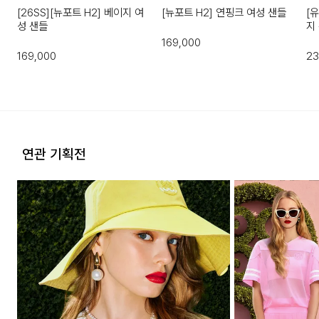
[26SS][뉴포트 H2] 베이지 여
[뉴포트 H2] 연핑크 여성 샌들
[
성 샌들
지
169,000
169,000
23
연관 기획전