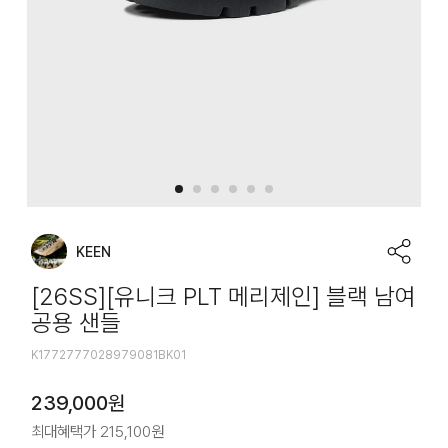
KEEN
[26SS][유니크 PLT 메리제인] 블랙 남여
공용 샌들
K1772777028979081BK01
239,000
원
최대혜택가
215,100
원