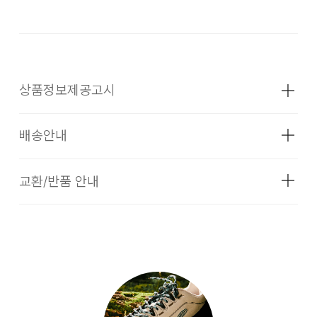
상품정보제공고시
배송안내
성별
여성
소재
겉감 : 천연가죽(소) 100% , 안감 :
교환/반품 안내
[배송기간]
폴리에스터 100% , 아웃솔 : PU +
입점 업체(브랜드)의 상품은 코오롱인더스트리 FnC 부문 본사
합성고무(TPR) 100%
배송(매장 배송, 물류센터 배송)과 입점 업체(브랜드)의 자체 배
색상
BLACK
송 상품으로 구성되어 있습니다.
1. 교환 & 반품시 주의사항
교환 및 반품은 제품 수령 후 7일 이내에 가능합니다.
치수
굽높이 40mm, 무게 350g(재는 위치에
상품은 착용한 흔적이 있거나, 상품tag가 손상된 경우 교환/반
따라 약간의 오차가 있을 수 있습니다.)
품/환불이 불가합니다. 교환시 맞교환은 불가능하며, 상품 입고
후 교환을 원하시는 제품으로 배송해드립니다. 교환 및 반품내
무게
상품상세정보 참조
[입점사 브랜드 배송]
역이 접수되지 않거나, 지정된 반송처로 반송되지 않을 시, 교