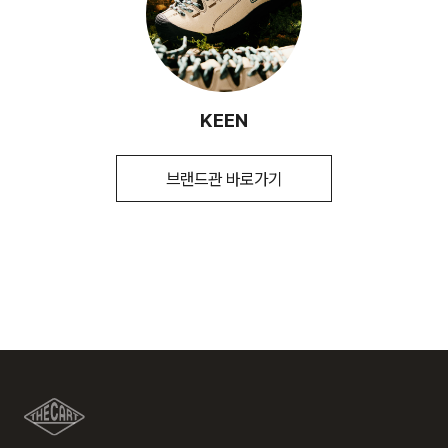
입점사 브랜드에서 직접 배송이 이루어집니다. (토, 일 공휴일
시즌
SS
환/반품/환불 절차가 지연되오니 양해 부탁 드립니다.
제외)
제조자
LF(KEEN)
평균 결제일 기준 3~5일 소요됩니다. (토, 일 공휴일 제외)
(수입품의 경우
※ 예약 및 제작 상품과 같은 특정 상품의 경우 사전에 공지된 발
수입자를 함께 표기)
송일에 일괄 배송됩니다.
2. 교환 & 반품시 절차
제조국
캄보디아
KEEN
교환 절차 안내
취급시 주의사항
1.제품의 기본용도 이외에는 사용하지
1) 구매하신 사이트 " 마이페이지" 주문/배송 내역에서 직접 접
마십시오. 2.제품에 부착된 금속 장식은
수 또는 고객센터 접수. 고객센터:1588-7667
브랜드관 바로가기
[배송지역]
신체에 상해를 미칠 수 있으므로 주의하시기
2) 업체에서 같이 동봉한 교환배송 안내가이드를 확인 후, 직접
전국 배송 가능 (제주도나 기타 도서 지방은 별도의 요금이 부과
바랍니다. 3.물세탁이나 드라이크리닝
택배사에 픽업 요청
됩니다.)
세탁은 제품에 손상을 주거나 형태를
3) 교환택배비 6,000원 선결제(고객이 배송비를 부담해야하는
변형시키므로 금하여 주십시오.
경우에만 해당) 다량의 물품을 교환하는 등 예외적인 상황에서
는 추가 배송비 발생할 수 있습니다.
품질보증기준
구매일로부터 6개월간/ 그 외 기준은 관련법
및 소비자분쟁해결 규정에 따름
반품 절차 안내
[배송비]
1) 구매하신 사이트" 마이페이지" 주문/배송 내역에서 직접 접수
a/s책임자와
스탁컴퍼니 1899-6670
회원구매 시 배송비는 3,000원 (3만원 이상 무료) (도서, 산간,
또는 고객센터 접수. 고객센터:1588-7667
전화번호
오지 일부 지역은 배송비가 추가됩니다.)
2) 업체에서 같이 동봉한 교환배송 안내가이드를 확인 후, 직접
택배사에 픽업 요청
도서지역 추가 배송료: 3,000~9,000원 (도서지역별로 상이
3) 상품 검수 후, 반품택배비를 제외한 부분 취소 진행(고객이
하며 추가 금액이 발생할 수 있습니다.)
배송비를 부담해야하는 경우에만 해당)