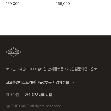
169,000
169,000
로그인
고객센터
OLO 멤버십 안내
플랫폼소개/입점문의
앱다운로드
코오롱인더스트리㈜ FnC부문 사업자정보
이용약관
개인정보 처리방침
ⓒ
THE CART
all rights reserved