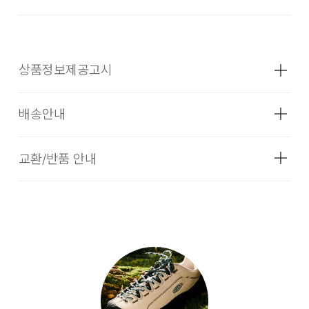
상품정보제공고시
배송안내
성별
여성
소재
겉감 : 폴리에스터 안감 : 폴리에스터 아읏솔
교환/반품 안내
[배송기간]
: 합성고무(TPR)
입점 업체(브랜드)의 상품은 코오롱인더스트리 FnC 부문 본사
색상
WILLOWHERB/ORANGE PE
배송(매장 배송, 물류센터 배송)과 입점 업체(브랜드)의 자체 배
송 상품으로 구성되어 있습니다.
1. 교환 & 반품시 주의사항
치수
굽높이: 39mm, 무게: 250g(재는 위치에
교환 및 반품은 제품 수령 후 7일 이내에 가능합니다.
따라 약간의 오차가 있을 수 있습니다.)
상품은 착용한 흔적이 있거나, 상품tag가 손상된 경우 교환/반
품/환불이 불가합니다. 교환시 맞교환은 불가능하며, 상품 입고
무게
상품상세정보 참조
후 교환을 원하시는 제품으로 배송해드립니다. 교환 및 반품내
[입점사 브랜드 배송]
시즌
사계절
역이 접수되지 않거나, 지정된 반송처로 반송되지 않을 시, 교
입점사 브랜드에서 직접 배송이 이루어집니다. (토, 일 공휴일
환/반품/환불 절차가 지연되오니 양해 부탁 드립니다.
제조자
LF(KEEN)
제외)