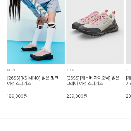
수 있습니다.단순 변심으로 인한 교환 및 반품 시 택배비용은 고
객님께서 부담하셔야 합니다.
교환비용: 6,000원, 반품비용: 6,000원(배송착오 및 제품 불
량의 경우 제외) 다량의 물품을 반품하는 등 예외적인 상황에서
는 추가 배송비가 발생할 수 있습니다.
3. 교환/반품이 가능한 경우
상품을 공급받으신 날로부터 7일 이내에 요청이 가능합니다.
상품을 미사용한 상태에서 반송하여 주십시오.
KEEN
KEEN
KE
반송된 후 물류센터에서 반송확인 후 환불 및 교환처리 됩니다.
[26SS][KS MINO] 밝은 핑크
[26SS][재스퍼 자이오닉] 밝은
[재
여성 스니커즈
그레이 여성 스니커즈
커
189,000
원
239,000
원
20
4. 교환/반품이 불가능한 경우
다음과 같이 상품이 사용/훼손된 경우에는 교환 및 반품이 되지
않습니다.
고객님의 귀책 사유로 상품이 훼손된 경우. (단, 상품의 내용 확
인을 위해 포장 등을 훼손한 경우는 제외)