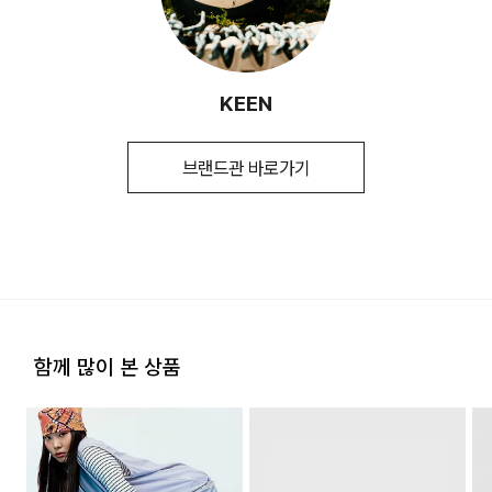
(수입품의 경우
평균 결제일 기준 3~5일 소요됩니다. (토, 일 공휴일 제외)
수입자를 함께 표기)
※ 예약 및 제작 상품과 같은 특정 상품의 경우 사전에 공지된 발
송일에 일괄 배송됩니다.
제조국
VIETNAM
2. 교환 & 반품시 절차
KEEN
취급시 주의사항
1.제품의 기본용도 이외에는 사용하지
교환 절차 안내
마십시오. 2.제품에 부착된 금속 장식은
1) 구매하신 사이트 " 마이페이지" 주문/배송 내역에서 직접 접
신체에 상해를 미칠 수 있으므로 주의하시기
수 또는 고객센터 접수. 고객센터:1588-7667
브랜드관 바로가기
[배송지역]
바랍니다. 3.물세탁이나 드라이크리닝
2) 업체에서 같이 동봉한 교환배송 안내가이드를 확인 후, 직접
전국 배송 가능 (제주도나 기타 도서 지방은 별도의 요금이 부과
세탁은 제품에 손상을 주거나 형태를
택배사에 픽업 요청
됩니다.)
변형시키므로 금하여 주십시오.
3) 교환택배비 6,000원 선결제(고객이 배송비를 부담해야하는
경우에만 해당) 다량의 물품을 교환하는 등 예외적인 상황에서
품질보증기준
구매일로부터 6개월간/ 그 외 기준은 관련법
는 추가 배송비 발생할 수 있습니다.
및 소비자분쟁해결 규정에 따름
반품 절차 안내
a/s책임자와
스탁컴퍼니 1899-6670
[배송비]
1) 구매하신 사이트" 마이페이지" 주문/배송 내역에서 직접 접수
전화번호
회원구매 시 배송비는 3,000원 (3만원 이상 무료) (도서, 산간,
또는 고객센터 접수. 고객센터:1588-7667
함께 많이 본 상품
오지 일부 지역은 배송비가 추가됩니다.)
2) 업체에서 같이 동봉한 교환배송 안내가이드를 확인 후, 직접
택배사에 픽업 요청
도서지역 추가 배송료: 3,000~9,000원 (도서지역별로 상이
3) 상품 검수 후, 반품택배비를 제외한 부분 취소 진행(고객이
하며 추가 금액이 발생할 수 있습니다.)
배송비를 부담해야하는 경우에만 해당)
지정된 반송처로 반송되지 않을 시, 교환 및 반품 절차가 지연될