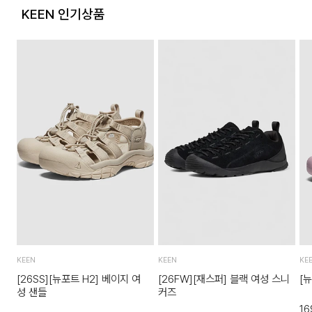
포장을 개봉하였거나 포장이 훼손되어 상품가치가 현저히 상실
KEEN 인기상품
된 경우
상품의 TAG, 스티커, 비닐포장, 케이스 등을 훼손 및 분실한 경
우
시간의 경과에 의하여 재판매가 곤란할 정도로 상품 등의 가치
가 현저히 감소한 경우
KEEN
KEEN
KE
[26SS][뉴포트 H2] 베이지 여
[26FW][재스퍼] 블랙 여성 스니
[
성 샌들
커즈
16