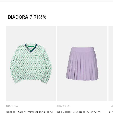
DIADORA 인기상품
DIADORA
DIADORA
DI
몬텔로 스테디 져지 맨투맨 우먼
벨라 플리츠 스커트 PURPLE
시