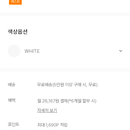
베스트
색상옵션
WHITE
배송
무료배송
(
5만원 이상 구매 시, 무료
)
혜택
월
28,167
원 결제(*
6
개월 할부 시)
자세히 보기
WHITE
포인트
최대
1,690
P 적립