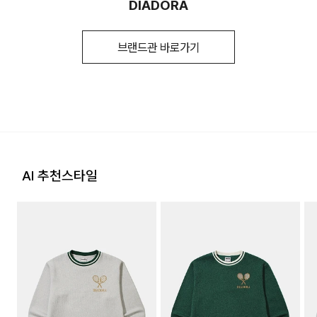
DIADORA
수 있음. 정확한 제조일은 제품 별도 표기
지 않을 시, 교환/반품/환불 절차가 지연되오니 양해 부탁 드립
지정된 매장 재고 부족 시 5~7일 소요됩니다. (토, 일 공휴일 제
참고)
니다.
외 )
품질보증기준
관련법 및 소비자분쟁해결 규정에 따름
브랜드관 바로가기
2. 교환 & 반품시 절차
a/s책임자와
하이라이트브랜즈 / 031-8060-0290
[입점사 브랜드 배송]
상품 수령후 2~3일내 구매하신 사이트 "마이페이지" 주문/배
전화번호
송 내역조회에서 직접 접수 하시거나 고객센터를 통해 접수해주
입점사 브랜드에서 직접 배송이 이루어 집니다. (토, 일 공휴일
세요.
제외)
지정된 반송처(입점업체 물류센터)로 반송되지 않을 시, 교환
평균 결제일 기준 3~5일 소요됩니다. (토, 일 공휴일 제외)
및 반품 절차가 지연될 수 있습니다.
※ 예약 및 제작 상품과 같은 특정 상품의 경우, 사전에 공지된 발
AI 추천스타일
단순 변심으로 인한 교환 및 반품 시 택배비용은 고객님께서 부
송일에 일괄 배송됩니다
담하셔야 합니다. 교환비용 또는 반품비용은 최초 배송비의 왕
배송지역
복비용으로 청구됩니다. (배송착오 및 제품 불량의 경우 제외)
전국배송 가능 (제주도나 기타도서 지방은 별도의 요금이 부과
3. 교환/반품이 가능한 경우
됩니다.)
상품을 공급받으신 날로부터 7일 이내에 요청이 가능합니다.
배송비
상품을 미사용한 상태에서 반송하여 주십시오.
배송비 2500원 (3만원이상 무료배송) (도서,산간,오지 일부 지