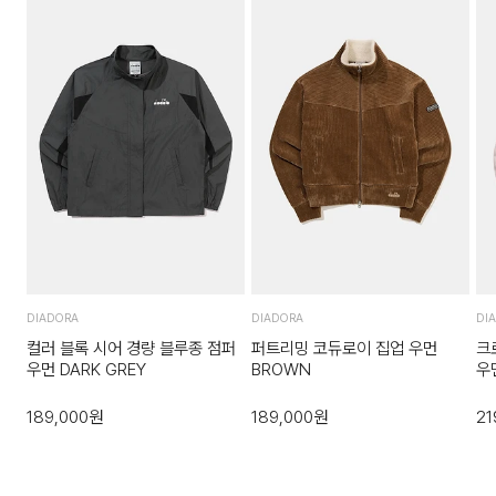
DIADORA
DIADORA
DI
컬러 블록 시어 경량 블루종 점퍼
퍼트리밍 코듀로이 집업 우먼
크
우먼 DARK GREY
BROWN
우
189,000
원
189,000
원
21