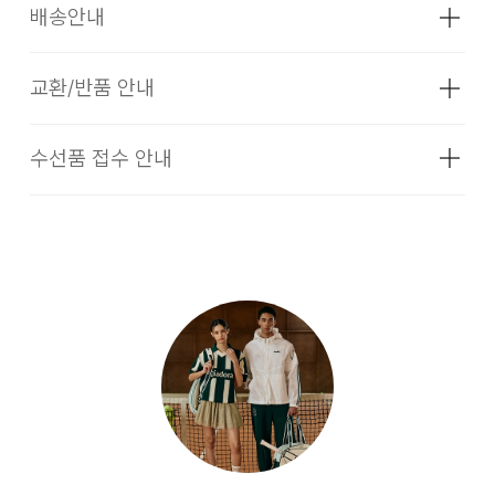
배송안내
성별
여성
소재
겉감1:폴리에스터100%, 겉감2:
교환/반품 안내
배송기간
나일론100%,안감:폴리에스터100%
셀렉티드 브랜드 상품은 코오롱인더스트리 FnC부문 본사 배송
색상
상세설명참조
수선품 접수 안내
(매장배송, 물류센터배송)과 입점 업체(브랜드)의 자체 배송상
셀렉티드 브랜드 상품은 본사에서 직접 운영하는 브랜드 제품과
치수
상세설명참조
품으로 구성되어 있습니다.
입점업체(브랜드)의 상품이 동시에 운영되고 있습니다. 따라서,
입점업체 제품일 경우 교환/환불 시 더카트본사 물류센터 뿐만
무게
상품상세정보 참조
[물류센터 배송]
이 아니라 각 개별 업체쪽으로 물품을 반송하셔야 하는 경우 및
상세페이지 내 '상품문의' 게시판을 통해 문의 (하이라이트브랜
시즌
겨울
별도 비용이 발생할 수 있습니다.
즈)
물류센터 재고 부족 시 5~7일 소요됩니다. (토, 일 공휴일 제
외)
제조자
하이라이트브랜즈
1. 교환 & 반품시 주의사항
(수입품의 경우
평균 결제일 기준 3~5일 소요됩니다. (토, 일 공휴일 제외)
수입자를 함께 표기)
교환 및 반품은 제품 수령 후 7일 이내에 가능합니다.
제조국
베트남
상품은 착용한 흔적이 있거나, 상품tag가 손상된 경우 교환/반
[매장 직배송]
세탁방법 및
상세설명참조
품/환불이 불가합니다. 교환시 맞교환은 불가능하며, 상품 입고
취급시 주의사항
후 교환을 원하시는 제품으로 배송해드립니다.
일부 상품의 경우, 지정된 매장에서 직접 배송이 이루어 집니다.
(토, 일 공휴일 제외)
제조연월
202509
(해당 정보는 실제 상품과 상이할
교환 및 반품내역이 접수되지 않거나, 지정된 반송처로 반송되