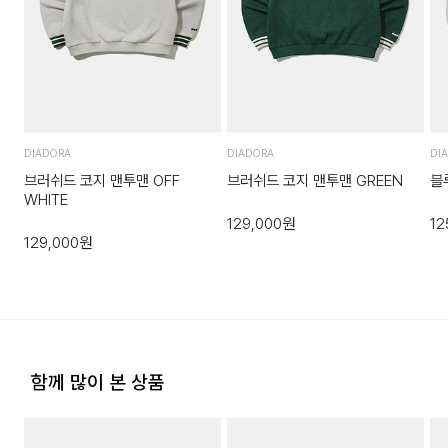
역은 배송비가 추가됩니다.)
반송된 후 물류센터에서 반송확인 후 환불 및 교환처리 됩니다.
도서지역 추가 배송료: 3,000~9,000원 (도서지역별로 상이
4. 교환/반품이 불가능한 경우
하며 추가 금액이 발생할 수 있습니다.)
다음과 같이 상품이 사용/훼손된 경우에는 교환 및 반품이 되지
않습니다.
고객님의 귀책 사유로 상품이 훼손된 경우. (단, 상품의 내용 확
DIADORA
DIADORA
DI
인을 위해 포장 등을 훼손한 경우는 제외)
브러쉬드 코지 맨투맨 OFF
브러쉬드 코지 맨투맨 GREEN
블
WHITE
포장을 개봉하였거나 포장이 훼손되어 상품가치가 현저히 상실
129,000
원
12
된 경우.
129,000
원
상품의 TAG, 스티커, 비닐포장, 케이스 등을 훼손 및 분실한 경
우.
시간의 경과에 의하여 재판매가 곤란할 정도로 상품 등의 가치
가 현저히 감소한 경우.
함께 많이 본 상품