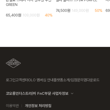
GREEN
74,500
원
149,000
원
50
%
69
65,400
원
109,000
원
40
%
로그인
고객센터
OLO 멤버십 안내
플랫폼소개/입점문의
앱다운로드
코오롱인더스트리㈜ FnC부문 사업자정보
이용약관
개인정보 처리방침