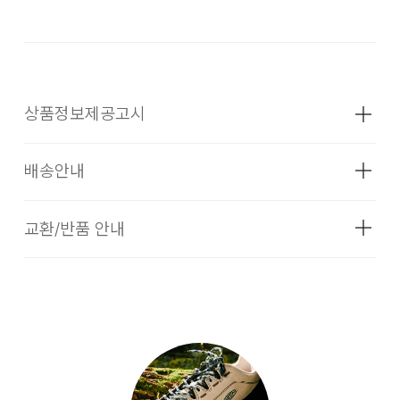
상품정보제공고시
배송안내
성별
남성
소재
겉감 : 합성섬유(폴리에스터) 100% / 안감:
교환/반품 안내
[배송기간]
합성섬유(폴리에스터)100% / 아웃솔 :
입점 업체(브랜드)의 상품은 코오롱인더스트리 FnC 부문 본사
고무 100%
배송(매장 배송, 물류센터 배송)과 입점 업체(브랜드)의 자체 배
색상
PAST FORWARD
송 상품으로 구성되어 있습니다.
1. 교환 & 반품시 주의사항
교환 및 반품은 제품 수령 후 7일 이내에 가능합니다.
치수
굽높이: 39mm, 무게: 352g(재는 위치에
상품은 착용한 흔적이 있거나, 상품tag가 손상된 경우 교환/반
따라 약간의 오차가 있을 수 있습니다.)
품/환불이 불가합니다. 교환시 맞교환은 불가능하며, 상품 입고
후 교환을 원하시는 제품으로 배송해드립니다. 교환 및 반품내
무게
상품상세정보 참조
[입점사 브랜드 배송]
역이 접수되지 않거나, 지정된 반송처로 반송되지 않을 시, 교