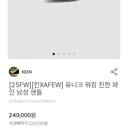
KEEN
[25FW][킨XAFEW] 유니크 워킹 진한 와
인 남성 샌들
K1756967770340075WN01
249,000
원
최대혜택가
224,100
원