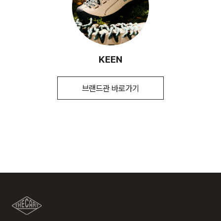
입점사 브랜드에서 직접 배송이 이루어집니다. (토, 일 공휴일
시즌
FW
환/반품/환불 절차가 지연되오니 양해 부탁 드립니다.
제외)
제조자
KEEN(LF)
평균 결제일 기준 3~5일 소요됩니다. (토, 일 공휴일 제외)
(수입품의 경우
※ 예약 및 제작 상품과 같은 특정 상품의 경우 사전에 공지된 발
수입자를 함께 표기)
송일에 일괄 배송됩니다.
2. 교환 & 반품시 절차
제조국
캄보디아
KEEN
교환 절차 안내
취급시 주의사항
1.제품의 기본용도 이외에는 사용하지
1) 구매하신 사이트 " 마이페이지" 주문/배송 내역에서 직접 접
마십시오. 2.제품에 부착된 금속 장식은
수 또는 고객센터 접수. 고객센터:1588-7667
브랜드관 바로가기
[배송지역]
신체에 상해를 미칠 수 있으므로 주의하시기
2) 업체에서 같이 동봉한 교환배송 안내가이드를 확인 후, 직접
전국 배송 가능 (제주도나 기타 도서 지방은 별도의 요금이 부과
바랍니다. 3.물세탁이나 드라이크리닝
택배사에 픽업 요청
됩니다.)
세탁은 제품에 손상을 주거나 형태를
3) 교환택배비 6,000원 선결제(고객이 배송비를 부담해야하는
변형시키므로 금하여 주십시오.
경우에만 해당) 다량의 물품을 교환하는 등 예외적인 상황에서
는 추가 배송비 발생할 수 있습니다.
품질보증기준
구매일로부터 6개월간/ 그 외 기준은 관련법
및 소비자분쟁해결 규정에 따름
반품 절차 안내
[배송비]
1) 구매하신 사이트" 마이페이지" 주문/배송 내역에서 직접 접수
a/s책임자와
스탁컴퍼니 1899-6670
회원구매 시 배송비는 3,000원 (3만원 이상 무료) (도서, 산간,
또는 고객센터 접수. 고객센터:1588-7667
전화번호
오지 일부 지역은 배송비가 추가됩니다.)
2) 업체에서 같이 동봉한 교환배송 안내가이드를 확인 후, 직접
택배사에 픽업 요청
도서지역 추가 배송료: 3,000~9,000원 (도서지역별로 상이
3) 상품 검수 후, 반품택배비를 제외한 부분 취소 진행(고객이
하며 추가 금액이 발생할 수 있습니다.)
배송비를 부담해야하는 경우에만 해당)