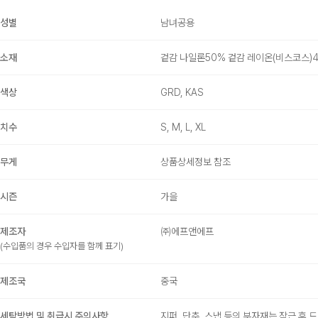
성별
남녀공용
소재
겉감 나일론50% 겉감 레이온(비스코스)4
색상
GRD, KAS
치수
S, M, L, XL
무게
상품상세정보 참조
시즌
가을
제조자
㈜에프앤에프
(수입품의 경우 수입자를 함께 표기)
제조국
중국
세탁방법 및 취급시 주의사항
지퍼, 단추, 스냅 등의 부자재는 잠근 후