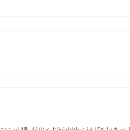
 반드시 드라이 클리닝 하십시오. 다림질 하지 마십시오. 소재의 특성 상 표면이 거친