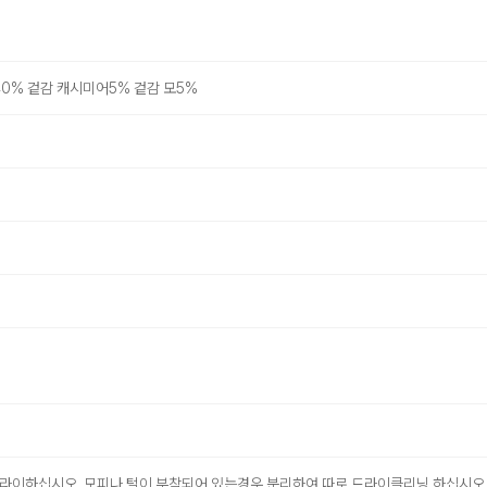
0% 겉감 캐시미어5% 겉감 모5%
 드라이하십시오. 모피나 털이 부착되어 있는경우 분리하여 따로 드라이클리닝 하십시오.