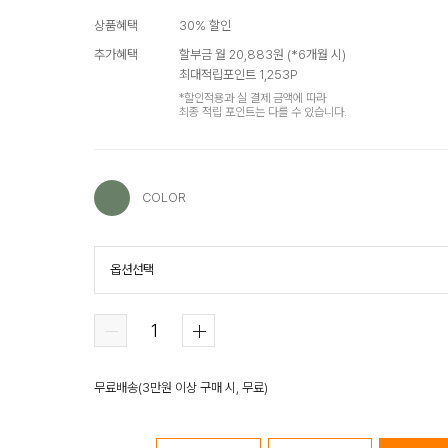
상품혜택
30
% 할인
추가혜택
할부금 월
20,883
원 (*
6
개월 시)
최대적립포인트
1,253
P
*할인적용과 실 결제 금액에 따라
최종 적립 포인트는 다를 수 있습니다.
COLOR
옵션선택
COLOR
무료배송
(
3만원 이상 구매 시, 무료
)