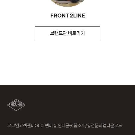
송일에 일괄 배송됩니다
교환 절차 안내
취급시 주의사항
FRONT2LINE
1. 구매하신 사이트 " 마이페이지" 주문/배송 내역에서 직접 접
제조연월
202505
(해당 정보는 실제 상품과 상이할
[배송지역]
수 있음. 정확한 제조일은 제품 별도 표기
수 또는 고객센터 접수. 고객센터:1588-7667
참고)
전국배송 가능 (제주도나 기타도서 지방은 별도의 요금이 부과
브랜드관 바로가기
2. 업체에서 같이 동봉한 교환배송 안내가이드를 확인 후, 직접
됩니다.)
품질보증기준
전자상거래법 준수
택배사에 픽업 요청
a/s책임자와
프론투라인 고객센터/1522-3262
3. 교환택배비 5,000원 선결제(고객이 배송비를 부담해야하는
전화번호
[배송비]
경우에만 해당) 다량의 물품을 교환하는 등 예외적인 상황에서
는 추가 배송비 발생할 수 있습니다.
회원구매 시 배송비는 3,000원 (5만원 이상 무료) (도서,산간,
오지 일부 지역은 배송비가 추가됩니다.)
반품 절차 안내
도서지역 추가 배송료: 3,000~9,000원 (도서지역별로 상이
1. 구매하신 사이트" 마이페이지" 주문/배송 내역에서 직접 접수
하며 추가 금액이 발생할 수 있습니다.)
또는 고객센터 접수. 고객센터:1588-7667
2. 업체에서 같이 동봉한 교환배송 안내가이드를 확인 후, 직접
택배사에 픽업 요청
3. 상품 검수 후, 반품택배비를 제외한 부분 취소 진행(고객이
로그인
고객센터
OLO 멤버십 안내
플랫폼소개/입점문의
앱다운로드
배송비를 부담해야하는 경우에만 해당)