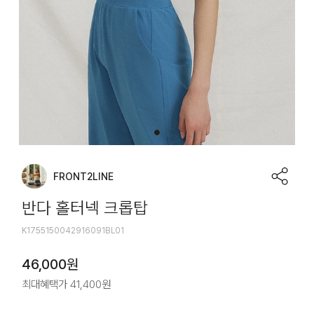
FRONT2LINE
반다 홀터넥 크롭탑
K1755150042916091BL01
46,000
원
최대혜택가
41,400
원