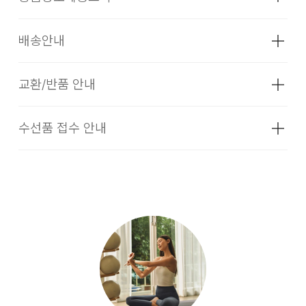
배송안내
성별
여성
소재
RAYON 92.5%, POLYURETHANE
교환/반품 안내
[배송기간]
7.5%
입점 업체(브랜드)의 상품은 코오롱인더스트리 FnC부문 본사
색상
레몬,코랄레드,모브라벤더,스카이,그레이,
수선품 접수 안내
배송(매장배송, 물류센터배송)과 입점 업체(브랜드)의 자체 배
블랙
1. 교환 & 반품시 주의사항
송상품으로 구성되어 있습니다.
치수
S (44-55),M (55반-66),L (77이상)
교환 및 반품은 제품 수령 후 14일 이내에 가능합니다.
전화번호/회수지주소/운영시간
무게
상품상세정보 참조
상품은 착용한 흔적이 있거나, 상품tag가 손상된 경우 교환/반
[입점사 브랜드 배송]
품/환불이 불가합니다. 교환시 맞교환은 불가능하며, 상품 입고
시즌
SS
후 교환을 원하시는 제품으로 배송해드립니다. 교환 및 반품내
입점사 브랜드에서 직접 배송이 이루어 집니다. (토, 일 공휴일
제조자
(주)투스톤에프앤씨
역이 접수되지 않거나, 지정된 반송처로 반송되지 않을 시, 교
제외)
(수입품의 경우
환/반품/환불 절차가 지연되오니 양해 부탁 드립니다.
수입자를 함께 표기)
평균 결제일 기준 3~5일 소요됩니다. (토, 일 공휴일 제외)
제조국
대한민국
2. 교환 & 반품시 절차
※ 예약 및 제작 상품과 같은 특정 상품의 경우, 사전에 공지된 발
세탁방법 및
상품 품질표시 및 상품상세정보 참고