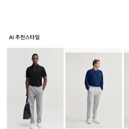
올뜯김 현상이 있을 수 있으니 주의
2. 교환 & 반품시 절차
바랍니다. 소비자 세탁부주의로 인한
[입점사 브랜드 배송]
손상제품은 보상이 불가하오니, 반드시 위의
상품 수령후 2~3일내 구매하신 사이트 "마이페이지" 주문/배
사항을 준수하여 주십시오.
송 내역조회에서 직접 접수 하시거나 고객센터를 통해 접수해주
입점사 브랜드에서 직접 배송이 이루어 집니다. (토, 일 공휴일
세요.
제외)
제조연월
202407
(해당 정보는 실제 상품과 상이할
고객센터: 02-3677-9702
AI 추천스타일
수 있음. 정확한 제조일은 제품 별도 표기
평균 결제일 기준 3~5일 소요됩니다. (토, 일 공휴일 제외)
참고)
지정된 반송처(입점업체 물류센터)로 반송되지 않을 시, 교환
Model View
및 반품 절차가 지연될 수 있습니다.
품질보증기준
관련법 및 소비자 분쟁 해결 규정에 따름
※ 예약 및 제작 상품과 같은 특정 상품의 경우, 사전에 공지된 발
* 모델 사이즈 : 185cm / 착용 사이즈 : L
송일에 일괄 배송됩니다
a/s책임자와
고객센터 02-6411-1500
단순 변심으로 인한 교환 및 반품 시 택배비용은 고객님께서 부
전화번호
배송지역
담하셔야 합니다. 교환비용 또는 반품비용은 최초 배송비의 왕
복비용으로 청구됩니다. (배송착오 및 제품 불량의 경우 제외)
전국배송 가능 (제주도나 기타도서 지방은 별도의 요금이 부과
됩니다.)
3. 교환/반품이 가능한 경우
배송비
상품을 공급받으신 날로부터 7일 이내에 요청이 가능합니다.
회원구매 시 배송비는 3000원 (3만원이상 무료배송) (도서,산
상품을 미사용한 상태에서 반송하여 주십시오.
간,오지 일부 지역은 배송비가 추가됩니다.)
반송된 후 물류센터에서 반송확인 후 환불 및 교환처리 됩니다.
도서지역 추가 배송료: 3,000~9,000원 (도서지역별로 상이