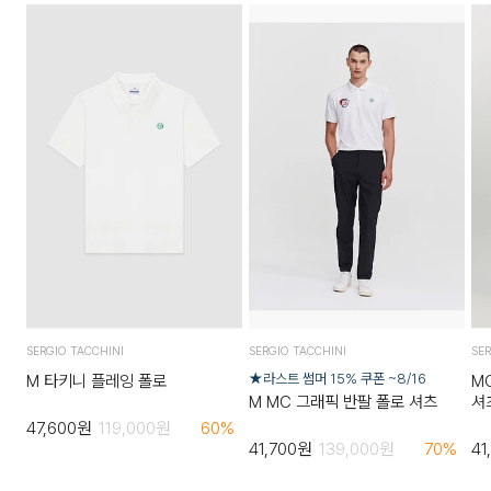
SERGIO TACCHINI
SERGIO TACCHINI
SER
★라스트 썸머 15% 쿠폰 ~8/16
M 타키니 플레잉 폴로
M
M MC 그래픽 반팔 폴로 셔츠
셔
47,600
원
119,000
원
60
%
41,700
원
139,000
원
70
%
41