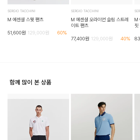
하며 추가 금액이 발생할 수 있습니다.)
4. 교환/반품이 불가능한 경우
SERGIO TACCHINI
SERGIO TACCHINI
SER
다음과 같이 상품이 사용/훼손된 경우에는 교환 및 반품이 되지
M 에센셜 스웻 팬츠
M 에센셜 오라이언 슬림 스트레
M
이트 팬츠
핏
않습니다.
51,600
원
129,000
원
60
%
고객님의 귀책 사유로 상품이 훼손된 경우. (단, 상품의 내용 확
77,400
원
129,000
원
40
%
83
인을 위해 포장 등을 훼손한 경우는 제외)
포장을 개봉하였거나 포장이 훼손되어 상품가치가 현저히 상실
된 경우.
상품의 TAG, 스티커, 비닐포장, 케이스 등을 훼손 및 분실한 경
우.
함께 많이 본 상품
시간의 경과에 의하여 재판매가 곤란할 정도로 상품 등의 가치
가 현저히 감소한 경우.