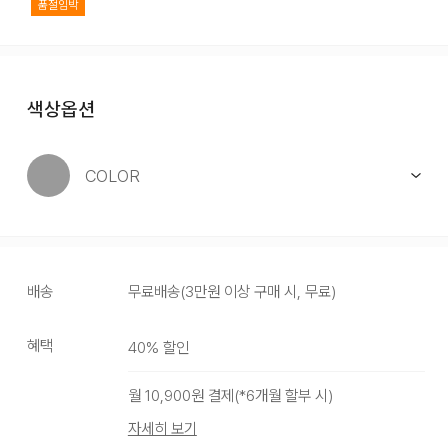
품절임박
색상옵션
COLOR
배송
무료배송
(
3만원 이상 구매 시, 무료
)
혜택
40
% 할인
COLOR
월
10,900
원 결제(*
6
개월 할부 시)
자세히 보기