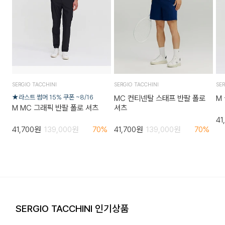
SERGIO TACCHINI
SERGIO TACCHINI
SER
★라스트 썸머 15% 쿠폰 ~8/16
MC 컨티넨탈 스태프 반팔 폴로
M
M MC 그래픽 반팔 폴로 셔츠
셔츠
41
41,700
원
139,000
원
70
%
41,700
원
139,000
원
70
%
SERGIO TACCHINI 인기상품