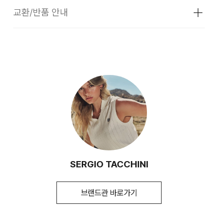
소재
겉감 면57% 겉감 폴리에스터43%
교환/반품 안내
배송기간
색상
BKS, MGS
M 데일리 릴렉스핏 팬츠
더카트의 셀렉티드 브랜드 상품은 코오롱인더스트리 FnC부문
치수
M, L, XL
본사 배송(매장배송, 물류센터배송)과 입점 업체(브랜드)의 자
더카트의 셀렉티드 브랜드 상품은 본사에서 직접 운영하는 브랜
-
캐주얼한 외관으로 일상생활에 다양하게 착용 가능한
체 배송상품으로 구성되어 있습니다.
드 제품과 입점업체(브랜드)의 상품이 동시에 운영되고 있습니
무게
상품상세정보 참조
다. 따라서, 입점업체 제품일 경우 교환/환불 시 더카트본사 물
쭈리 셋업
[물류센터 배송]
시즌
가을
류센터 뿐만이 아니라 각 개별 업체쪽으로 물품을 반송하셔야
-
앞중심 핀턱 디테일로 더 길어보이는 다리 연출
하는 경우 및 별도 비용이 발생할 수 있습니다.
물류센터 재고 부족 시 5~7일 소요됩니다. (토, 일 공휴일 제
제조자
㈜에프앤에프
-
소프트한 터치로 착용감이 좋고 클린한 외관의 코튼
외)
(수입품의 경우
폴리 혼방의 쭈리 소재
1. 교환 & 반품시 주의사항
수입자를 함께 표기)
-
RELAX FIT: 허벅지와 종아리 전체가 편안한고
평균 결제일 기준 3~5일 소요됩니다. (토, 일 공휴일 제외)
교환 및 반품은 제품 수령 후 7일 이내에 가능합니다.
제조국
베트남
여유로운 실루엣
상품은 착용한 흔적이 있거나, 상품tag가 손상된 경우 교환/반
세탁방법 및
지퍼, 단추, 스냅 등의 부자재는 잠근 후
-
M MC 후드티(TMHD64446), M 프레피 하프집업
[매장 직배송]
취급시 주의사항
뒤집어 세탁하십시오. 드라이 클리닝 하지
품/환불이 불가합니다. 교환시 맞교환은 불가능하며, 상품 입고
맨투맨(TMMT64044)과 셋업 연출 가능
SERGIO TACCHINI
마십시오. 표백제를 사용하거나 세제가
후 교환을 원하시는 제품으로 배송해드립니다.
일부 상품의 경우, 지정된 매장에서 직접 배송이 이루어 집니다.
용해된 물에 10분이상 담가 놓지 마십시오.
(토, 일 공휴일 제외)
젖은채로 포개어 놓지 마십시오. 기계건조
교환 및 반품내역이 접수되지 않거나, 지정된 반송처로 반송되
브랜드관 바로가기
(열건조) 삼가 주십시오. 프린트와 자수에는
지 않을 시, 교환/반품/환불 절차가 지연되오니 양해 부탁 드립
지정된 매장 재고 부족 시 5~7일 소요됩니다. (토, 일 공휴일 제
Function
직접 다림질하지 마십시오. 소재의 특성 상
니다.
외 )
표면이 거친 물건과 접촉되면 보풀 또는