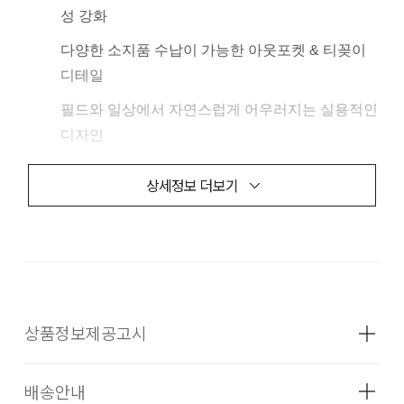
성 강화
다양한 소지품 수납이 가능한 아웃포켓 & 티꽂이
디테일
필드와 일상에서 자연스럽게 어우러지는 실용적인
디자인
FIT / MODEL SIZE
상세정보 더보기
TAPERED FIT / 185cm, XL 착용
Hipformance Authentic Tech Line
골프 스윙의 본질을 연구하여 최상의 퍼포먼스를 위
한 핏과 소재를 적용한 테크니컬 골프웨어
상품정보제공고시
배송안내