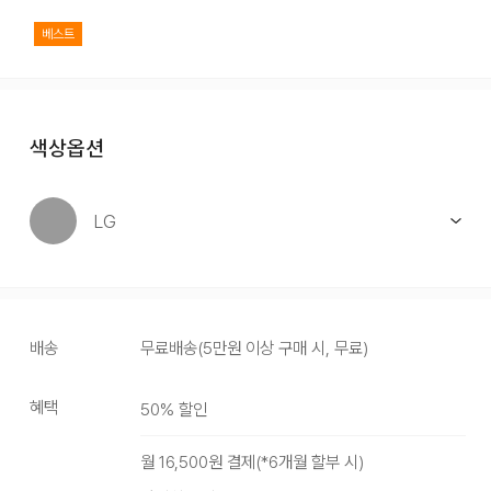
베스트
색상옵션
LG
배송
무료배송
(
5만원 이상 구매 시, 무료
)
혜택
50
% 할인
LG
월
16,500
원 결제(*
6
개월 할부 시)