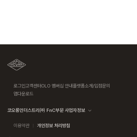
드립니다.
일 제외 )
참고)
2. 교환 & 반품시 절차
품질보증기준
제품 이상 시 공정거래위원회 고시
소비자분쟁해결기준에 의거 보상합니다.
[입점사 브랜드 배송]
상품 수령후 2~3일내 구매하신 사이트 "마이페이지" 주문/
배송 내역조회에서 직접 접수 하시거나 고객센터를 통해 접
a/s책임자와
(주)챌린저코리아 / 1644-1822
입점사 브랜드에서 직접 배송이 이루어 집니다. (토, 일 공휴
전화번호
수해주세요.
일 제외)
고객센터: 02-3677-9702
평균 결제일 기준 3~5일 소요됩니다. (토, 일 공휴일 제외)
지정된 반송처(입점업체 물류센터)로 반송되지 않을 시, 교
환 및 반품 절차가 지연될 수 있습니다.
※ 예약 및 제작 상품과 같은 특정 상품의 경우, 사전에 공지된 발
송일에 일괄 배송됩니다
단순 변심으로 인한 교환 및 반품 시 택배비용은 고객님께서
배송지역
부담하셔야 합니다. 교환비용 또는 반품비용은 최초 배송비
로그인
고객센터
OLO 멤버십 안내
플랫폼소개/입점문의
의 왕복비용으로 청구됩니다. (배송착오 및 제품 불량의 경
앱다운로드
전국배송 가능 (제주도나 기타도서 지방은 별도의 요금이 부과
우 제외)
됩니다.)
3. 교환/반품이 가능한 경우
코오롱인더스트리㈜ FnC부문 사업자정보
배송비
상품을 공급받으신 날로부터 7일 이내에 요청이 가능합니
회원구매 시 배송비는 3000원 (5만원이상 무료배송) (도서,산
이용약관
개인정보 처리방침
다.
간,오지 일부 지역은 배송비가 추가됩니다.)