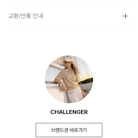
성별
남성
소재
겉감: 나일론90% 폴리우레탄10% /
교환/반품 안내
배송기간
주머니감: 폴리에스터100%
더카트의 셀렉티드 브랜드 상품은 코오롱인더스트리 FnC부문
색상
LG(라이트그레이)
본사 배송(매장배송, 물류센터배송)과 입점 업체(브랜드)의 자
더카트의 셀렉티드 브랜드 상품은 본사에서 직접 운영하는 브랜
치수
S,M,L,XL,2XL
체 배송상품으로 구성되어 있습니다.
드 제품과 입점업체(브랜드)의 상품이 동시에 운영되고 있습니
다. 따라서, 입점업체 제품일 경우 교환/환불 시 더카트본사 물
무게
상품상세정보 참조
[물류센터 배송]
류센터 뿐만이 아니라 각 개별 업체쪽으로 물품을 반송하셔야
시즌
봄
하는 경우 및 별도 비용이 발생할 수 있습니다.
물류센터 재고 부족 시 5~7일 소요됩니다. (토, 일 공휴일
제외)
제조자
(주)챌린저코리아
1. 교환 & 반품시 주의사항
(수입품의 경우
평균 결제일 기준 3~5일 소요됩니다. (토, 일 공휴일 제외)
수입자를 함께 표기)
교환 및 반품은 제품 수령 후 7일 이내에 가능합니다.
제조국
베트남
상품은 착용한 흔적이 있거나, 상품tag가 손상된 경우 교환/
[매장 직배송]
세탁방법 및
약30℃ 중성세제 단독 손세탁/
반품/환불이 불가합니다. 교환시 맞교환은 불가능하며, 상품
CHALLENGER
취급시 주의사항
염소표백금지/옷걸이 그늘건조/저온
입고 후 교환을 원하시는 제품으로 배송해드립니다.
일부 상품의 경우, 지정된 매장에서 직접 배송이 이루어 집니
다림질/드라이금지/기계건조 금지
다. (토, 일 공휴일 제외)
교환 및 반품내역이 접수되지 않거나, 지정된 반송처로 반송
브랜드관 바로가기
제조연월
202501
(해당 정보는 실제 상품과 상이할
되지 않을 시, 교환/반품/환불 절차가 지연되오니 양해 부탁
지정된 매장 재고 부족 시 5~7일 소요됩니다. (토, 일 공휴
수 있음. 정확한 제조일은 제품 별도 표기