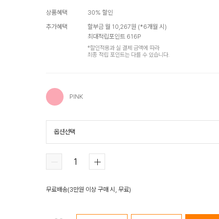
상품혜택
30
% 할인
추가혜택
할부금 월
10,267
원 (*
6
개월 시)
최대적립포인트
616
P
*할인적용과 실 결제 금액에 따라
최종 적립 포인트는 다를 수 있습니다.
PINK
옵션선택
PINK
무료배송
(
3만원 이상 구매 시, 무료
)