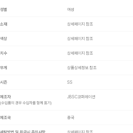
성별
여성
소재
상세페이지 참조
색상
상세페이지 참조
치수
상세페이지 참조
무게
상품상세정보 참조
시즌
SS
제조자
JBSC코퍼레이션
(수입품의 경우 수입자를 함께 표기)
제조국
중국
세탁방법 및 취급시 주의사항
상세페이지 참조