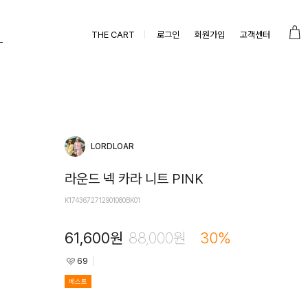
THE CART
로그인
회원가입
고객센터
LORDLOAR
라운드 넥 카라 니트 PINK
K1743672712901080BK01
61,600
원
88,000
원
30
%
69
베스트