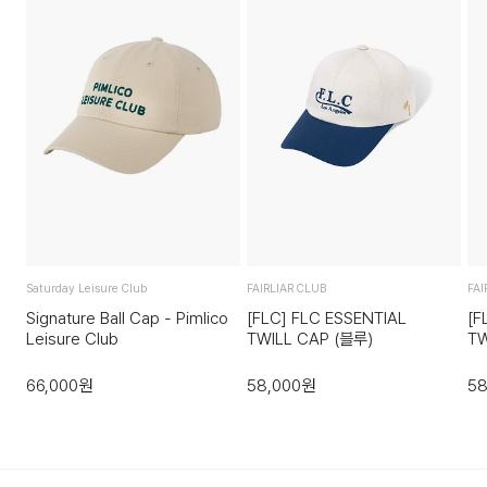
단순 변심으로 인한 교환 및 반품 시 택배비용은 고객님께서 부
배송지역
담하셔야 합니다. 교환비용 또는 반품비용은 최초 배송비의 왕
복비용으로 청구됩니다. (배송착오 및 제품 불량의 경우 제외)
전국배송 가능 (제주도나 기타도서 지방은 별도의 요금이 부과
됩니다.)
3. 교환/반품이 가능한 경우
배송비
상품을 공급받으신 날로부터 7일 이내에 요청이 가능합니다.
회원구매 시 배송비 무료
상품을 미사용한 상태에서 반송하여 주십시오.
반송된 후 물류센터에서 반송확인 후 환불 및 교환처리 됩니다.
도서지역 추가 배송료: 3,000~9,000원 (도서지역별로 상이
4. 교환/반품이 불가능한 경우
하며 추가 금액이 발생할 수 있습니다.)
Saturday Leisure Club
FAIRLIAR CLUB
FAI
다음과 같이 상품이 사용/훼손된 경우에는 교환 및 반품이 되지
Signature Ball Cap - Pimlico
[FLC] FLC ESSENTIAL
[F
Leisure Club
TWILL CAP (블루)
TW
않습니다.
고객님의 귀책 사유로 상품이 훼손된 경우. (단, 상품의 내용 확
66,000
원
58,000
원
58
인을 위해 포장 등을 훼손한 경우는 제외)
포장을 개봉하였거나 포장이 훼손되어 상품가치가 현저히 상실
된 경우.