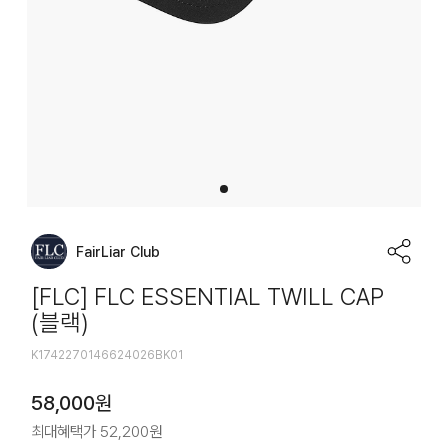
FairLiar Club
[FLC] FLC ESSENTIAL TWILL CAP
(블랙)
K1742270146624026BK01
58,000
원
최대혜택가
52,200
원