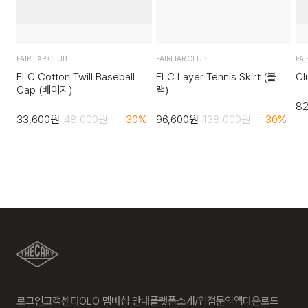
FAIRLIAR CLUB
FAIRLIAR CLUB
FAI
FLC Cotton Twill Baseball
FLC Layer Tennis Skirt (블
Cl
Cap (베이지)
랙)
82
33,600
원
48,000
원
30
%
96,600
원
138,000
원
30
%
로그인
고객센터
OLO 멤버십 안내
플랫폼소개/입점문의
앱다운로드