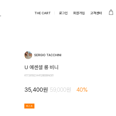
THE CART
로그인
회원가입
고객센터
SERGIO TACCHINI
U 에센셜 롱 비니
K1726192344128009NO01
35,400
원
59,000
원
40
%
베스트