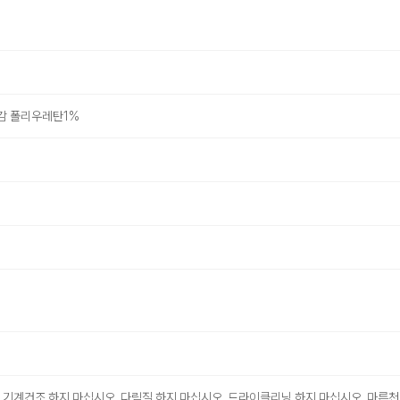
감 폴리우레탄1%
 기계건조 하지 마십시오. 다림질 하지 마십시오. 드라이클리닝 하지 마십시오. 마른