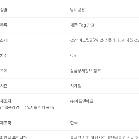
성별
남녀공용
종류
제품 Tag 참고
소재
겉감 아크릴95% 겉감 폴리에스터4% 겉
치수
OS
무게
상품상세정보 참조
시즌
사계절
제조자
㈜에프앤에프
(수입품의 경우 수입자를 함께 표기)
제조국
한국
취급시 주의사항
물세탁 하지 마십시오. 표백하지 마십시오.