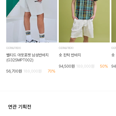
자세히 보기
GERI&FREKI
GERI&FREKI
GER
벨티드 아웃포켓 남성반바지
숏 핀턱 반바지
숏
(G32SMPT002)
94,500
원
189,000
원
50
%
94
56,700
원
189,000
원
70
%
연관 기획전