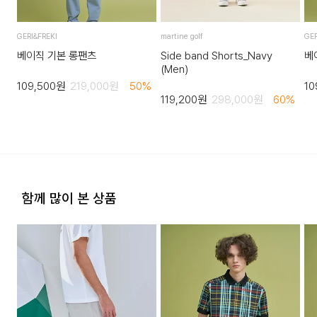
도서지역 추가 배송료: 3,000~9,000원 (도서지역별로 상이
하며 추가 금액이 발생할 수 있습니다.)
짜면 안된다.
4. 교환/반품이 불가능한 경우
GERI&FREKI
martine golf
GER
다리미질은 헝겊을 덮고 온도 180~210˚c로 다리미질을 할
다음과 같이 상품이 사용/훼손된 경우에는 교환 및 반품이 되지
베이직 기본 롱팬츠
Side band Shorts_Navy
베
수 있다. (면,마,레이온을 소재로 한 제품)
(Men)
않습니다.
109,500
원
219,000
원
50
%
10
고객님의 귀책 사유로 상품이 훼손된 경우. (단, 상품의 내용 확
세탁 후 건조할 때 기계건조를 할 수 없다.
119,200
원
298,000
원
60
%
인을 위해 포장 등을 훼손한 경우는 제외)
다리미질을 할 수 없다.
포장을 개봉하였거나 포장이 훼손되어 상품가치가 현저히 상실
된 경우.
세탁 후 건조할 때 기계건조를 할 수 있다.
상품의 TAG, 스티커, 비닐포장, 케이스 등을 훼손 및 분실한 경
불에 약함. 불꽃 주의
우.
함께 많이 본 상품
천연 가죽 제품으로 착용 및 보관시 습기나 물에 노출되지
시간의 경과에 의하여 재판매가 곤란할 정도로 상품 등의 가치
않는 것이 좋으며, 물에 닿았을 경우 마른 수건으로 닦아주고
가 현저히 감소한 경우.
서늘한 곳에서 말려주는 것이 좋다.
염소,산소계 표백제로 표백할 수 없다.