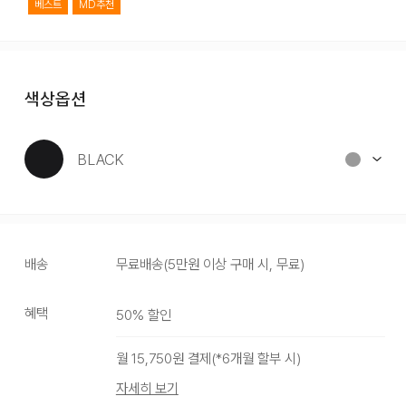
베스트
MD추천
색상옵션
BLACK
배송
무료배송
(
5만원 이상 구매 시, 무료
)
혜택
50
% 할인
BLACK
CHARCOAL
월
15,750
원 결제(*
6
개월 할부 시)
자세히 보기