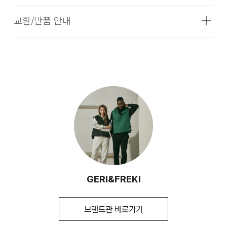
색상
상품상세설명참조
교환/반품 안내
치수
상품상세설명참조
배송기간
무게
상품상세정보 참조
더카트의 셀렉티드 브랜드 상품은 코오롱인더스트리 FnC부문
본사 배송(매장배송, 물류센터배송)과 입점 업체(브랜드)의 자
시즌
SS
더카트의 셀렉티드 브랜드 상품은 본사에서 직접 운영하는 브랜
체 배송상품으로 구성되어 있습니다.
드 제품과 입점업체(브랜드)의 상품이 동시에 운영되고 있습니
제조자
상품상세설명참조
다. 따라서, 입점업체 제품일 경우 교환/환불 시 더카트본사 물
(수입품의 경우
[물류센터 배송]
류센터 뿐만이 아니라 각 개별 업체쪽으로 물품을 반송하셔야
수입자를 함께 표기)
하는 경우 및 별도 비용이 발생할 수 있습니다.
물류센터 재고 부족 시 5~7일 소요됩니다. (토, 일 공휴일 제
다리미질은 헝겊을 덮고 80~120˚c로 다리미질을 할 수
제조국
상품상세설명참조
외)
있다.
1. 교환 & 반품시 주의사항
세탁방법 및
상품상세설명참조
평균 결제일 기준 3~5일 소요됩니다. (토, 일 공휴일 제외)
취급시 주의사항
교환 및 반품은 제품 수령 후 7일 이내에 가능합니다.
드라이클리닝을 해야하며 용제의 종류는 퍼클로로에틸렌
또는 석유계를 사용한다.
제조연월
상품상세설명참조
(해당 정보는 실제 상품과
상품은 착용한 흔적이 있거나, 상품tag가 손상된 경우 교환/반
상이할 수 있음. 정확한 제조일은 제품 별도
[매장 직배송]
품/환불이 불가합니다. 교환시 맞교환은 불가능하며, 상품 입고
드라이클리닝을 해야 하며, 용제의 종류는 석유계에 한한다.
GERI&FREKI
표기 참고)
후 교환을 원하시는 제품으로 배송해드립니다.
일부 상품의 경우, 지정된 매장에서 직접 배송이 이루어 집니다.
품질보증기준
상품상세설명참조
드라이클리닝을 할 수 없다. (프린트,jersey T셔츠류,나일론
(토, 일 공휴일 제외)
교환 및 반품내역이 접수되지 않거나, 지정된 반송처로 반송되
브랜드관 바로가기
소재의 점퍼류 등)
a/s책임자와
상품상세설명참조
지 않을 시, 교환/반품/환불 절차가 지연되오니 양해 부탁 드립
지정된 매장 재고 부족 시 5~7일 소요됩니다. (토, 일 공휴일 제
전화번호
니다.