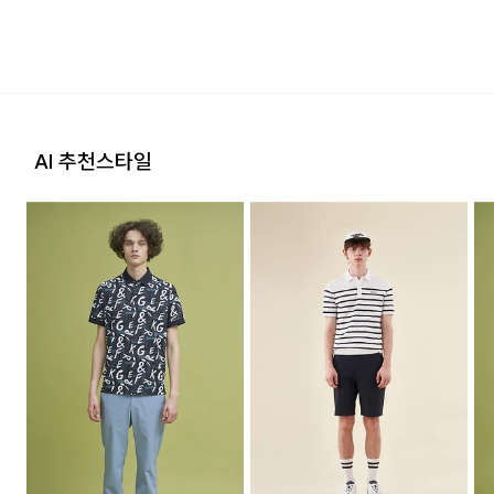
외 )
옷걸이에 걸어서 건조한다
2. 교환 & 반품시 절차
옷걸이에 걸고 그늘에서 건조한다.
[입점사 브랜드 배송]
상품 수령후 2~3일내 구매하신 사이트 "마이페이지" 주문/배
손으로 짜는 경우에는 약하게 짜고, 원심 탈수기의 경우는
송 내역조회에서 직접 접수 하시거나 고객센터를 통해 접수해주
입점사 브랜드에서 직접 배송이 이루어 집니다. (토, 일 공휴일
단시간에 짜도록 한다.
세요.
제외)
고객센터: 02-3677-9702
AI 추천스타일
뒤집어서 단독 세탁한다
평균 결제일 기준 3~5일 소요됩니다. (토, 일 공휴일 제외)
지정된 반송처(입점업체 물류센터)로 반송되지 않을 시, 교환
그늘에 뉘어서 건조한다
및 반품 절차가 지연될 수 있습니다.
※ 예약 및 제작 상품과 같은 특정 상품의 경우, 사전에 공지된 발
송일에 일괄 배송됩니다
물세탁은 되지 않는다.
단순 변심으로 인한 교환 및 반품 시 택배비용은 고객님께서 부
배송지역
담하셔야 합니다. 교환비용 또는 반품비용은 최초 배송비의 왕
다리미질은 헝겊을 덮고 온도 140~160˚c로 다리미질을 할
복비용으로 청구됩니다. (배송착오 및 제품 불량의 경우 제외)
전국배송 가능 (제주도나 기타도서 지방은 별도의 요금이 부과
수 있다. (모,견류)
됩니다.)
3. 교환/반품이 가능한 경우
물의 온도 30℃를 표준으로 중성세제를 사용, 세탁기에서
배송비
상품을 공급받으신 날로부터 7일 이내에 요청이 가능합니다.
약하게 세탁한다.
회원 5만원 이하구매 시 배송비 3,150원 (5만원 이상 구매 시
상품을 미사용한 상태에서 반송하여 주십시오.
물의 온도 30˚c를 표준으로 약하게 손세탁을 할 수 있다
무료배송)
(세탁기 사용 불가) 세제의 종류는 중성세제를 사용한다.
반송된 후 물류센터에서 반송확인 후 환불 및 교환처리 됩니다.