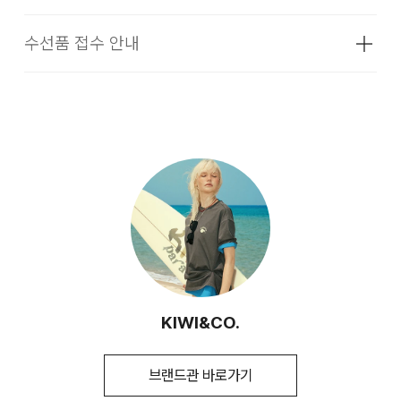
색상
핑크, 화이트, 옐로우
본 상품은 오프라인 매장과 동시에 판매하는 상품이므로, 주문
수선품 접수 안내
치수
상품상세설명참조
접수 및 상품 준비 도중 판매가 증가하여 발송지연 또는 품절 될
·교환 및 반품은 상품수령 후 7일 이내에 요청 하셔야 하며, 수
수 있으니 양해 부탁드립니다. 배송이 지연되는 경우 고객님께
선 및 착용상태가 없는 사용하지 않은 상품이어야 합니다.
무게
상품상세정보 참조
빠르게 안내 할 수 있도록 노력하겠습니다. [물류센터배송]
·단순 변심으로 인한 교환 및 반품 요청시 왕복 또는 편도 배송
시즌
여름
·제품을 구입하신 매장 또는 인근 브랜드 매장(직영점, 대리점,
·결제완료 후 평균 3~5일(휴일 및 공휴일제외) 이내에 배송됩
비는 고객님 부담입니다.
백화점, 할인점 등)을 통하여 수선 접수가 가능합니다. 매장 접
제조자
코오롱인더스트리(주)FnC부문
니다.
수 시 수선 방법 및 비용에 대해 1차적으로 상담을 받으실 수 있
(수입품의 경우
·맞교환은 불가능하며, 수령하신 상품이 물류센터로 입고된 후
습니다.
수입자를 함께 표기)
·물류센터 내 상품 부족시, 상품이 있는 타매장에서 이동받아 배
요청하신 교환상품이 배송됩니다.
송하므로 평균 배송일보다 1~2일이 지연될 수 있습니다.
·방문 가능한 매장이 없을 경우, 코오롱인더스트리㈜ FnC부문
제조국
중국
·사이즈 교환만 가능하며 컬러 교환을 원하실 경우, 기존 상품
서비스센터로 택배 접수가 가능합니다. 수선 요청 제품과 함께
반품 후 재 주문이 필요합니다.
세탁방법 및
상품상세설명참조
간단한 수선 내용 및 연락처를 작성한 메모를 동봉하여 보내주
취급시 주의사항
[매장직배송]
시기 바랍니다. (택배비는 선불 지급입니다.)
·반품에 의한 선환불은 불가능 하며, 반품 상품이 물류센터로 입
제조연월
2025년 06월
(해당 정보는 실제 상품과
고된 후 상품의 이상 유무를 확인한 후에 환불처리 해드립니다.
·일부 상품의 경우, 지정된 매장에서 직접 배송이 이루어집니다.
·일반적인 수선 기간은 배송 기간 포함하여 약 10일 이내이나,
상이할 수 있음. 정확한 제조일은 제품 별도
수선의 난이도와 원부자재 수급 상황에 따라 달라질 수 있습니
KIWI&CO.
표기 참고)
·지정된 매장의 재고 부족시 타매장에서 재고를 수급하여 배송
다.
하므로 3~7일이 소요됩니다.
1. 교환 & 반품시 주의사항
품질보증기준
코오롱 인더스트리㈜FnC부문 제품의
·자세한 수선 접수 방법과 수선 비용은 아래 '수선품 접수 자세히
품질보증기간은 구입일로부터 1년, 입점사
브랜드관 바로가기
* 예약 및 공동구매와 같은 특정 상품의 경우, 사전에 공지된 발
보기'를 통해 확인 가능합니다.
·교환 및 반품은 제품 수령 후 7일 이내에 가능합니다.
제품의 경우, 업체마다 다를 수 있음 그 외