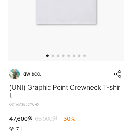
KIWI&CO.
(UNI) Graphic Point Crewneck T-shir
t
G3TAM25021WHX
47,600
원
68,000
원
30
%
7