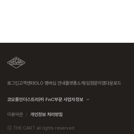
송일에 일괄 배송됩니다.
기준은 관련법 및 소비자분쟁해결 규정에
·상품은 착용한 흔적이 있거나, 상품tag가 손상된 경우 교환/반
따름
품/환불이 불가합니다. 교환시 맞교환은 불가능하며, 상품 입고
a/s책임자와
코오롱인더스트리(주)FnC부문 1588-
후 교환을 원하시는 제품으로 배송해드립니다.
수선품 접수 자세히 보기
배송지역
전화번호
7667
·교환 및 반품내역이 접수되지 않거나, 지정된 반송처로 반송되
전국배송 가능 (제주도나 기타도서 지방은 별도의 요금이 부과
지 않을 시, 교환/반품/환불 절차가 지연되오니 양해 부탁 드립
됩니다.)
니다.
편의점 픽업 가능 상품에 한하여 주문 시 배송 주소에 원하시는
·교환 및 반품 상품 포장 시 상품이 외부로 유실되지 않도록 테
GS25 편의점을 선택하여 수령 가능하며 상품 도착 시 문자로
이프 등으로 안전하게 포장하여 발송해 주시기 바랍니다.
안내해 드립니다.
(편의점 픽업 상품은 배송완료 후 6일 이내 수령 해야하며, 기간
내 미 수령 시, 배송비 고객 부담으로 반품 처리됩니다. 이점 유
로그인
고객센터
OLO 멤버십 안내
플랫폼소개/입점문의
앱다운로드
의 바랍니다.)
2. 교환 & 반품시 절차
·상품 수령후 2~3일내 구매하신 사이트 "마이페이지" 주문/배
코오롱인더스트리㈜ FnC부문 사업자정보
송 내역조회에서 직접 접수 하시거나 고객센터를 통해 접수해주
배송비
세요.
이용약관
개인정보 처리방침
회원구매 시 배송비는 2,500원 (3만원 이상 무료) (도서,산간,
·직접 반품: 코오롱인더스트리 FnC부문 제품의 반품처 주소는
오지 일부 지역은 배송비가 추가됩니다.)
'경기도 화성시 동탄산단 10길 74 코오롱 온라인 9층'입니다. /
ⓒ
THE CART
all rights reserved
고객센터:
02-3677-9702
(유료)