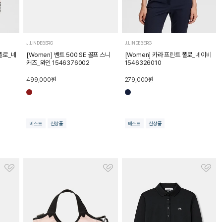
J.LINDEBERG
J.LINDEBERG
 폴로_네
[Women] 벤트 500 SE 골프 스니
[Women] 카라 프린트 폴로_네이비
커즈_와인 1546376002
1546326010
499,000
원
279,000
원
베스트
신상품
베스트
신상품