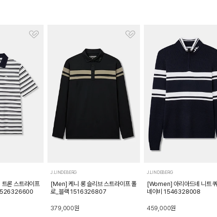
J.LINDEBERG
J.LINDEBERG
on] 트론 스트라이프
[Men] 케니 롱 슬리브 스트라이프 폴
[Women] 아리아드네 니트 
526326600
로_블랙 1516326807
네이비 1546328008
379,000
원
459,000
원