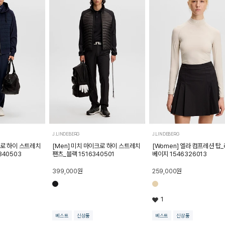
J.LINDEBERG
J.LINDEBERG
크로 하이 스트레치
[Men] 미치 마이크로 하이 스트레치
[Women] 엘라 컴프레션 탑
340503
팬츠_블랙 1516340501
베이지 1546326013
399,000
원
259,000
원
1
베스트
신상품
베스트
신상품