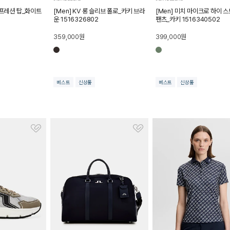
컴프레션 탑_화이트
[Men] KV 롱 슬리브 폴로_카키 브라
[Men] 미치 마이크로 하이 
운 1516326802
팬츠_카키 1516340502
359,000
원
399,000
원
베스트
신상품
베스트
신상품