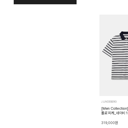
0
1,000,000
+
CAMEL
GREEN
GREY
IVORY
원
원
~
KHAKI
NAVY
NOCOLOR
ORANGE
PINK
PURPLE
RED
SILVER
WHITE
WINE
YELLOW
J.LINDEBERG
[Men Collecti
폴로 피케_네이비 1
319,000
원