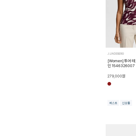
J.LINDEBERG
[Women] 투어 
인 1546326007
279,000
원
베스트
신상품