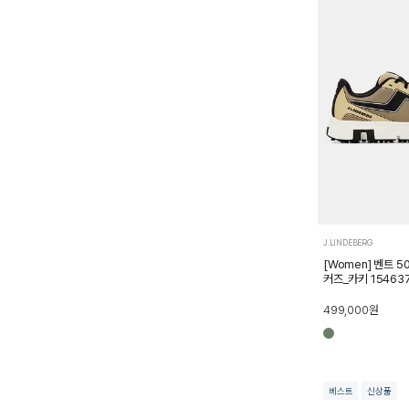
J.LINDEBERG
[Women] 벤트 5
커즈_카키 15463
499,000
원
베스트
신상품