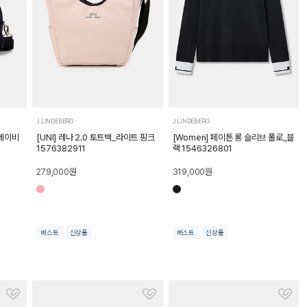
J.LINDEBERG
J.LINDEBERG
_네이비
[UNI] 레나 2.0 토트백_라이트 핑크
[Women] 페이튼 롱 슬리브 폴로_블
1576382911
랙 1546326801
279,000
원
319,000
원
베스트
신상품
베스트
신상품