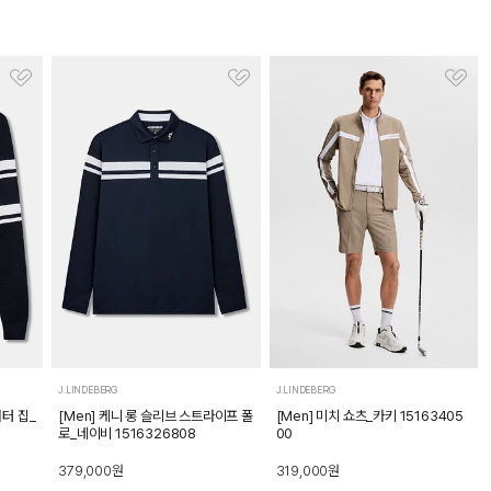
J.LINDEBERG
J.LINDEBERG
쿼터 집_
[Men] 케니 롱 슬리브 스트라이프 폴
[Men] 미치 쇼츠_카키 15163405
로_네이비 1516326808
00
379,000
원
319,000
원