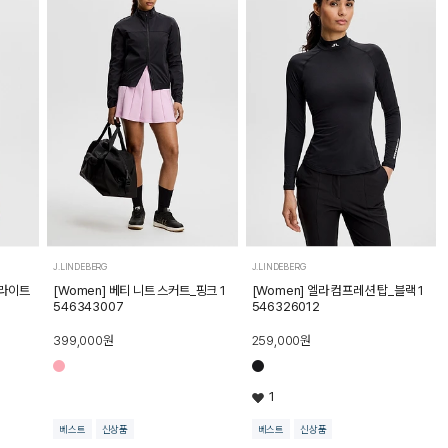
J.LINDEBERG
J.LINDEBERG
_라이트
[Women] 베티 니트 스커트_핑크 1
[Women] 엘라 컴프레션 탑_블랙 1
546343007
546326012
399,000
원
259,000
원
1
베스트
신상품
베스트
신상품