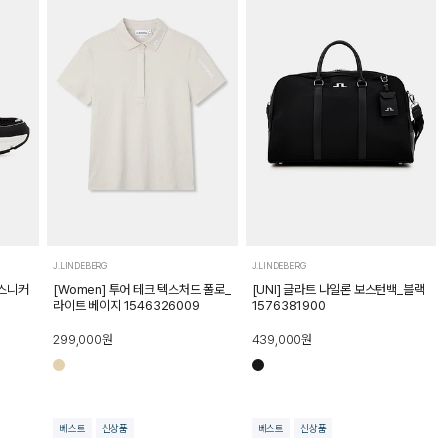
J.LINDEBERG
J.LINDEBERG
 스니커
[Women] 투어 테크 텍스처드 폴로_
[UNI] 글라트 나일론 보스턴백_블랙
라이트 베이지 1546326009
1576381900
299,000
원
439,000
원
베스트
신상품
베스트
신상품