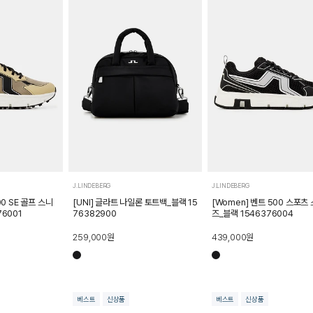
J.LINDEBERG
J.LINDEBERG
00 SE 골프 스니
[UNI] 글라트 나일론 토트백_블랙 15
[Women] 벤트 500 스포츠
76001
76382900
즈_블랙 1546376004
259,000
원
439,000
원
베스트
신상품
베스트
신상품