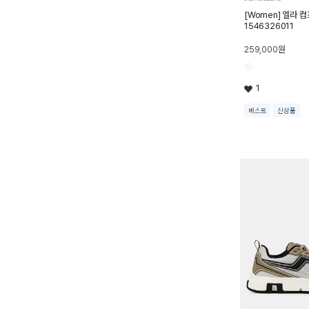
[Women] 엘라 
1546326011
259,000
원
1
베스트
신상품