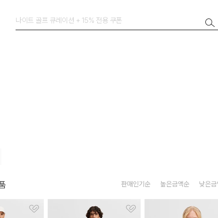
품
판매인기순
높은금액순
낮은금