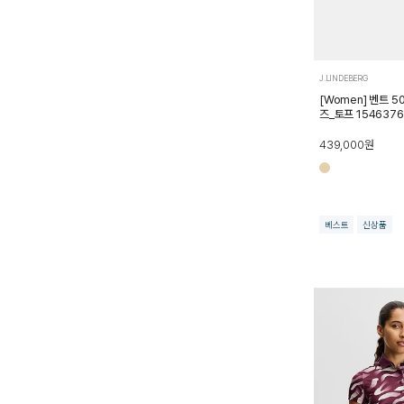
J.LINDEBERG
[Women] 벤트 
즈_토프 1546376
439,000
원
베스트
신상품