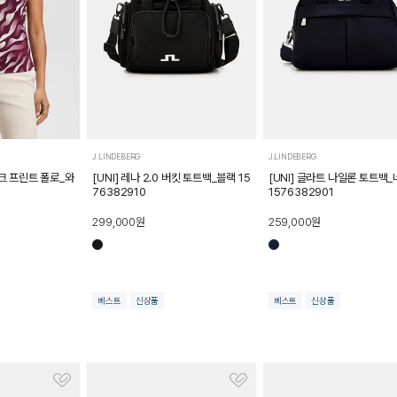
J.LINDEBERG
J.LINDEBERG
테크 프린트 폴로_와
[UNI] 레나 2.0 버킷 토트백_블랙 15
[UNI] 글라트 나일론 토트백
76382910
1576382901
299,000
원
259,000
원
베스트
신상품
베스트
신상품