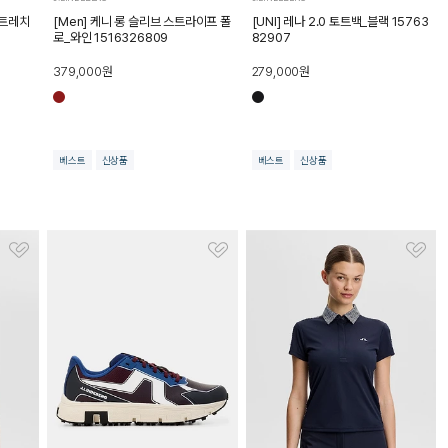
스트레치
[Men] 케니 롱 슬리브 스트라이프 폴
[UNI] 레나 2.0 토트백_블랙 15763
로_와인 1516326809
82907
379,000
원
279,000
원
베스트
신상품
베스트
신상품