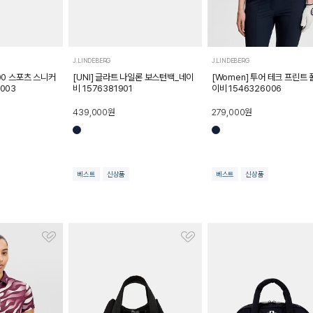
J.LINDEBERG
J.LINDEBERG
500 스포츠 스니커
[UNI] 글라트 나일론 보스턴백_네이
[Women] 투어 테크 프린트
003
비 1576381901
이비 1546326006
439,000
원
279,000
원
베스트
신상품
베스트
신상품