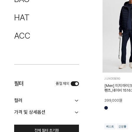
BOTTOM
TOP
OUTER
HAT
BOTTOM
OUTER
ACC
J.LINDEBERG
필터
품절 제외
[Men] 미치 마이
팬츠_네이비 1516
컬러
399,000
원
가격 및 상세옵션
가격대 설정
세일상품 보기
베스트
신상품
BEIGE
BLACK
BLUE
BROWN
전체 필터 초기화