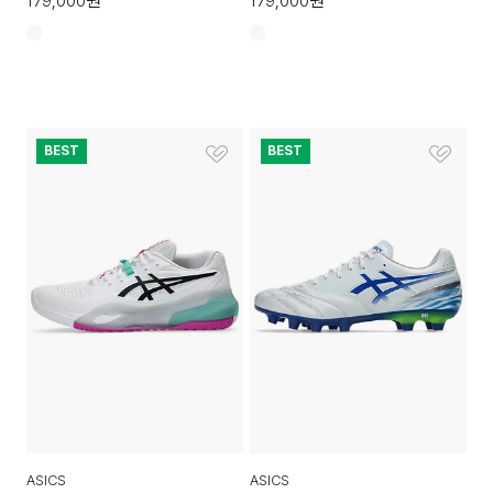
179,000
원
179,000
원
BEST
BEST
ASICS
ASICS