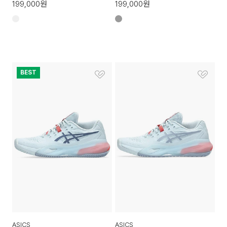
199,000
원
199,000
원
BEST
ASICS
ASICS